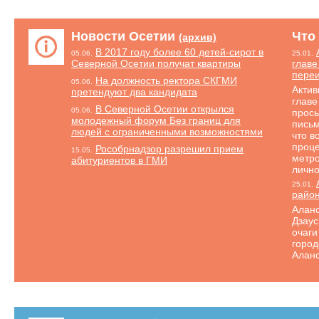
Новости Осетии
Что
(архив)
В 2017 году более 60 детей-сирот в
05.06.
25.01.
Северной Осетии получат квартиры
главе
переи
На должность ректора СКГМИ
05.06.
Актив
претендуют два кандидата
главе
В Северной Осетии открылся
05.06.
прось
молодежный форум Без границ для
письм
людей с ограниченными возможностями
что в
проце
Рособрнадзор разрешил прием
15.05.
метро
абитуриентов в ГМИ
лично
25.01.
райо
Аланс
Дзаус
очаги
город
Аланс