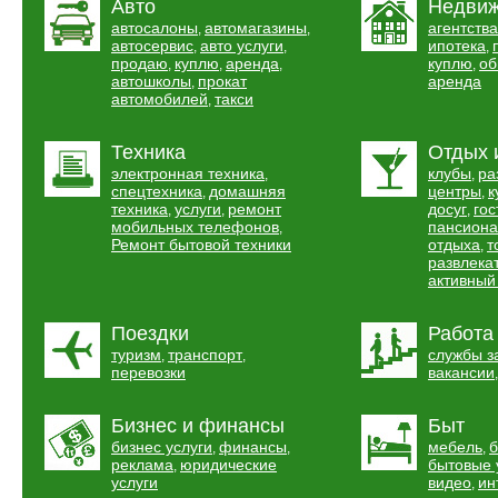
Авто
Недвиж
автосалоны
автомагазины
агентств
,
,
автосервис
авто услуги
ипотека
,
,
,
продаю
куплю
аренда
куплю
об
,
,
,
,
автошколы
прокат
аренда
,
автомобилей
такси
,
Техника
Отдых 
электронная техника
клубы
ра
,
,
спецтехника
домашняя
центры
к
,
,
техника
услуги
ремонт
досуг
гос
,
,
,
мобильных телефонов
пансион
,
Ремонт бытовой техники
отдыха
т
,
развлека
активный
Поездки
Работа
туризм
транспорт
службы з
,
,
перевозки
вакансии
Бизнес и финансы
Быт
бизнес услуги
финансы
мебель
б
,
,
,
реклама
юридические
бытовые 
,
услуги
видео
ин
,