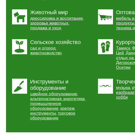
Животный мир
Оптова
дрессировка и воспитание
мебель и
,
здоровье животных
продукты
,
продажа и уход
техника 
Сельское хозяйство
Курорт
сад и огород
Тамиск
Ф
,
,
животноводство
Цей
Дзин
,
отдых на
Дигорско
Осетии
Инструменты и
Творче
оборудование
музыка
р
,
изобрази
швейное оборудование
,
хобби
альтернативная энергетика
,
промышленное
оборудование
крепеж
,
,
инструменты
торговое
,
оборудование