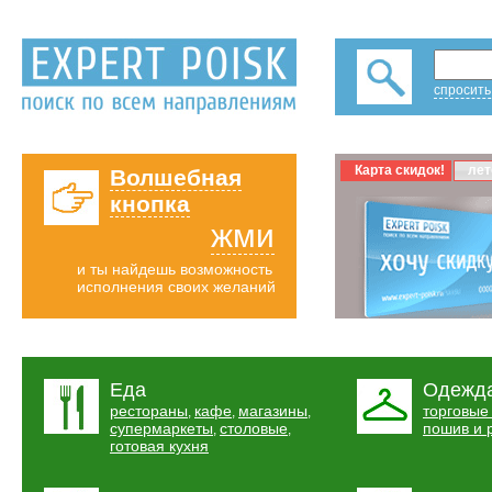
спросить
Карта скидок!
лет
Волшебная
кнопка
жми
и ты найдешь возможность
исполнения своих желаний
Еда
Одежд
рестораны
кафе
магазины
торговые
,
,
,
супермаркеты
столовые
пошив и 
,
,
готовая кухня