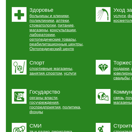
Здоровье
Уход за
больницы и клиники
услуги
ф
,
,
поликлиники
аптеки
косметол
,
,
стоматологии
питание
,
,
магазины
консультации
,
,
лаборатории
,
ортопедические товары
,
реабилитационные центры
,
Ортопедический центр
Спорт
Торжес
спортивные магазины
подарки
,
,
занятия спортом
услуги
ювелирн
,
свадьбы
,
Государство
Коммун
органы власти
связь
по
,
,
госучреждения
магазины
,
госпредприятия
политика
,
,
фонды
СМИ
Строит
тв и радио
периодика
строител
,