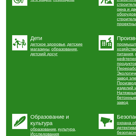
строител
окна и д
оборудов
строител
проектны
Дети
Произв
детское здоровье
детские
промышл
,
магазины
образование
хозяйств
,
,
детский досуг
питания
,
нефтепер
продукто
Перерабо
Экологич
завод эл
Производ
изделий 
Натяжные
бетонные
завод
Образование и
Безопа
культура
охрана о
детектив
образование
культура
,
,
безопасн
Исследования