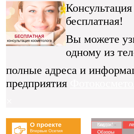
Консультация
бесплатная!
Вы можете уз
одному из те
полные адреса и информа
предприятия
Фотокосмето
×
О проекте
Карта скидок!
ле
Впервые Осетия
Обзоры