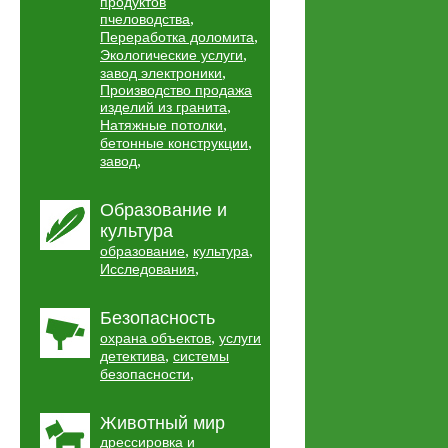
продуктов
,
пчеловодства
,
Переработка доломита
,
Экологические услуги
,
завод электроники
Производство продажа
,
изделий из гранита
,
Натяжные потолки
,
бетонные конструкции
,
завод
Образование и
культура
,
,
образование
культура
,
Исследования
Безопасность
,
охрана объектов
услуги
,
детектива
системы
,
безопасности
Животный мир
дрессировка и