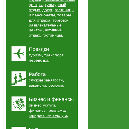
,
центры
культурный
,
,
отдых
досуг
гостиницы
,
и пансионаты
товары
,
для отдыха
торгово-
развлекательные
,
центры
активный
,
,
отдых
гостиницы
Поездки
,
,
туризм
транспорт
,
перевозки
Работа
,
службы занятости
,
,
вакансии
резюме
Бизнес и финансы
,
бизнес услуги
,
,
финансы
реклама
,
юридические услуги