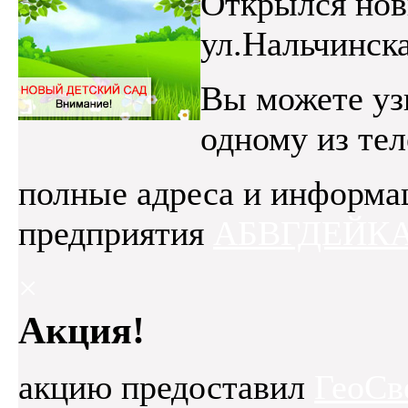
Открылся нов
ул.Нальчинска
Вы можете уз
одному из те
полные адреса и информа
предприятия
АБВГДЕЙК
×
Акция!
акцию предоставил
ГеоСв