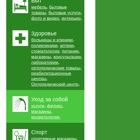
Быт
,
мебель
бытовые
,
,
товары
бытовые услуги
,
,
фото и видео
интерьер
Здоровье
,
больницы и клиники
,
,
поликлиники
аптеки
,
,
стоматологии
питание
,
,
магазины
консультации
,
лаборатории
,
ортопедические товары
реабилитационные
,
центры
,
Ортопедический центр
Уход за собой
,
,
услуги
фитнес
,
магазины
,
косметология
Спорт
,
спортивные магазины