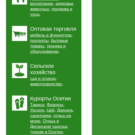
,
воспитание
здоровье
,
животных
продажа и
,
уход
Оптовая торговля
,
мебель и фурнитура
,
продукты
бытовые
,
товары
техника и
,
оборудование
Сельское
хозяйство
,
сад и огород
,
животноводство
Курорты Осетии
,
,
Тамиск
Фиагдон
,
,
,
Урсдон
Цей
Дзинага
,
санатории
отдых на
,
море
Отдых в
,
Дигорском ущелье
,
туризм в Осетии