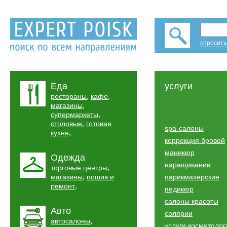
спросить
Еда
услуги
,
,
рестораны
кафе
,
магазины
,
супермаркеты
,
столовые
готовая
spa-салоны
,
кухня
коррекция бровей
маникюр
Одежда
наращивание
,
торговые центры
,
магазины
пошив и
парикмахерские
,
ремонт
педикюр
салоны красоты
Авто
солярии
,
автосалоны
услуги косметолог