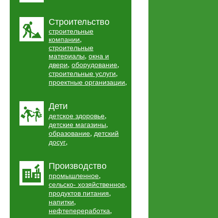
Строительство
строительные
,
компании
строительные
,
материалы
окна и
,
,
двери
оборудование
,
строительные услуги
,
проектные организации
Дети
,
детское здоровье
,
детские магазины
,
образование
детский
,
досуг
Производство
,
промышленное
,
сельско- хозяйственное
,
продуктов питания
,
напитки
,
нефтепереработка