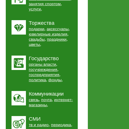
,
занятия спортом
,
услуги
Торжества
,
,
подарки
аксессуары
,
ювелирные изделия
,
,
свадьбы
праздники
,
цветы
Государство
,
органы власти
,
госучреждения
,
госпредприятия
,
,
политика
фонды
Коммуникации
,
,
связь
почта
интернет-
,
магазины
СМИ
,
,
тв и радио
периодика