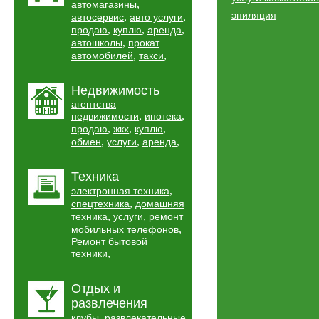
,
автомагазины
эпиляция
,
,
автосервис
авто услуги
,
,
,
продаю
куплю
аренда
,
автошколы
прокат
,
,
автомобилей
такси
Недвижимость
агентства
,
,
недвижимости
ипотека
,
,
,
продаю
жкх
куплю
,
,
,
обмен
услуги
аренда
Техника
,
электронная техника
,
спецтехника
домашняя
,
,
техника
услуги
ремонт
,
мобильных телефонов
Ремонт бытовой
,
техники
Отдых и
развлечения
,
клубы
развлекательные