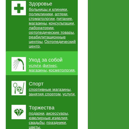
Здоровье
больницы и клиники
,
поликлиники
аптеки
,
,
стоматологии
питание
,
,
магазины
консультации
,
,
лаборатории
,
ортопедические товары
,
реабилитационные
центры
Ортопедический
,
центр
,
Уход за собой
услуги
фитнес
,
,
магазины
косметология
,
,
Спорт
спортивные магазины
,
занятия спортом
услуги
,
,
Торжества
подарки
аксессуары
,
,
ювелирные изделия
,
свадьбы
праздники
,
,
цветы
,