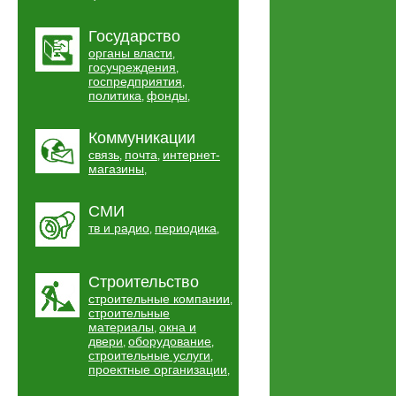
Государство
органы власти
,
госучреждения
,
госпредприятия
,
политика
фонды
,
,
Коммуникации
связь
почта
интернет-
,
,
магазины
,
СМИ
тв и радио
периодика
,
,
Строительство
строительные компании
,
строительные
материалы
окна и
,
двери
оборудование
,
,
строительные услуги
,
проектные организации
,