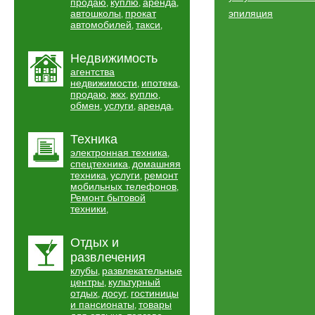
продаю
куплю
аренда
,
,
,
автошколы
прокат
эпиляция
,
автомобилей
такси
,
,
Недвижимость
агентства
недвижимости
ипотека
,
,
продаю
жкх
куплю
,
,
,
обмен
услуги
аренда
,
,
,
Техника
электронная техника
,
спецтехника
домашняя
,
техника
услуги
ремонт
,
,
мобильных телефонов
,
Ремонт бытовой
техники
,
Отдых и
развлечения
клубы
развлекательные
,
центры
культурный
,
отдых
досуг
гостиницы
,
,
и пансионаты
товары
,