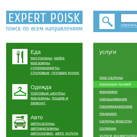
спросить
Еда
услуги
рестораны
кафе
,
,
магазины
,
супермаркеты
,
столовые
готовая кухня
,
,
spa-салоны
коррекция бровей
Одежда
маникюр
торговые центры
,
магазины
пошив и
,
наращивание
ремонт
,
парикмахерские
педикюр
Авто
салоны красоты
автосалоны
,
автомагазины
солярии
,
автосервис
авто услуги
,
,
услуги косметолог