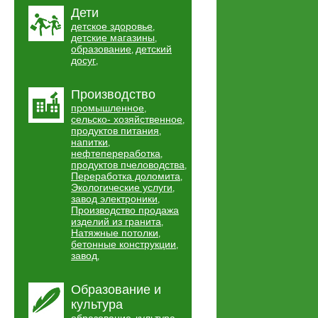
Дети
детское здоровье
,
детские магазины
,
образование
детский
,
досуг
,
Производство
промышленное
,
сельско- хозяйственное
,
продуктов питания
,
напитки
,
нефтепереработка
,
продуктов пчеловодства
,
Переработка доломита
,
Экологические услуги
,
завод электроники
,
Производство продажа
изделий из гранита
,
Натяжные потолки
,
бетонные конструкции
,
завод
,
Образование и
культура