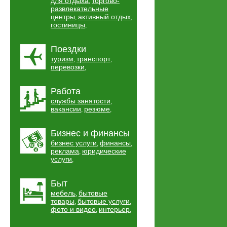
для отдыха
торгово-
,
развлекательные
центры
активный отдых
,
,
гостиницы
,
Поездки
туризм
транспорт
,
,
перевозки
,
Работа
службы занятости
,
вакансии
резюме
,
,
Бизнес и финансы
бизнес услуги
финансы
,
,
реклама
юридические
,
услуги
,
Быт
мебель
бытовые
,
товары
бытовые услуги
,
,
фото и видео
интерьер
,
,