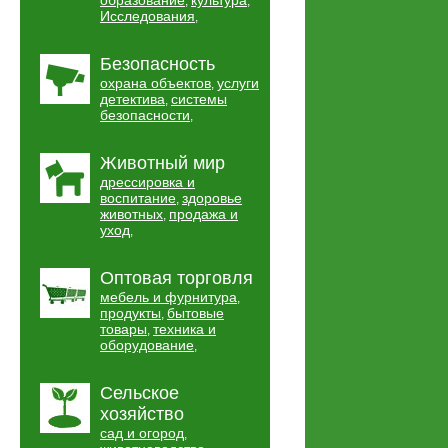
образование
культура
,
,
Исследования
,
Безопасность
охрана объектов
услуги
,
детектива
системы
,
безопасности
,
Животный мир
дрессировка и
воспитание
здоровье
,
животных
продажа и
,
уход
,
Оптовая торговля
мебель и фурнитура
,
продукты
бытовые
,
товары
техника и
,
оборудование
,
Сельское
хозяйство
сад и огород
,