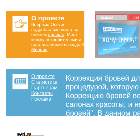
О проекте
Карта скидок!
лет
Впервые Осетия
подробно изложена на
едином
проекте
. Мост
между потребителями и
организациями возведен!
Мнение
.
О проекте
Коррекция бровей дл
Статистика
процедурой, которую
Партнерам
Контакты
Коррекцию бровей во
Реклама
салонах красоты, и н
бровей". В данном р
Владикавказа информ
коррекцию бровей во
на правах рекламы