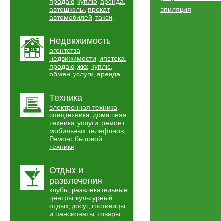
продаю
куплю
аренда
,
,
,
автошколы
прокат
эпиляция
,
автомобилей
такси
,
,
Недвижимость
агентства
недвижимости
ипотека
,
,
продаю
жкх
куплю
,
,
,
обмен
услуги
аренда
,
,
,
Техника
электронная техника
,
спецтехника
домашняя
,
техника
услуги
ремонт
,
,
мобильных телефонов
,
Ремонт бытовой
техники
,
Отдых и
развлечения
клубы
развлекательные
,
центры
культурный
,
отдых
досуг
гостиницы
,
,
и пансионаты
товары
,