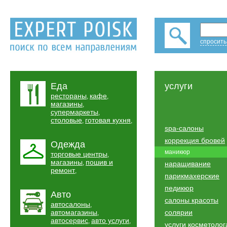
спросить
Еда
услуги
рестораны
кафе
,
,
магазины
,
супермаркеты
,
столовые
готовая кухня
,
,
spa-салоны
коррекция бровей
Одежда
маникюр
торговые центры
,
магазины
пошив и
,
наращивание
ремонт
,
парикмахерские
педикюр
Авто
салоны красоты
автосалоны
,
автомагазины
солярии
,
автосервис
авто услуги
,
,
услуги косметолог