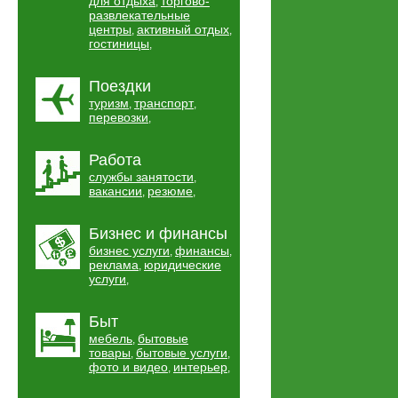
для отдыха
торгово-
,
развлекательные
центры
активный отдых
,
,
гостиницы
,
Поездки
туризм
транспорт
,
,
перевозки
,
Работа
службы занятости
,
вакансии
резюме
,
,
Бизнес и финансы
бизнес услуги
финансы
,
,
реклама
юридические
,
услуги
,
Быт
мебель
бытовые
,
товары
бытовые услуги
,
,
фото и видео
интерьер
,
,