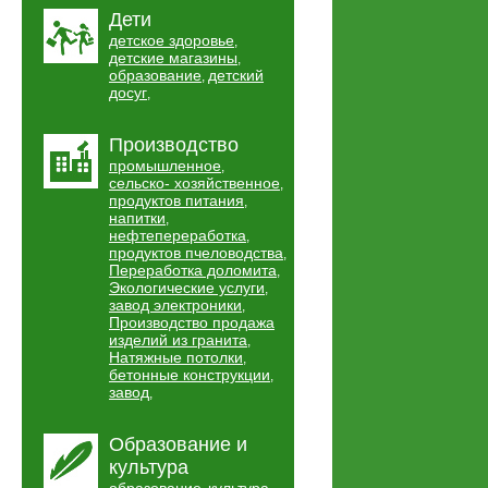
Дети
детское здоровье
,
детские магазины
,
образование
детский
,
досуг
,
Производство
промышленное
,
сельско- хозяйственное
,
продуктов питания
,
напитки
,
нефтепереработка
,
продуктов пчеловодства
,
Переработка доломита
,
Экологические услуги
,
завод электроники
,
Производство продажа
изделий из гранита
,
Натяжные потолки
,
бетонные конструкции
,
завод
,
Образование и
культура