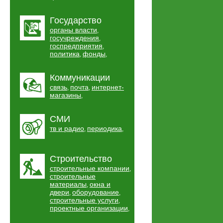
Государство
органы власти
,
госучреждения
,
госпредприятия
,
политика
фонды
,
,
Коммуникации
связь
почта
интернет-
,
,
магазины
,
СМИ
тв и радио
периодика
,
,
Строительство
строительные компании
,
строительные
материалы
окна и
,
двери
оборудование
,
,
строительные услуги
,
проектные организации
,