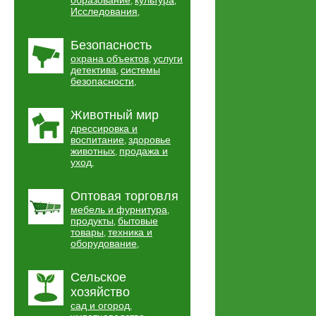
образование
культура
,
,
Исследования
,
Безопасность
охрана объектов
услуги
,
детектива
системы
,
безопасности
,
Животный мир
дрессировка и
воспитание
здоровье
,
животных
продажа и
,
уход
,
Оптовая торговля
мебель и фурнитура
,
продукты
бытовые
,
товары
техника и
,
оборудование
,
Сельское
хозяйство
сад и огород
,