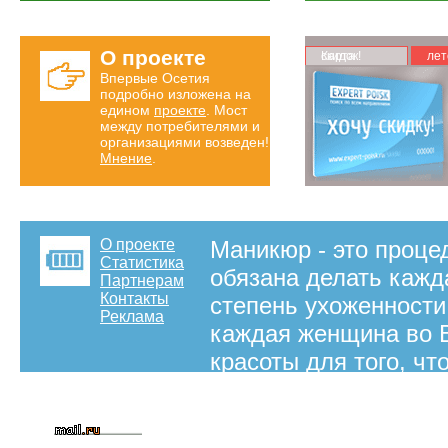
О проекте
Карта скидок!
лет
Впервые Осетия
подробно изложена на
едином
проекте
. Мост
между потребителями и
организациями возведен!
Мнение
.
О проекте
Маникюр - это процед
Статистика
обязана делать кажд
Партнерам
Контакты
степень ухоженности
Реклама
каждая женщина во 
красоты для того, ч
красивыми и молоды
информацию о том, г
Владикавказ для всех