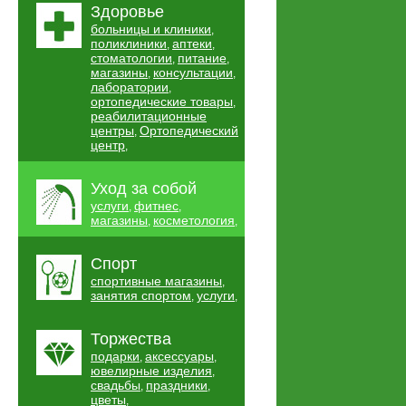
Здоровье
больницы и клиники
,
поликлиники
аптеки
,
,
стоматологии
питание
,
,
магазины
консультации
,
,
лаборатории
,
ортопедические товары
,
реабилитационные
центры
Ортопедический
,
центр
,
Уход за собой
услуги
фитнес
,
,
магазины
косметология
,
,
Спорт
спортивные магазины
,
занятия спортом
услуги
,
,
Торжества
подарки
аксессуары
,
,
ювелирные изделия
,
свадьбы
праздники
,
,
цветы
,