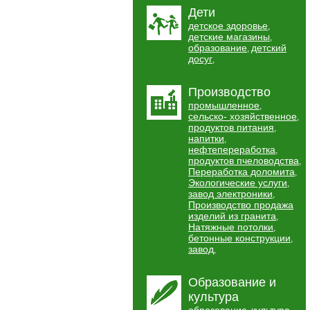
Дети
детское здоровье
,
детские магазины
,
образование
детский
,
досуг
,
Производство
промышленное
,
сельско- хозяйственное
,
продуктов питания
,
напитки
,
нефтепереработка
,
продуктов пчеловодства
,
Переработка доломита
,
Экологические услуги
,
завод электроники
,
Производство продажа
изделий из гранита
,
Натяжные потолки
,
бетонные конструкции
,
завод
,
Образование и
культура