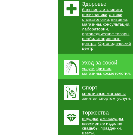
Здоровье
больницы и клиники
,
поликлиники
аптеки
,
,
стоматологии
питание
,
,
магазины
консультации
,
,
лаборатории
,
ортопедические товары
,
реабилитационные
центры
Ортопедический
,
центр
,
Уход за собой
услуги
фитнес
,
,
магазины
косметология
,
,
Спорт
спортивные магазины
,
занятия спортом
услуги
,
,
Торжества
подарки
аксессуары
,
,
ювелирные изделия
,
свадьбы
праздники
,
,
цветы
,