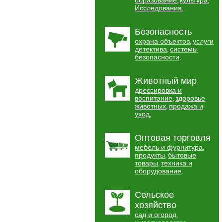
образование
культура
,
,
Исследования
,
Безопасность
охрана объектов
услуги
,
детектива
системы
,
безопасности
,
Животный мир
дрессировка и
воспитание
здоровье
,
животных
продажа и
,
уход
,
Оптовая торговля
мебель и фурнитура
,
продукты
бытовые
,
товары
техника и
,
оборудование
,
Сельское
хозяйство
сад и огород
,