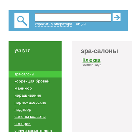
спросить у оператора
акции
услуги
spa-салоны
Клюква
Фитнес-клуб
spa-салоны
коррекция бровей
маникюр
наращивание
парикмахерские
педикюр
салоны красоты
солярии
услуги косметолога