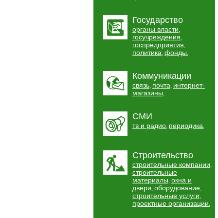
Государство
органы власти
,
госучреждения
,
госпредприятия
,
политика
фонды
,
,
Коммуникации
связь
почта
интернет-
,
,
магазины
,
СМИ
тв и радио
периодика
,
,
Строительство
строительные компании
,
строительные
материалы
окна и
,
двери
оборудование
,
,
строительные услуги
,
проектные организации
,