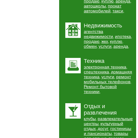
продаю
куплю
аренда
,
,
,
автошколы
прокат
,
автомобилей
такси
,
,
Недвижимость
агентства
недвижимости
ипотека
,
,
продаю
жкх
куплю
,
,
,
обмен
услуги
аренда
,
,
,
Техника
электронная техника
,
спецтехника
домашняя
,
техника
услуги
ремонт
,
,
мобильных телефонов
,
Ремонт бытовой
техники
,
Отдых и
развлечения
клубы
развлекательные
,
центры
культурный
,
отдых
досуг
гостиницы
,
,
и пансионаты
товары
,