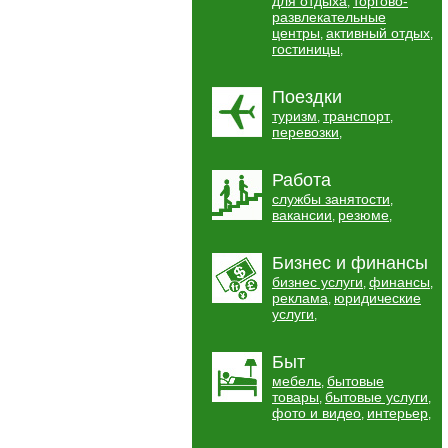
для отдыха
торгово-
,
развлекательные
центры
активный отдых
,
,
гостиницы
,
Поездки
туризм
транспорт
,
,
перевозки
,
Работа
службы занятости
,
вакансии
резюме
,
,
Бизнес и финансы
бизнес услуги
финансы
,
,
реклама
юридические
,
услуги
,
Быт
мебель
бытовые
,
товары
бытовые услуги
,
,
фото и видео
интерьер
,
,