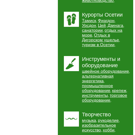
животноводство
,
Курорты Осетии
Тамиск
Фиагдон
,
,
Урсдон
Цей
Дзинага
,
,
,
санатории
отдых на
,
море
Отдых в
,
Дигорском ущелье
,
туризм в Осетии
,
Инструменты и
оборудование
швейное оборудование
,
альтернативная
энергетика
,
промышленное
оборудование
крепеж
,
,
инструменты
торговое
,
оборудование
,
Творчество
музыка
рукоделие
,
,
изобразительное
искусство
хобби
,
,