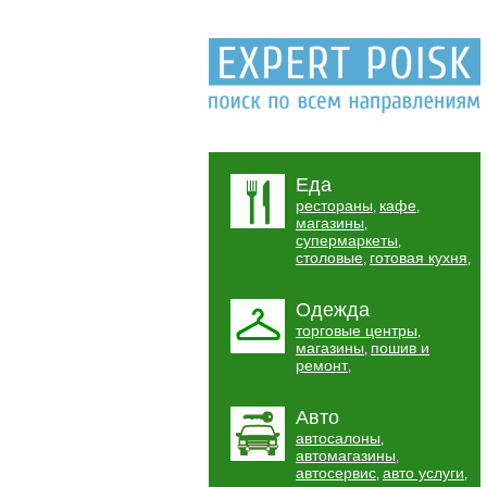
Еда
рестораны
кафе
,
,
магазины
,
супермаркеты
,
столовые
готовая кухня
,
,
Одежда
торговые центры
,
магазины
пошив и
,
ремонт
,
Авто
автосалоны
,
автомагазины
,
автосервис
авто услуги
,
,