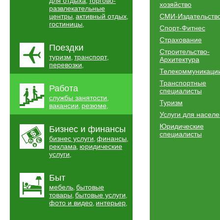
для отдыха
торгово-
,
хозяйство
развлекательные
центры
активный отдых
СМИ-Издательств
,
,
гостиницы
,
Спорт-Фитнес
Страхование
Поездки
Строительство-
туризм
транспорт
,
,
Архитектура
перевозки
,
Телекоммуникаци
Транспортные
Работа
специалисты
службы занятости
,
Туризм
вакансии
резюме
,
,
Услуги для насел
Юридические
Бизнес и финансы
специалисты
бизнес услуги
финансы
,
,
реклама
юридические
,
услуги
,
Быт
мебель
бытовые
,
товары
бытовые услуги
,
,
фото и видео
интерьер
,
,