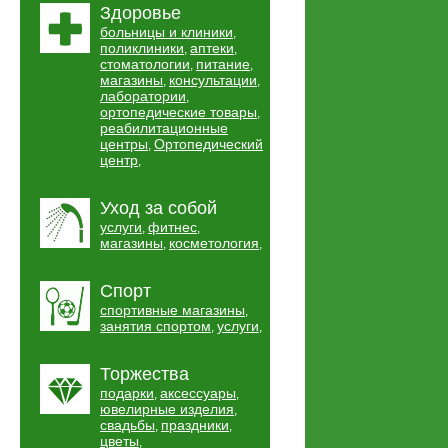
Здоровье
больницы и клиники
,
поликлиники
аптеки
,
,
стоматологии
питание
,
,
магазины
консультации
,
,
лаборатории
,
ортопедические товары
,
реабилитационные
центры
Ортопедический
,
центр
,
Уход за собой
услуги
фитнес
,
,
магазины
косметология
,
,
Спорт
спортивные магазины
,
занятия спортом
услуги
,
,
Торжества
подарки
аксессуары
,
,
ювелирные изделия
,
свадьбы
праздники
,
,
цветы
,