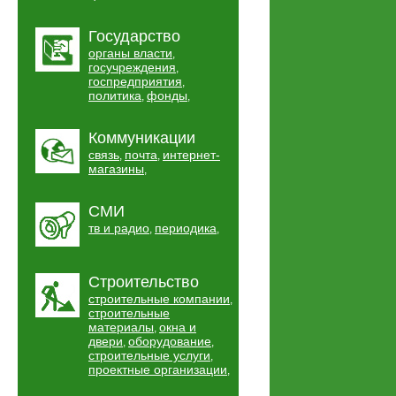
Государство
органы власти
,
госучреждения
,
госпредприятия
,
политика
фонды
,
,
Коммуникации
связь
почта
интернет-
,
,
магазины
,
СМИ
тв и радио
периодика
,
,
Строительство
строительные компании
,
строительные
материалы
окна и
,
двери
оборудование
,
,
строительные услуги
,
проектные организации
,