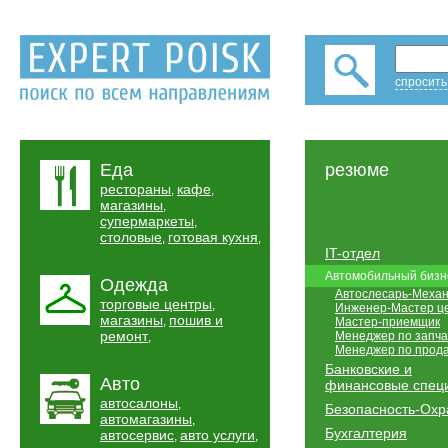
спросить
Еда
резюме
рестораны
кафе
,
,
магазины
,
супермаркеты
,
столовые
готовая кухня
,
,
IT-отдел
Автомобильный бизн
Одежда
Автослесарь-Механ
торговые центры
,
Инженер-Мастер ц
магазины
пошив и
,
Мастер-приемщик
ремонт
Менеджер по запч
,
Менеджер по прод
Банковские и
Авто
финансовые спец
автосалоны
,
Безопасность-Охр
автомагазины
,
Бухгалтерия
автосервис
авто услуги
,
,