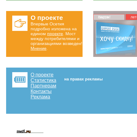
О проекте
Карта скидок!
лет
Впервые Осетия
подробно изложена на
едином
проекте
. Мост
между потребителями и
организациями возведен!
Мнение
.
О проекте
на правах рекламы
Статистика
Партнерам
Контакты
Реклама