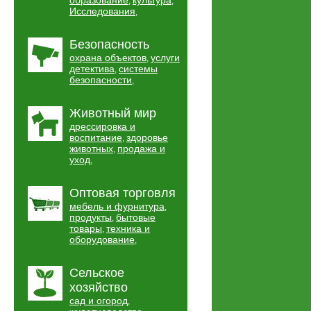
образование
культура
,
,
Исследования
,
Безопасность
охрана объектов
услуги
,
детектива
системы
,
безопасности
,
Животный мир
дрессировка и
воспитание
здоровье
,
животных
продажа и
,
уход
,
Оптовая торговля
мебель и фурнитура
,
продукты
бытовые
,
товары
техника и
,
оборудование
,
Сельское
хозяйство
сад и огород
,