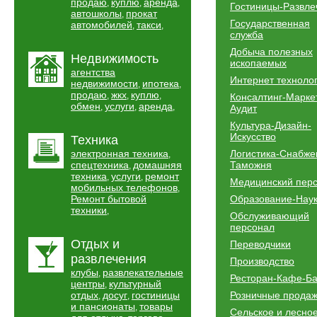
продаю
куплю
аренда
,
,
,
Гостиницы-Развле
автошколы
прокат
,
Государственная
автомобилей
такси
,
,
служба
Добыча полезных
Недвижимость
ископаемых
агентства
Интернет техноло
недвижимости
ипотека
,
,
продаю
жкх
куплю
,
,
,
Консалтинг-Марке
обмен
услуги
аренда
,
,
,
Аудит
Культура-Дизайн-
Искусство
Техника
электронная техника
Логистика-Снабже
,
спецтехника
домашняя
Таможня
,
техника
услуги
ремонт
,
,
Медицинский пер
мобильных телефонов
,
Ремонт бытовой
Образование-Нау
техники
,
Обслуживающий
персонал
Отдых и
Переводчики
развлечения
Производство
клубы
развлекательные
,
Ресторан-Кафе-Б
центры
культурный
,
отдых
досуг
гостиницы
Розничные прода
,
,
и пансионаты
товары
,
Сельское и лесно