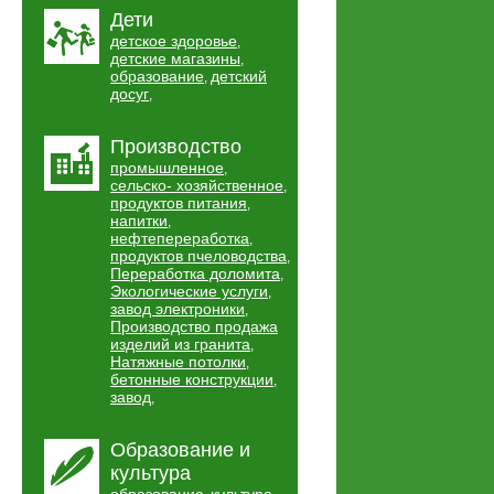
Дети
детское здоровье
,
детские магазины
,
образование
детский
,
досуг
,
Производство
промышленное
,
сельско- хозяйственное
,
продуктов питания
,
напитки
,
нефтепереработка
,
продуктов пчеловодства
,
Переработка доломита
,
Экологические услуги
,
завод электроники
,
Производство продажа
изделий из гранита
,
Натяжные потолки
,
бетонные конструкции
,
завод
,
Образование и
культура