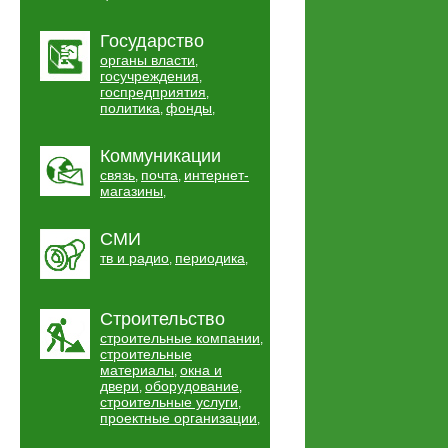
Государство
органы власти
,
госучреждения
,
госпредприятия
,
политика
фонды
,
,
Коммуникации
связь
почта
интернет-
,
,
магазины
,
СМИ
тв и радио
периодика
,
,
Строительство
строительные компании
,
строительные
материалы
окна и
,
двери
оборудование
,
,
строительные услуги
,
проектные организации
,