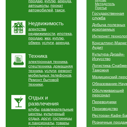
Крупье
продаю
куплю
аренда
,
,
,
Метрдотель
автошколы
прокат
,
Портье
автомобилей
такси
,
,
Государственная
служба
Недвижимость
Добыча полезных
агентства
ископаемых
недвижимости
ипотека
,
,
Интернет техноло
продаю
жкх
куплю
,
,
,
обмен
услуги
аренда
Консалтинг-Марке
,
,
,
Аудит
Культура-Дизайн-
Техника
Искусство
электронная техника
,
Логистика-Снабже
спецтехника
домашняя
,
Таможня
техника
услуги
ремонт
,
,
мобильных телефонов
,
Медицинский пер
Ремонт бытовой
Образование-Нау
техники
,
Обслуживающий
персонал
Отдых и
Переводчики
развлечения
Производство
клубы
развлекательные
,
центры
культурный
,
Ресторан-Кафе-Б
отдых
досуг
гостиницы
,
,
Розничные прода
и пансионаты
товары
,