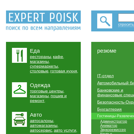
спросить
Еда
резюме
рестораны
кафе
,
,
магазины
,
супермаркеты
,
столовые
готовая кухня
,
,
IT-отдел
Автомобильный б
Одежда
Банковские и
торговые центры
,
финансовые спец
магазины
пошив и
,
ремонт
,
Безопасность-Охр
Бухгалтерия
Авто
Гостиницы-Развлече
автосалоны
,
Администратор
автомагазины
,
Аниматор
автосервис
авто услуги
Звукорежиссер
,
,