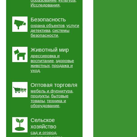
образование
культура
,
,
Исследования
,
Безопасность
охрана объектов
услуги
,
детектива
системы
,
безопасности
,
Животный мир
дрессировка и
воспитание
здоровье
,
животных
продажа и
,
уход
,
Оптовая торговля
мебель и фурнитура
,
продукты
бытовые
,
товары
техника и
,
оборудование
,
Сельское
хозяйство
сад и огород
,