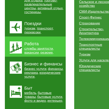
для отдыха
торгово-
,
Сельское и лесно
развлекательные
хозяйство
центры
активный отдых
,
,
СМИ-Издательств
гостиницы
,
Спорт-Фитнес
Поездки
Страхование
туризм
транспорт
,
,
Строительство-
перевозки
,
Архитектура
Телекоммуникаци
Работа
Транспортные
службы занятости
специалисты
,
вакансии
резюме
,
,
Туризм
Услуги для насел
Бизнес и финансы
Юридические
бизнес услуги
финансы
,
,
специалисты
реклама
юридические
,
услуги
,
Быт
мебель
бытовые
,
товары
бытовые услуги
,
,
фото и видео
интерьер
,
,