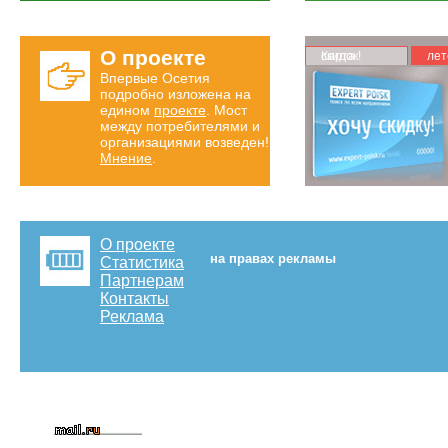
О проекте
Карта скидок!
лет
Впервые Осетия
подробно изложена на
едином
проекте
. Мост
между потребителями и
организациями возведен!
Мнение
.
О проекте
на правах рекламы
Статистика
Партнерам
Контакты
Реклама