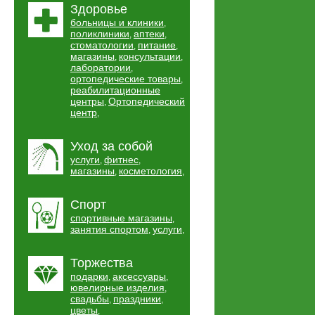
Здоровье
больницы и клиники
,
поликлиники
аптеки
,
,
стоматологии
питание
,
,
магазины
консультации
,
,
лаборатории
,
ортопедические товары
,
реабилитационные
центры
Ортопедический
,
центр
,
Уход за собой
услуги
фитнес
,
,
магазины
косметология
,
,
Спорт
спортивные магазины
,
занятия спортом
услуги
,
,
Торжества
подарки
аксессуары
,
,
ювелирные изделия
,
свадьбы
праздники
,
,
цветы
,