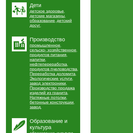
Дети
детское здоровье
,
детские магазины
,
образование
детский
,
досуг
,
Производство
промышленное
,
сельско- хозяйственное
,
продуктов питания
,
напитки
,
нефтепереработка
,
продуктов пчеловодства
,
Переработка доломита
,
Экологические услуги
,
завод электроники
,
Производство продажа
изделий из гранита
,
Натяжные потолки
,
бетонные конструкции
,
завод
,
Образование и
культура