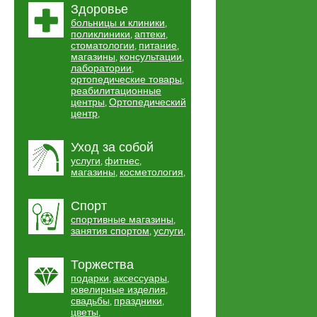
Здоровье
больницы и клиники
,
поликлиники
аптеки
,
,
стоматологии
питание
,
,
магазины
консультации
,
,
лаборатории
,
ортопедические товары
,
реабилитационные
центры
Ортопедический
,
центр
,
Уход за собой
услуги
фитнес
,
,
магазины
косметология
,
,
Спорт
спортивные магазины
,
занятия спортом
услуги
,
,
Торжества
подарки
аксессуары
,
,
ювелирные изделия
,
свадьбы
праздники
,
,
цветы
,