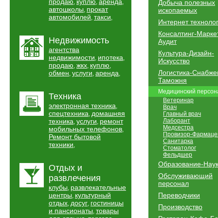
продаю
куплю
аренда
,
,
,
Добыча полезных
автошколы
прокат
,
ископаемых
автомобилей
такси
,
,
Интернет техноло
Консалтинг-Марке
Недвижимость
Аудит
агентства
Культура-Дизайн-
недвижимости
ипотека
,
,
Искусство
продаю
жкх
куплю
,
,
,
Логистика-Снабже
обмен
услуги
аренда
,
,
,
Таможня
Медицинский персон
Техника
Ветеринар
электронная техника
,
Врач
спецтехника
домашняя
,
Главный врач
техника
услуги
ремонт
Лаборант
,
,
Медсестра
мобильных телефонов
,
Провизор-Фармаце
Ремонт бытовой
Санитарка
техники
,
Стоматолог
Фельдшер
Образование-Нау
Отдых и
Обслуживающий
развлечения
персонал
клубы
развлекательные
,
центры
культурный
Переводчики
,
отдых
досуг
гостиницы
,
,
Производство
и пансионаты
товары
,