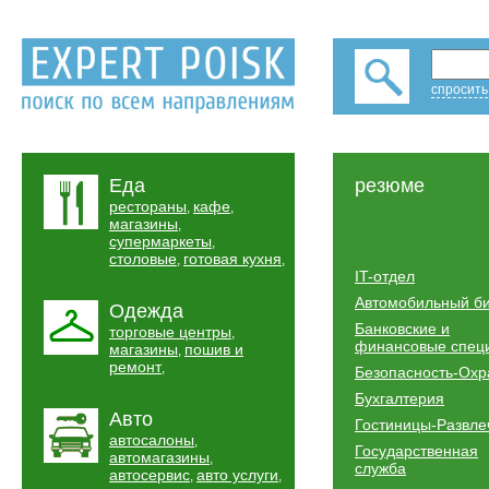
спросить
Еда
резюме
рестораны
кафе
,
,
магазины
,
супермаркеты
,
столовые
готовая кухня
,
,
IT-отдел
Автомобильный б
Одежда
Банковские и
торговые центры
,
финансовые спец
магазины
пошив и
,
ремонт
,
Безопасность-Охр
Бухгалтерия
Авто
Гостиницы-Развле
автосалоны
,
Государственная
автомагазины
,
служба
автосервис
авто услуги
,
,