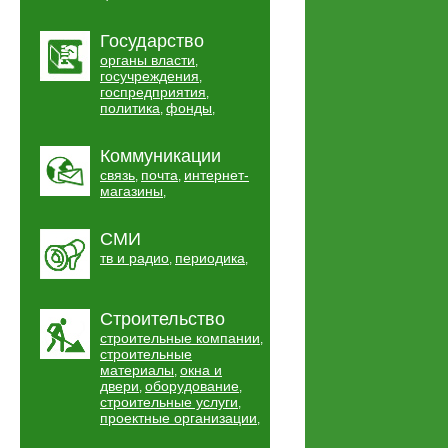
Государство
органы власти
,
госучреждения
,
госпредприятия
,
политика
фонды
,
,
Коммуникации
связь
почта
интернет-
,
,
магазины
,
СМИ
тв и радио
периодика
,
,
Строительство
строительные компании
,
строительные
материалы
окна и
,
двери
оборудование
,
,
строительные услуги
,
проектные организации
,