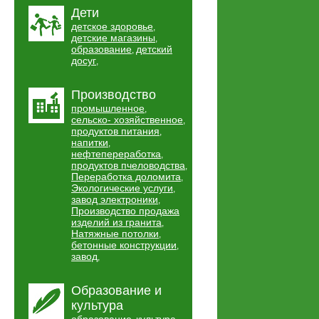
Дети
детское здоровье
,
детские магазины
,
образование
детский
,
досуг
,
Производство
промышленное
,
сельско- хозяйственное
,
продуктов питания
,
напитки
,
нефтепереработка
,
продуктов пчеловодства
,
Переработка доломита
,
Экологические услуги
,
завод электроники
,
Производство продажа
изделий из гранита
,
Натяжные потолки
,
бетонные конструкции
,
завод
,
Образование и
культура