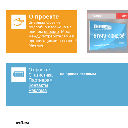
О проекте
Карта скидок!
лет
Впервые Осетия
подробно изложена на
едином
проекте
. Мост
между потребителями и
организациями возведен!
Мнение
.
О проекте
на правах рекламы
Статистика
Партнерам
Контакты
Реклама