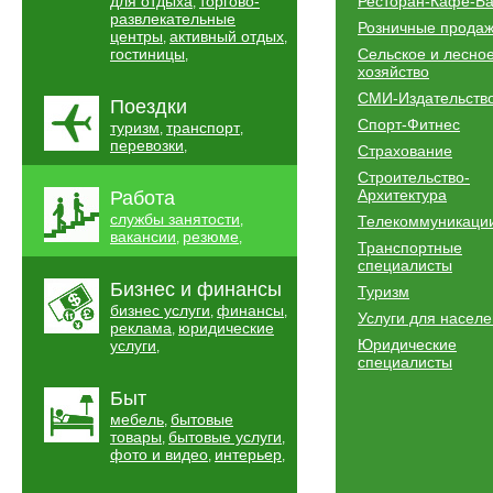
для отдыха
торгово-
Ресторан-Кафе-Б
,
развлекательные
Розничные прода
центры
активный отдых
,
,
гостиницы
Сельское и лесно
,
хозяйство
СМИ-Издательств
Поездки
Спорт-Фитнес
туризм
транспорт
,
,
перевозки
,
Страхование
Строительство-
Архитектура
Работа
службы занятости
,
Телекоммуникаци
вакансии
резюме
,
,
Транспортные
специалисты
Бизнес и финансы
Туризм
бизнес услуги
финансы
,
,
Услуги для насел
реклама
юридические
,
Юридические
услуги
,
специалисты
Быт
мебель
бытовые
,
товары
бытовые услуги
,
,
фото и видео
интерьер
,
,