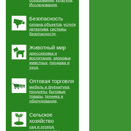
образование
культура
,
,
Исследования
,
Безопасность
охрана объектов
услуги
,
детектива
системы
,
безопасности
,
Животный мир
дрессировка и
воспитание
здоровье
,
животных
продажа и
,
уход
,
Оптовая торговля
мебель и фурнитура
,
продукты
бытовые
,
товары
техника и
,
оборудование
,
Сельское
хозяйство
сад и огород
,