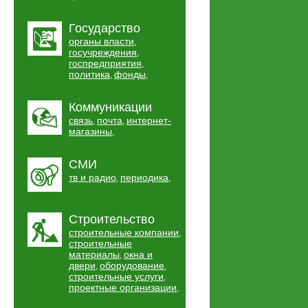
Государство
органы власти
,
госучреждения
,
госпредприятия
,
политика
фонды
,
,
Коммуникации
связь
почта
интернет-
,
,
магазины
,
СМИ
тв и радио
периодика
,
,
Строительство
строительные компании
,
строительные
материалы
окна и
,
двери
оборудование
,
,
строительные услуги
,
проектные организации
,