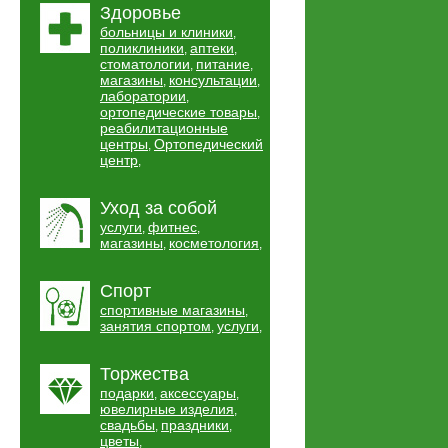
Здоровье
больницы и клиники
,
поликлиники
аптеки
,
,
стоматологии
питание
,
,
магазины
консультации
,
,
лаборатории
,
ортопедические товары
,
реабилитационные
центры
Ортопедический
,
центр
,
Уход за собой
услуги
фитнес
,
,
магазины
косметология
,
,
Спорт
спортивные магазины
,
занятия спортом
услуги
,
,
Торжества
подарки
аксессуары
,
,
ювелирные изделия
,
свадьбы
праздники
,
,
цветы
,