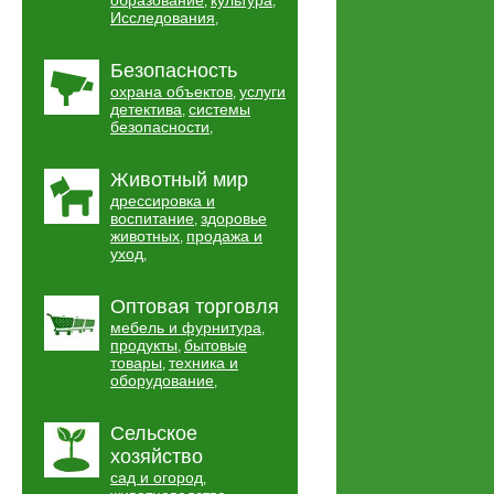
образование
культура
,
,
Исследования
,
Безопасность
охрана объектов
услуги
,
детектива
системы
,
безопасности
,
Животный мир
дрессировка и
воспитание
здоровье
,
животных
продажа и
,
уход
,
Оптовая торговля
мебель и фурнитура
,
продукты
бытовые
,
товары
техника и
,
оборудование
,
Сельское
хозяйство
сад и огород
,