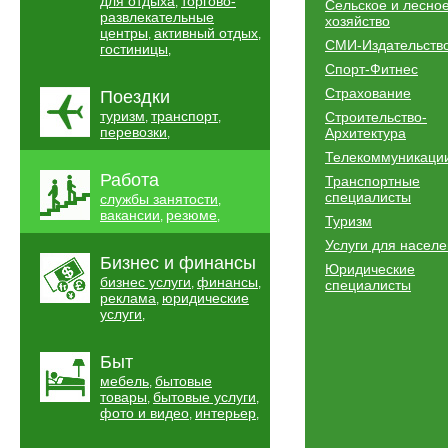
для отдыха
торгово-
,
Сельское и лесно
развлекательные
хозяйство
центры
активный отдых
,
,
СМИ-Издательств
гостиницы
,
Спорт-Фитнес
Страхование
Поездки
туризм
транспорт
Строительство-
,
,
перевозки
Архитектура
,
Телекоммуникаци
Работа
Транспортные
специалисты
службы занятости
,
вакансии
резюме
,
,
Туризм
Услуги для насел
Бизнес и финансы
Юридические
бизнес услуги
финансы
,
,
специалисты
реклама
юридические
,
услуги
,
Быт
мебель
бытовые
,
товары
бытовые услуги
,
,
фото и видео
интерьер
,
,