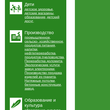
Дети
детское здоровье
,
детские магазины
,
образование
детский
,
досуг
,
Производство
промышленное
,
сельско- хозяйственное
,
продуктов питания
,
напитки
,
нефтепереработка
,
продуктов пчеловодства
,
Переработка доломита
,
Экологические услуги
,
завод электроники
,
Производство продажа
изделий из гранита
,
Натяжные потолки
,
бетонные конструкции
,
завод
,
Образование и
культура