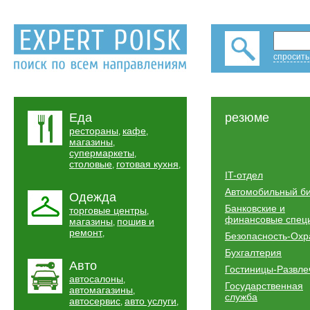
спросить
Еда
резюме
рестораны
кафе
,
,
магазины
,
супермаркеты
,
столовые
готовая кухня
,
,
IT-отдел
Автомобильный б
Одежда
Банковские и
торговые центры
,
финансовые спец
магазины
пошив и
,
ремонт
,
Безопасность-Охр
Бухгалтерия
Авто
Гостиницы-Развле
автосалоны
,
Государственная
автомагазины
,
служба
автосервис
авто услуги
,
,