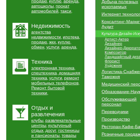
продаю
куплю
аренда
,
,
,
Добыча полезных
автошколы
прокат
,
ископаемых
автомобилей
такси
,
,
Интернет техноло
Консалтинг-Марке
Недвижимость
Аудит
агентства
Культура-Дизайн-Иск
недвижимости
ипотека
,
,
Артист-Актер
продаю
жкх
куплю
,
,
,
Дизайнер
обмен
услуги
аренда
,
,
,
Дизайнер-Декорат
Композитор
Ландшафтный диз
Техника
Флорист
Художник
электронная техника
,
Логистика-Снабже
спецтехника
домашняя
,
Таможня
техника
услуги
ремонт
,
,
мобильных телефонов
,
Медицинский пер
Ремонт бытовой
Образование-Нау
техники
,
Обслуживающий
персонал
Отдых и
Переводчики
развлечения
Производство
клубы
развлекательные
,
центры
культурный
,
Ресторан-Кафе-Б
отдых
досуг
гостиницы
,
,
Розничные прода
и пансионаты
товары
,