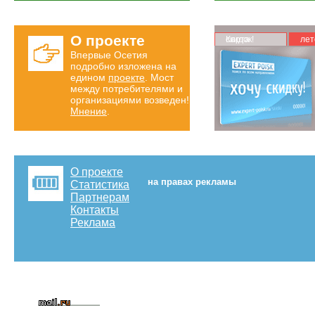
О проекте
Карта скидок!
лет
Впервые Осетия
подробно изложена на
едином
проекте
. Мост
между потребителями и
организациями возведен!
Мнение
.
О проекте
на правах рекламы
Статистика
Партнерам
Контакты
Реклама