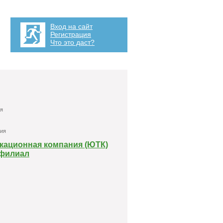
Вход на сайт
Регистрация
Что это даст?
я
ния
кационная компания (ЮТК)
 филиал