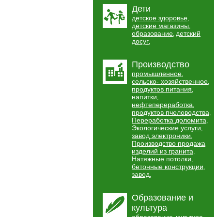
Дети
детское здоровье
,
детские магазины
,
образование
детский
,
досуг
,
Производство
промышленное
,
сельско- хозяйственное
,
продуктов питания
,
напитки
,
нефтепереработка
,
продуктов пчеловодства
,
Переработка доломита
,
Экологические услуги
,
завод электроники
,
Производство продажа
изделий из гранита
,
Натяжные потолки
,
бетонные конструкции
,
завод
,
Образование и
культура