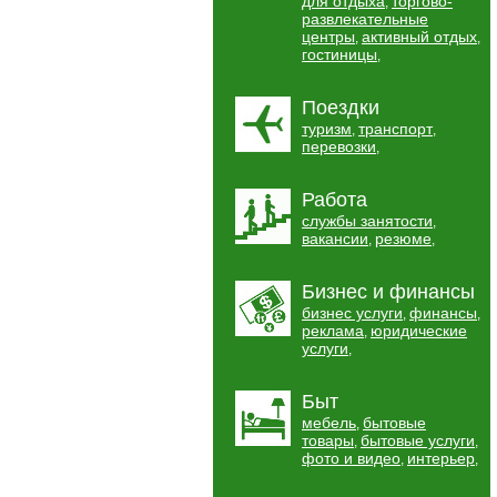
для отдыха
торгово-
,
развлекательные
центры
активный отдых
,
,
гостиницы
,
Поездки
туризм
транспорт
,
,
перевозки
,
Работа
службы занятости
,
вакансии
резюме
,
,
Бизнес и финансы
бизнес услуги
финансы
,
,
реклама
юридические
,
услуги
,
Быт
мебель
бытовые
,
товары
бытовые услуги
,
,
фото и видео
интерьер
,
,