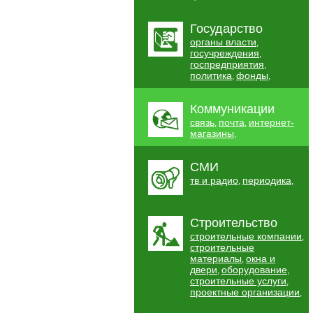
Государство
органы власти
,
госучреждения
,
госпредприятия
,
политика
фонды
,
,
Коммуникации
связь
почта
интернет-
,
,
магазины
,
СМИ
тв и радио
периодика
,
,
Строительство
строительные компании
,
строительные
материалы
окна и
,
двери
оборудование
,
,
строительные услуги
,
проектные организации
,