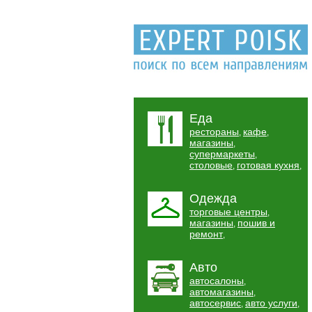
Еда
рестораны
кафе
,
,
магазины
,
супермаркеты
,
столовые
готовая кухня
,
,
Одежда
торговые центры
,
магазины
пошив и
,
ремонт
,
Авто
автосалоны
,
автомагазины
,
автосервис
авто услуги
,
,