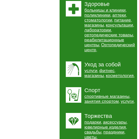
Здоровье
больницы и клиники
,
поликлиники
аптеки
,
,
стоматологии
питание
,
,
магазины
консультации
,
,
лаборатории
,
ортопедические товары
,
реабилитационные
центры
Ортопедический
,
центр
,
Уход за собой
услуги
фитнес
,
,
магазины
косметология
,
,
Спорт
спортивные магазины
,
занятия спортом
услуги
,
,
Торжества
подарки
аксессуары
,
,
ювелирные изделия
,
свадьбы
праздники
,
,
цветы
,