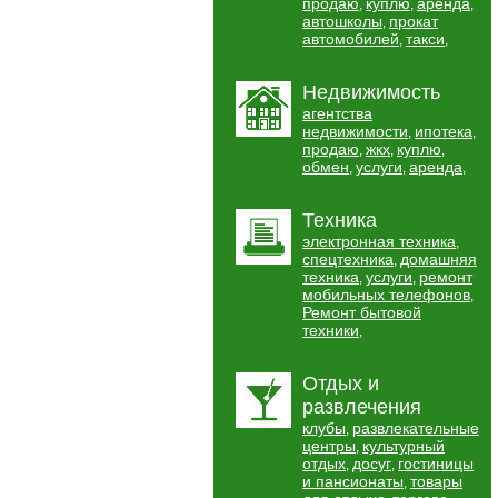
продаю
куплю
аренда
,
,
,
автошколы
прокат
,
автомобилей
такси
,
,
Недвижимость
агентства
недвижимости
ипотека
,
,
продаю
жкх
куплю
,
,
,
обмен
услуги
аренда
,
,
,
Техника
электронная техника
,
спецтехника
домашняя
,
техника
услуги
ремонт
,
,
мобильных телефонов
,
Ремонт бытовой
техники
,
Отдых и
развлечения
клубы
развлекательные
,
центры
культурный
,
отдых
досуг
гостиницы
,
,
и пансионаты
товары
,