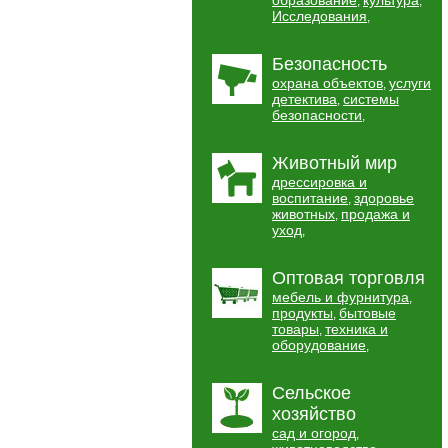
образование
культура
,
,
Исследования
,
Безопасность
охрана объектов
услуги
,
детектива
системы
,
безопасности
,
Животный мир
дрессировка и
воспитание
здоровье
,
животных
продажа и
,
уход
,
Оптовая торговля
мебель и фурнитура
,
продукты
бытовые
,
товары
техника и
,
оборудование
,
Сельское
хозяйство
сад и огород
,