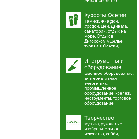
животноводство
,
Курорты Осетии
Тамиск
Фиагдон
,
,
Урсдон
Цей
Дзинага
,
,
,
санатории
отдых на
,
море
Отдых в
,
Дигорском ущелье
,
туризм в Осетии
,
Инструменты и
оборудование
швейное оборудование
,
альтернативная
энергетика
,
промышленное
оборудование
крепеж
,
,
инструменты
торговое
,
оборудование
,
Творчество
музыка
рукоделие
,
,
изобразительное
искусство
хобби
,
,