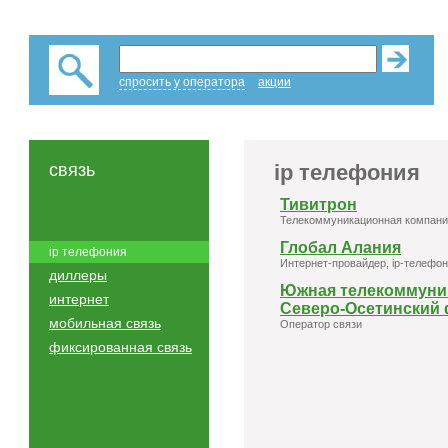
спросить у оператора
акции
связь
ip телефония
Тивитрон
Телекоммуникационная компани
Глобал Алания
ip телефония
Интернет-провайдер, ip-телефо
диллеры
Южная телекоммуни
интернет
Северо-Осетинский
мобильная связь
Оператор связи
фиксированная связь