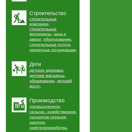
Строительство
строительные
,
компании
строительные
,
материалы
окна и
,
,
двери
оборудование
,
строительные услуги
,
проектные организации
Дети
,
детское здоровье
,
детские магазины
,
образование
детский
,
досуг
Производство
,
промышленное
,
сельско- хозяйственное
,
продуктов питания
,
напитки
,
нефтепереработка