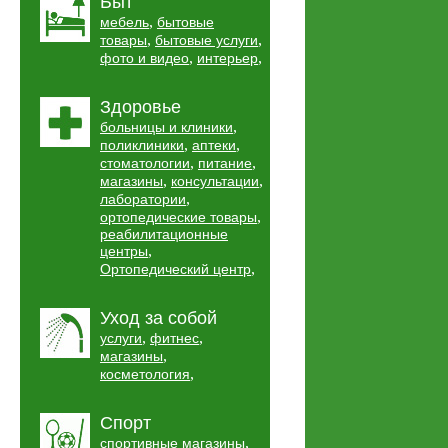
Быт
,
мебель
бытовые
,
,
товары
бытовые услуги
,
,
фото и видео
интерьер
Здоровье
,
больницы и клиники
,
,
поликлиники
аптеки
,
,
стоматологии
питание
,
,
магазины
консультации
,
лаборатории
,
ортопедические товары
реабилитационные
,
центры
,
Ортопедический центр
Уход за собой
,
,
услуги
фитнес
,
магазины
,
косметология
Спорт
,
спортивные магазины