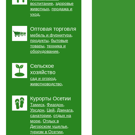
,
воспитание
здоровье
,
животных
продажа и
,
уход
Оптовая торговля
,
мебель и фурнитура
,
продукты
бытовые
,
товары
техника и
,
оборудование
Сельское
хозяйство
,
сад и огород
,
животноводство
Курорты Осетии
,
,
Тамиск
Фиагдон
,
,
,
Урсдон
Цей
Дзинага
,
санатории
отдых на
,
море
Отдых в
,
Дигорском ущелье
,
туризм в Осетии