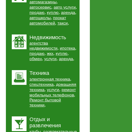
,
автомагазины
,
,
автосервис
авто услуги
,
,
,
продаю
куплю
аренда
,
автошколы
прокат
,
,
автомобилей
такси
Недвижимость
агентства
,
,
недвижимости
ипотека
,
,
,
продаю
жкх
куплю
,
,
,
обмен
услуги
аренда
Техника
,
электронная техника
,
спецтехника
домашняя
,
,
техника
услуги
ремонт
,
мобильных телефонов
Ремонт бытовой
,
техники
Отдых и
развлечения
,
клубы
развлекательные