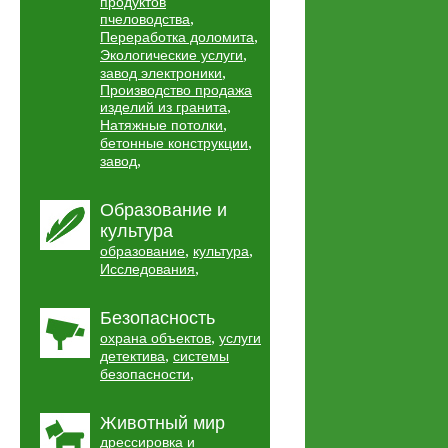
продуктов
,
пчеловодства
,
Переработка доломита
,
Экологические услуги
,
завод электроники
Производство продажа
,
изделий из гранита
,
Натяжные потолки
,
бетонные конструкции
,
завод
Образование и
культура
,
,
образование
культура
,
Исследования
Безопасность
,
охрана объектов
услуги
,
детектива
системы
,
безопасности
Животный мир
дрессировка и