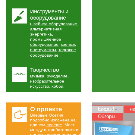
Инструменты и
оборудование
,
швейное оборудование
альтернативная
,
энергетика
промышленное
,
,
оборудование
крепеж
,
инструменты
торговое
,
оборудование
Творчество
,
,
музыка
рукоделие
изобразительное
,
,
искусство
хобби
О проекте
Карта скидок!
ле
Впервые Осетия
Обзоры
подробно изложена на
едином
проекте
. Мост
между потребителями и
организациями возведен!