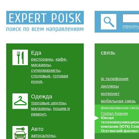
спросить
Еда
связь
,
,
рестораны
кафе
,
магазины
,
супермаркеты
,
столовые
готовая
ip телефония
,
кухня
диллеры
интернет
Одежда
мобильная связь
,
торговые центры
,
магазины
пошив и
фиксированная связ
,
ремонт
Глобал Алания
Южная
телекоммуникацион
компания (ЮТК) Сев
Авто
Осетинский филиал
,
автосалоны