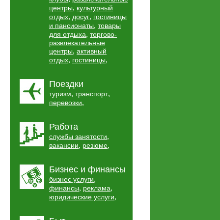
,
центры
культурный
,
,
отдых
досуг
гостиницы
,
и пансионаты
товары
,
для отдыха
торгово-
развлекательные
,
центры
активный
,
,
отдых
гостиницы
Поездки
,
,
туризм
транспорт
,
перевозки
Работа
,
службы занятости
,
,
вакансии
резюме
Бизнес и финансы
,
бизнес услуги
,
,
финансы
реклама
,
юридические услуги