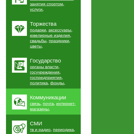
,
занятия спортом
,
услуги
Торжества
,
,
подарки
аксессуары
,
ювелирные изделия
,
,
свадьбы
праздники
,
цветы
Государство
,
органы власти
,
госучреждения
,
госпредприятия
,
,
политика
фонды
Коммуникации
,
,
связь
почта
интернет-
,
магазины
СМИ
,
,
тв и радио
периодика