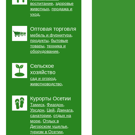
,
воспитание
здоровье
,
животных
продажа и
,
уход
Оптовая торговля
,
мебель и фурнитура
,
продукты
бытовые
,
товары
техника и
,
оборудование
Сельское
хозяйство
,
сад и огород
,
животноводство
Курорты Осетии
,
,
Тамиск
Фиагдон
,
,
,
Урсдон
Цей
Дзинага
,
санатории
отдых на
,
море
Отдых в
,
Дигорском ущелье
,
туризм в Осетии