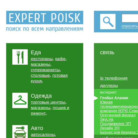
спросить
Еда
связь
,
,
рестораны
кафе
,
магазины
,
супермаркеты
,
столовые
готовая
ip телефония
,
кухня
диллеры
интернет
Одежда
Глобал Алания
,
торговые центры
Южная
телекоммуникационн
,
магазины
пошив и
компания (ЮТК) Севе
,
ремонт
Осетинский филиал
SkyLink
Продвижение ЭП
Авто
Дизайн ЭП
Бизнес для бизнеса
,
автосалоны