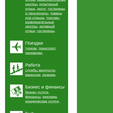
,
центры
культурный
,
,
отдых
досуг
гостиницы
,
и пансионаты
товары
,
для отдыха
торгово-
развлекательные
,
центры
активный
,
,
отдых
гостиницы
Поездки
,
,
туризм
транспорт
,
перевозки
Работа
,
службы занятости
,
,
вакансии
резюме
Бизнес и финансы
,
бизнес услуги
,
,
финансы
реклама
,
юридические услуги