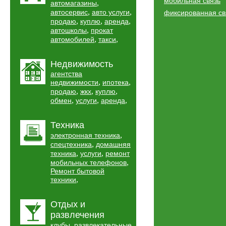
мобильная связь
,
автомагазины
,
,
автосервис
авто услуги
фиксированная св
,
,
,
продаю
куплю
аренда
,
автошколы
прокат
,
,
автомобилей
такси
Недвижимость
агентства
,
,
недвижимости
ипотека
,
,
,
продаю
жкх
куплю
,
,
,
обмен
услуги
аренда
Техника
,
электронная техника
,
спецтехника
домашняя
,
,
техника
услуги
ремонт
,
мобильных телефонов
Ремонт бытовой
,
техники
Отдых и
развлечения
,
клубы
развлекательные