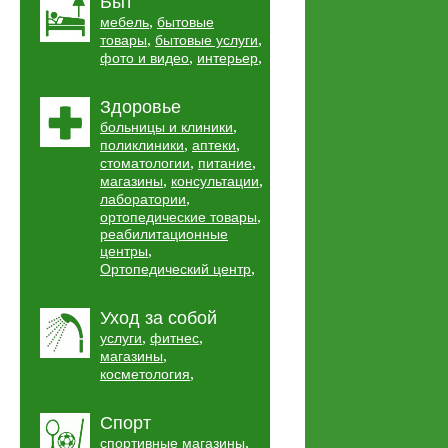
Быт
,
мебель
бытовые
,
,
товары
бытовые услуги
,
,
фото и видео
интерьер
Здоровье
,
больницы и клиники
,
,
поликлиники
аптеки
,
,
стоматологии
питание
,
,
магазины
консультации
,
лаборатории
,
ортопедические товары
реабилитационные
,
центры
,
Ортопедический центр
Уход за собой
,
,
услуги
фитнес
,
магазины
,
косметология
Спорт
,
спортивные магазины