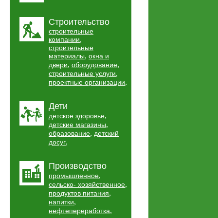
Строительство
строительные
,
компании
строительные
,
материалы
окна и
,
,
двери
оборудование
,
строительные услуги
,
проектные организации
Дети
,
детское здоровье
,
детские магазины
,
образование
детский
,
досуг
Производство
,
промышленное
,
сельско- хозяйственное
,
продуктов питания
,
напитки
,
нефтепереработка