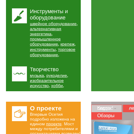
Инструменты и
оборудование
,
швейное оборудование
альтернативная
,
энергетика
промышленное
,
,
оборудование
крепеж
,
инструменты
торговое
,
оборудование
Творчество
,
,
музыка
рукоделие
изобразительное
,
,
искусство
хобби
О проекте
Карта скидок!
ле
Впервые Осетия
Обзоры
подробно изложена на
едином
проекте
. Мост
между потребителями и
организациями возведен!