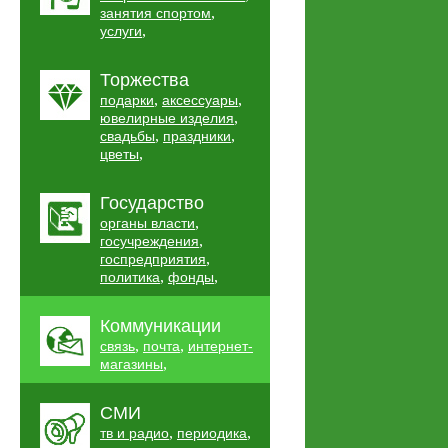
,
занятия спортом
,
услуги
Торжества
,
,
подарки
аксессуары
,
ювелирные изделия
,
,
свадьбы
праздники
,
цветы
Государство
,
органы власти
,
госучреждения
,
госпредприятия
,
,
политика
фонды
Коммуникации
,
,
связь
почта
интернет-
,
магазины
СМИ
,
,
тв и радио
периодика