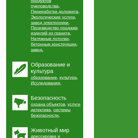
продуктов
,
пчеловодства
,
Переработка доломита
,
Экологические услуги
,
завод электроники
Производство продажа
,
изделий из гранита
,
Натяжные потолки
,
бетонные конструкции
,
завод
Образование и
культура
,
,
образование
культура
,
Исследования
Безопасность
,
охрана объектов
услуги
,
детектива
системы
,
безопасности
Животный мир
дрессировка и