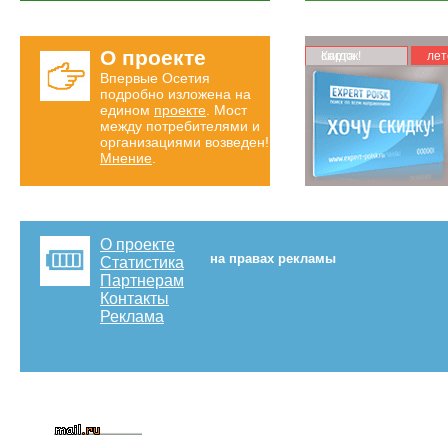
О проекте
Карта скидок!
лет
Впервые Осетия
подробно изложена на
едином
проекте
. Мост
между потребителями и
организациями возведен!
Мнение
.
О проекте
на правах рекламы
Статистика
Партнерам
Контакты
Реклама