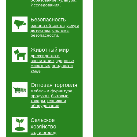
образование
культура
,
,
Исследования
,
Безопасность
охрана объектов
услуги
,
детектива
системы
,
безопасности
,
Животный мир
дрессировка и
воспитание
здоровье
,
животных
продажа и
,
уход
,
Оптовая торговля
мебель и фурнитура
,
продукты
бытовые
,
товары
техника и
,
оборудование
,
Сельское
хозяйство
сад и огород
,