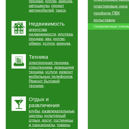
продаю
куплю
аренда
,
,
,
автошколы
прокат
,
пластиковые окна
автомобилей
такси
,
,
профили ПВХ
рольставни
Недвижимость
тонировочные пленк
агентства
недвижимости
ипотека
,
,
продаю
жкх
куплю
,
,
,
обмен
услуги
аренда
,
,
,
Техника
электронная техника
,
спецтехника
домашняя
,
техника
услуги
ремонт
,
,
мобильных телефонов
,
Ремонт бытовой
техники
,
Отдых и
развлечения
клубы
развлекательные
,
центры
культурный
,
отдых
досуг
гостиницы
,
,
и пансионаты
товары
,