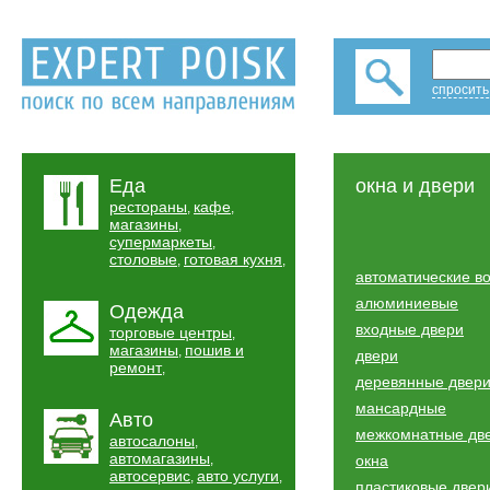
спросить
Еда
окна и двери
рестораны
кафе
,
,
магазины
,
супермаркеты
,
столовые
готовая кухня
,
,
автоматические в
алюминиевые
Одежда
входные двери
торговые центры
,
магазины
пошив и
,
двери
ремонт
,
деревянные двер
мансардные
Авто
межкомнатные дв
автосалоны
,
автомагазины
,
окна
автосервис
авто услуги
,
,
пластиковые двер