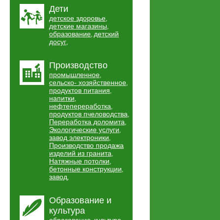
Дети
детское здоровье
,
детские магазины
,
образование
детский
,
досуг
,
Производство
промышленное
,
сельско- хозяйственное
,
продуктов питания
,
напитки
,
нефтепереработка
,
продуктов пчеловодства
,
Переработка доломита
,
Экологические услуги
,
завод электроники
,
Производство продажа
изделий из гранита
,
Натяжные потолки
,
бетонные конструкции
,
завод
,
Образование и
культура