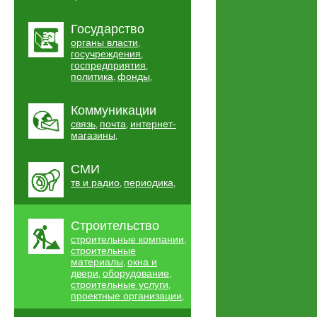
Государство
органы власти
,
госучреждения
,
госпредприятия
,
политика
фонды
,
,
Коммуникации
связь
почта
интернет-
,
,
магазины
,
СМИ
тв и радио
периодика
,
,
Строительство
строительные компании
,
строительные
материалы
окна и
,
двери
оборудование
,
,
строительные услуги
,
проектные организации
,