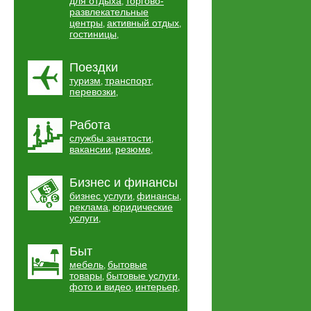
для отдыха
торгово-
,
развлекательные
центры
активный отдых
,
,
гостиницы
,
Поездки
туризм
транспорт
,
,
перевозки
,
Работа
службы занятости
,
вакансии
резюме
,
,
Бизнес и финансы
бизнес услуги
финансы
,
,
реклама
юридические
,
услуги
,
Быт
мебель
бытовые
,
товары
бытовые услуги
,
,
фото и видео
интерьер
,
,