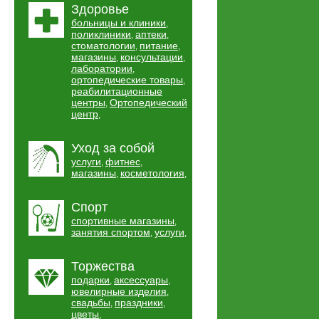
Здоровье
больницы и клиники
,
поликлиники
аптеки
,
,
стоматологии
питание
,
,
магазины
консультации
,
,
лаборатории
,
ортопедические товары
,
реабилитационные
центры
Ортопедический
,
центр
,
Уход за собой
услуги
фитнес
,
,
магазины
косметология
,
,
Спорт
спортивные магазины
,
занятия спортом
услуги
,
,
Торжества
подарки
аксессуары
,
,
ювелирные изделия
,
свадьбы
праздники
,
,
цветы
,