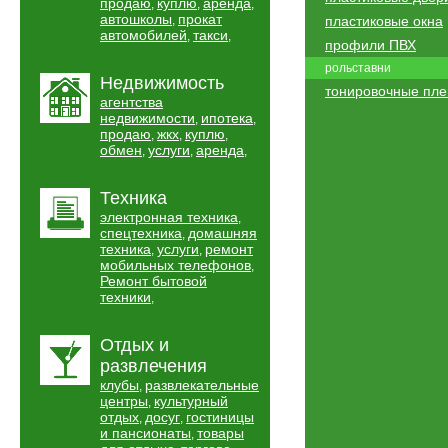
продаю
куплю
аренда
,
,
,
автошколы
прокат
,
пластиковые окна
автомобилей
такси
,
,
профили ПВХ
рольставни
Недвижимость
тонировочные пле
агентства
недвижимости
ипотека
,
,
продаю
жкх
куплю
,
,
,
обмен
услуги
аренда
,
,
,
Техника
электронная техника
,
спецтехника
домашняя
,
техника
услуги
ремонт
,
,
мобильных телефонов
,
Ремонт бытовой
техники
,
Отдых и
развлечения
клубы
развлекательные
,
центры
культурный
,
отдых
досуг
гостиницы
,
,
и пансионаты
товары
,