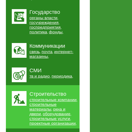
Государство
органы власти
,
госучреждения
,
госпредприятия
,
политика
фонды
,
,
Коммуникации
связь
почта
интернет-
,
,
магазины
,
СМИ
тв и радио
периодика
,
,
Строительство
строительные компании
,
строительные
материалы
окна и
,
двери
оборудование
,
,
строительные услуги
,
проектные организации
,