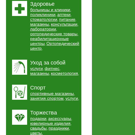
Здоровье
больницы и клиники
,
поликлиники
аптеки
,
,
стоматологии
питание
,
,
магазины
консультации
,
,
лаборатории
,
ортопедические товары
,
реабилитационные
центры
Ортопедический
,
центр
,
Уход за собой
услуги
фитнес
,
,
магазины
косметология
,
,
Спорт
спортивные магазины
,
занятия спортом
услуги
,
,
Торжества
подарки
аксессуары
,
,
ювелирные изделия
,
свадьбы
праздники
,
,
цветы
,