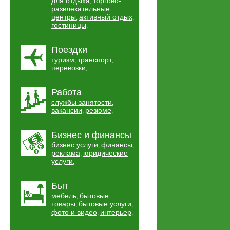
для отдыха
торгово-
,
развлекательные
центры
активный отдых
,
,
гостиницы
,
Поездки
туризм
транспорт
,
,
перевозки
,
Работа
службы занятости
,
вакансии
резюме
,
,
Бизнес и финансы
бизнес услуги
финансы
,
,
реклама
юридические
,
услуги
,
Быт
мебель
бытовые
,
товары
бытовые услуги
,
,
фото и видео
интерьер
,
,