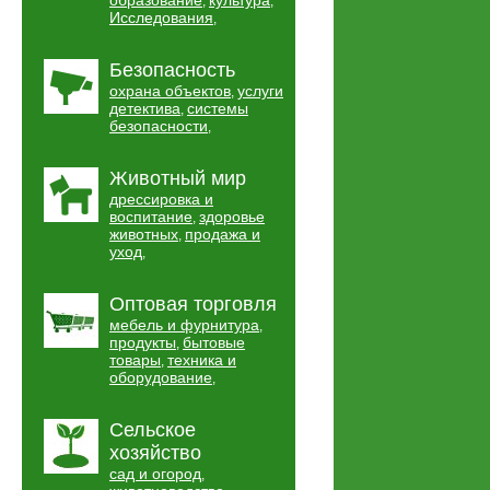
образование
культура
,
,
Исследования
,
Безопасность
охрана объектов
услуги
,
детектива
системы
,
безопасности
,
Животный мир
дрессировка и
воспитание
здоровье
,
животных
продажа и
,
уход
,
Оптовая торговля
мебель и фурнитура
,
продукты
бытовые
,
товары
техника и
,
оборудование
,
Сельское
хозяйство
сад и огород
,