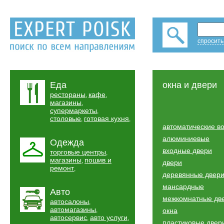
спросить
Еда
окна и двери
рестораны
кафе
,
,
магазины
,
супермаркеты
,
столовые
готовая кухня
,
,
автоматические в
алюминиевые
Одежда
входные двери
торговые центры
,
магазины
пошив и
,
двери
ремонт
,
деревянные двер
мансардные
Авто
межкомнатные дв
автосалоны
,
автомагазины
,
окна
автосервис
авто услуги
,
,
пластиковые двер