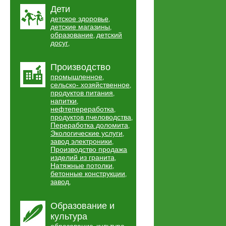
Дети
детское здоровье
,
детские магазины
,
образование
детский
,
досуг
,
Производство
промышленное
,
сельско- хозяйственное
,
продуктов питания
,
напитки
,
нефтепереработка
,
продуктов пчеловодства
,
Переработка доломита
,
Экологические услуги
,
завод электроники
,
Производство продажа
изделий из гранита
,
Натяжные потолки
,
бетонные конструкции
,
завод
,
Образование и
культура