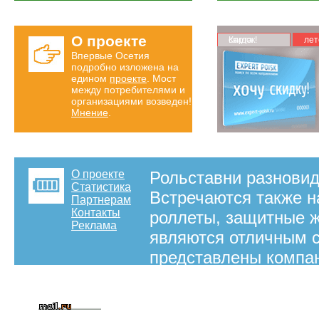
О проекте
Карта скидок!
лет
Впервые Осетия
подробно изложена на
едином
проекте
. Мост
между потребителями и
организациями возведен!
Мнение
.
О проекте
Рольставни разновид
Статистика
Встречаются также н
Партнерам
Контакты
роллеты, защитные ж
Реклама
являются отличным 
представлены компан
устанавливают рольс
Владикавказ и по ре
посвящена рольставн