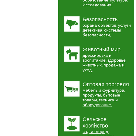
образование
культура
,
,
Исследования
,
Безопасность
охрана объектов
услуги
,
детектива
системы
,
безопасности
,
Животный мир
дрессировка и
воспитание
здоровье
,
животных
продажа и
,
уход
,
Оптовая торговля
мебель и фурнитура
,
продукты
бытовые
,
товары
техника и
,
оборудование
,
Сельское
хозяйство
сад и огород
,