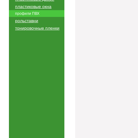
пластиковые окна
профили ПВХ
рольставни
тонировочные пленки