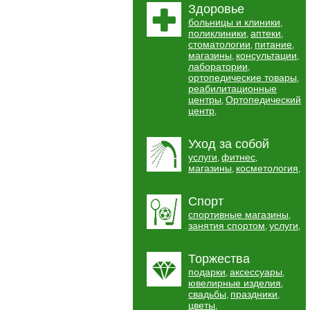
Здоровье
больницы и клиники
,
поликлиники
аптеки
,
,
стоматологии
питание
,
,
магазины
консультации
,
,
лаборатории
,
ортопедические товары
,
реабилитационные
центры
Ортопедический
,
центр
,
Уход за собой
услуги
фитнес
,
,
магазины
косметология
,
,
Спорт
спортивные магазины
,
занятия спортом
услуги
,
,
Торжества
подарки
аксессуары
,
,
ювелирные изделия
,
свадьбы
праздники
,
,
цветы
,