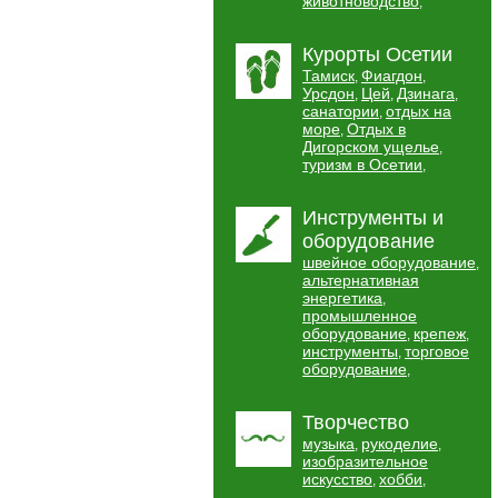
животноводство
,
Курорты Осетии
Тамиск
Фиагдон
,
,
Урсдон
Цей
Дзинага
,
,
,
санатории
отдых на
,
море
Отдых в
,
Дигорском ущелье
,
туризм в Осетии
,
Инструменты и
оборудование
швейное оборудование
,
альтернативная
энергетика
,
промышленное
оборудование
крепеж
,
,
инструменты
торговое
,
оборудование
,
Творчество
музыка
рукоделие
,
,
изобразительное
искусство
хобби
,
,