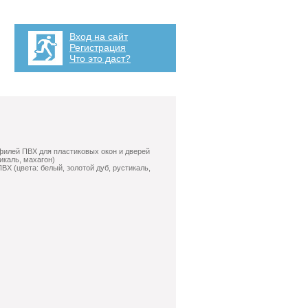
Вход на сайт
Регистрация
Что это даст?
филей ПВХ для пластиковых окон и дверей
тикаль, махагон)
ВХ (цвета: белый, золотой дуб, рустикаль,