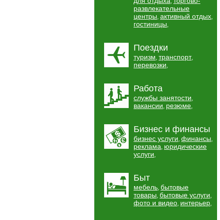
для отдыха
торгово-
,
развлекательные
центры
активный отдых
,
,
гостиницы
,
Поездки
туризм
транспорт
,
,
перевозки
,
Работа
службы занятости
,
вакансии
резюме
,
,
Бизнес и финансы
бизнес услуги
финансы
,
,
реклама
юридические
,
услуги
,
Быт
мебель
бытовые
,
товары
бытовые услуги
,
,
фото и видео
интерьер
,
,