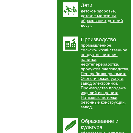
Дети
детское здоровье
,
детские магазины
,
образование
детский
,
досуг
,
Производство
промышленное
,
сельско- хозяйственное
,
продуктов питания
,
напитки
,
нефтепереработка
,
продуктов пчеловодства
,
Переработка доломита
,
Экологические услуги
,
завод электроники
,
Производство продажа
изделий из гранита
,
Натяжные потолки
,
бетонные конструкции
,
завод
,
Образование и
культура