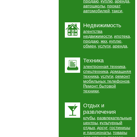
продаю
куплю
аренда
,
,
,
автошколы
прокат
,
автомобилей
такси
,
,
Недвижимость
агентства
недвижимости
ипотека
,
,
продаю
жкх
куплю
,
,
,
обмен
услуги
аренда
,
,
,
Техника
электронная техника
,
спецтехника
домашняя
,
техника
услуги
ремонт
,
,
мобильных телефонов
,
Ремонт бытовой
техники
,
Отдых и
развлечения
клубы
развлекательные
,
центры
культурный
,
отдых
досуг
гостиницы
,
,
и пансионаты
товары
,