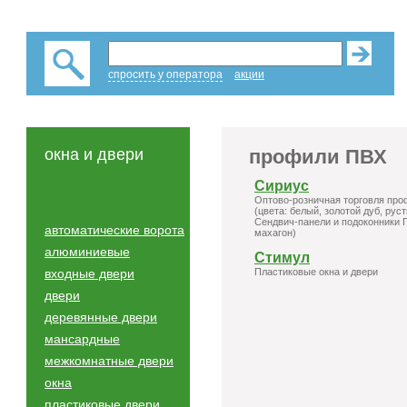
спросить у оператора
акции
окна и двери
профили ПВХ
Сириус
Оптово-розничная торговля про
(цвета: белый, золотой дуб, рус
Сендвич-панели и подоконники П
автоматические ворота
махагон)
алюминиевые
Стимул
входные двери
Пластиковые окна и двери
двери
деревянные двери
мансардные
межкомнатные двери
окна
пластиковые двери