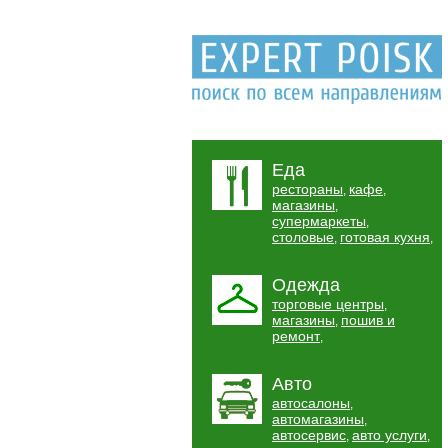
Еда
рестораны
кафе
,
,
магазины
,
супермаркеты
,
столовые
готовая кухня
,
,
Одежда
торговые центры
,
магазины
пошив и
,
ремонт
,
Авто
автосалоны
,
автомагазины
,
автосервис
авто услуги
,
,