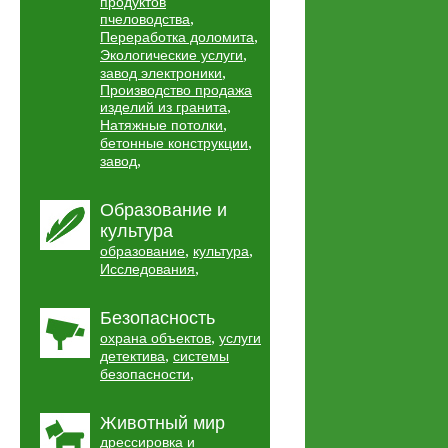
продуктов
,
пчеловодства
,
Переработка доломита
,
Экологические услуги
,
завод электроники
Производство продажа
,
изделий из гранита
,
Натяжные потолки
,
бетонные конструкции
,
завод
Образование и
культура
,
,
образование
культура
,
Исследования
Безопасность
,
охрана объектов
услуги
,
детектива
системы
,
безопасности
Животный мир
дрессировка и