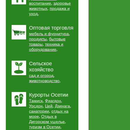
,
воспитание
здоровье
,
животных
продажа и
,
уход
Оптовая торговля
,
мебель и фурнитура
,
продукты
бытовые
,
товары
техника и
,
оборудование
Сельское
хозяйство
,
сад и огород
,
животноводство
Курорты Осетии
,
,
Тамиск
Фиагдон
,
,
,
Урсдон
Цей
Дзинага
,
санатории
отдых на
,
море
Отдых в
,
Дигорском ущелье
,
туризм в Осетии