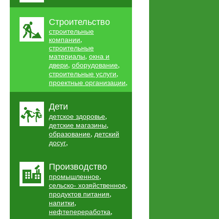
Строительство
строительные
,
компании
строительные
,
материалы
окна и
,
,
двери
оборудование
,
строительные услуги
,
проектные организации
Дети
,
детское здоровье
,
детские магазины
,
образование
детский
,
досуг
Производство
,
промышленное
,
сельско- хозяйственное
,
продуктов питания
,
напитки
,
нефтепереработка