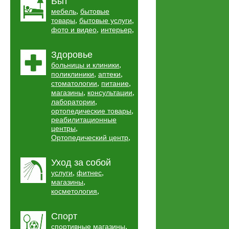
Быт
,
мебель
бытовые
,
,
товары
бытовые услуги
,
,
фото и видео
интерьер
Здоровье
,
больницы и клиники
,
,
поликлиники
аптеки
,
,
стоматологии
питание
,
,
магазины
консультации
,
лаборатории
,
ортопедические товары
реабилитационные
,
центры
,
Ортопедический центр
Уход за собой
,
,
услуги
фитнес
,
магазины
,
косметология
Спорт
,
спортивные магазины