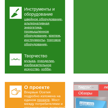
Инструменты и
оборудование
,
швейное оборудование
альтернативная
,
энергетика
промышленное
,
,
оборудование
крепеж
,
инструменты
торговое
,
оборудование
Творчество
,
,
музыка
рукоделие
изобразительное
,
,
искусство
хобби
О проекте
Карта скидок!
ле
Впервые Осетия
Обзоры
подробно изложена на
едином
проекте
. Мост
между потребителями и
организациями возведен!