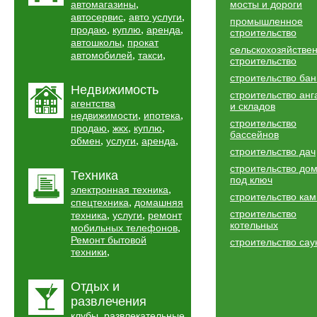
,
автомагазины
мосты и дороги
,
,
автосервис
авто услуги
промышленное
,
,
,
продаю
куплю
аренда
строительство
,
автошколы
прокат
сельскохозяйстве
,
,
автомобилей
такси
строительство
строительство бан
Недвижимость
строительство анг
агентства
и складов
,
,
недвижимости
ипотека
строительство
,
,
,
продаю
жкх
куплю
бассейнов
,
,
,
обмен
услуги
аренда
строительство дач
строительство до
Техника
под ключ
,
электронная техника
строительство ка
,
спецтехника
домашняя
строительство
,
,
техника
услуги
ремонт
котельных
,
мобильных телефонов
Ремонт бытовой
строительство сау
,
техники
Отдых и
развлечения
,
клубы
развлекательные