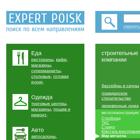
спросить
Еда
строительные
,
,
компании
рестораны
кафе
,
магазины
,
супермаркеты
,
столовые
готовая
,
кухня
бассейны и сауны
гражданское
Одежда
строительство
,
торговые центры
деревянные дома
,
магазины
пошив и
металлоконструкции
,
ремонт
Стройград
ТИС
Стимул
Авто
Южсталь конструкци
,
автосалоны
Мир металла