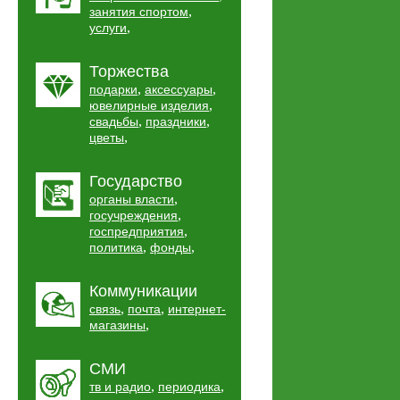
,
занятия спортом
,
услуги
Торжества
,
,
подарки
аксессуары
,
ювелирные изделия
,
,
свадьбы
праздники
,
цветы
Государство
,
органы власти
,
госучреждения
,
госпредприятия
,
,
политика
фонды
Коммуникации
,
,
связь
почта
интернет-
,
магазины
СМИ
,
,
тв и радио
периодика