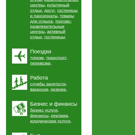
,
центры
культурный
,
,
отдых
досуг
гостиницы
,
и пансионаты
товары
,
для отдыха
торгово-
развлекательные
,
центры
активный
,
,
отдых
гостиницы
Поездки
,
,
туризм
транспорт
,
перевозки
Работа
,
службы занятости
,
,
вакансии
резюме
Бизнес и финансы
,
бизнес услуги
,
,
финансы
реклама
,
юридические услуги