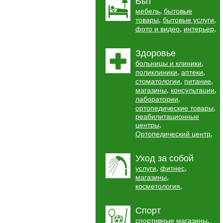
Быт
,
мебель
бытовые
,
,
товары
бытовые услуги
,
,
фото и видео
интерьер
Здоровье
,
больницы и клиники
,
,
поликлиники
аптеки
,
,
стоматологии
питание
,
,
магазины
консультации
,
лаборатории
,
ортопедические товары
реабилитационные
,
центры
,
Ортопедический центр
Уход за собой
,
,
услуги
фитнес
,
магазины
,
косметология
Спорт
,
спортивные магазины