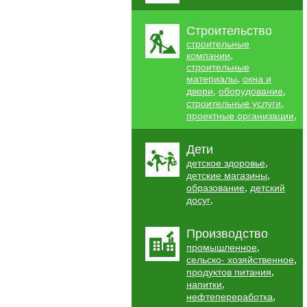
Строительство
строительные
,
компании
строительные
,
материалы
окна и
,
,
двери
оборудование
,
строительные услуги
,
проектные организации
Дети
,
детское здоровье
,
детские магазины
,
образование
детский
,
досуг
Производство
,
промышленное
,
сельско- хозяйственное
,
продуктов питания
,
напитки
,
нефтепереработка