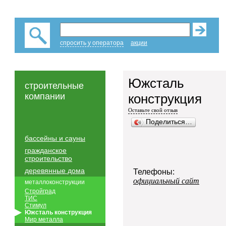
спросить у оператора
акции
Южсталь
строительные
компании
конструкция
Оставьте свой отзыв
Поделиться…
бассейны и сауны
гражданское
строительство
деревянные дома
Телефоны:
официальный сайт
металлоконструкции
Стройград
ТИС
Стимул
Южсталь конструкция
Мир металла