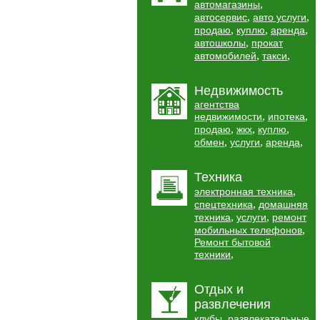
,
автомагазины
,
,
автосервис
авто услуги
,
,
,
продаю
куплю
аренда
,
автошколы
прокат
,
,
автомобилей
такси
Недвижимость
агентства
,
,
недвижимости
ипотека
,
,
,
продаю
жкх
куплю
,
,
,
обмен
услуги
аренда
Техника
,
электронная техника
,
спецтехника
домашняя
,
,
техника
услуги
ремонт
,
мобильных телефонов
Ремонт бытовой
,
техники
Отдых и
развлечения
,
клубы
развлекательные