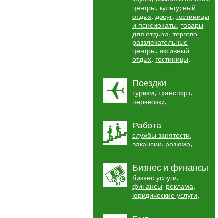
,
центры
культурный
,
,
отдых
досуг
гостиницы
,
и пансионаты
товары
,
для отдыха
торгово-
развлекательные
,
центры
активный
,
,
отдых
гостиницы
Поездки
,
,
туризм
транспорт
,
перевозки
Работа
,
службы занятости
,
,
вакансии
резюме
Бизнес и финансы
,
бизнес услуги
,
,
финансы
реклама
,
юридические услуги