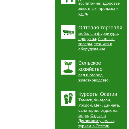
,
воспитание
здоровье
,
животных
продажа и
,
уход
Оптовая торговля
,
мебель и фурнитура
,
продукты
бытовые
,
товары
техника и
,
оборудование
Сельское
хозяйство
,
сад и огород
,
животноводство
Курорты Осетии
,
,
Тамиск
Фиагдон
,
,
,
Урсдон
Цей
Дзинага
,
санатории
отдых на
,
море
Отдых в
,
Дигорском ущелье
,
туризм в Осетии