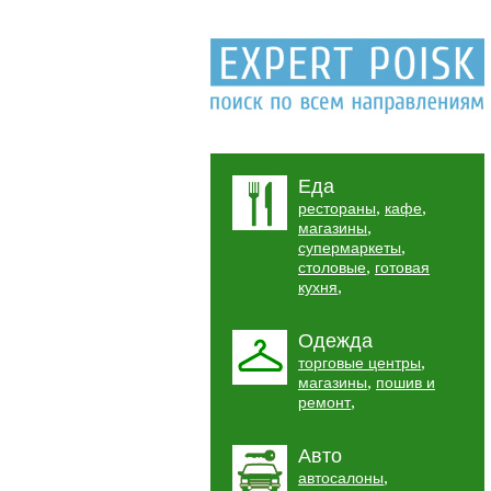
Еда
,
,
рестораны
кафе
,
магазины
,
супермаркеты
,
столовые
готовая
,
кухня
Одежда
,
торговые центры
,
магазины
пошив и
,
ремонт
Авто
,
автосалоны