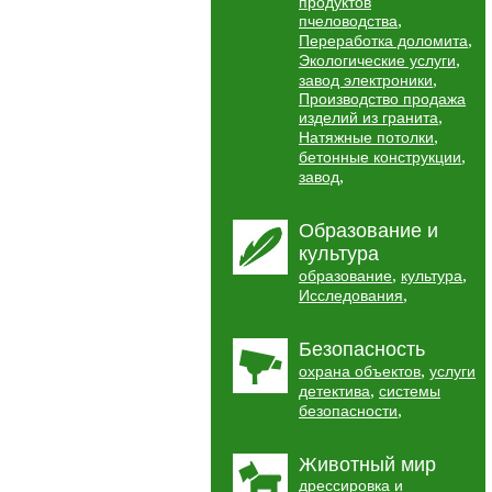
продуктов
,
пчеловодства
,
Переработка доломита
,
Экологические услуги
,
завод электроники
Производство продажа
,
изделий из гранита
,
Натяжные потолки
,
бетонные конструкции
,
завод
Образование и
культура
,
,
образование
культура
,
Исследования
Безопасность
,
охрана объектов
услуги
,
детектива
системы
,
безопасности
Животный мир
дрессировка и