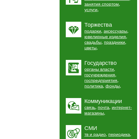
,
занятия спортом
,
услуги
Торжества
,
,
подарки
аксессуары
,
ювелирные изделия
,
,
свадьбы
праздники
,
цветы
Государство
,
органы власти
,
госучреждения
,
госпредприятия
,
,
политика
фонды
Коммуникации
,
,
связь
почта
интернет-
,
магазины
СМИ
,
,
тв и радио
периодика