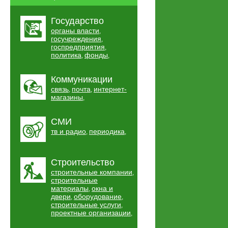
Государство
органы власти
,
госучреждения
,
госпредприятия
,
политика
фонды
,
,
Коммуникации
связь
почта
интернет-
,
,
магазины
,
СМИ
тв и радио
периодика
,
,
Строительство
строительные компании
,
строительные
материалы
окна и
,
двери
оборудование
,
,
строительные услуги
,
проектные организации
,