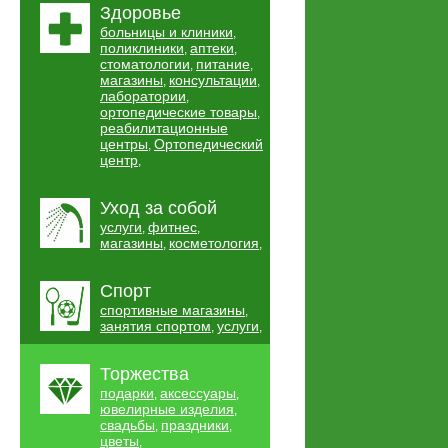
Здоровье
больницы и клиники
,
поликлиники
аптеки
,
,
стоматологии
питание
,
,
магазины
консультации
,
,
лаборатории
,
ортопедические товары
,
реабилитационные
центры
Ортопедический
,
центр
,
Уход за собой
услуги
фитнес
,
,
магазины
косметология
,
,
Спорт
спортивные магазины
,
занятия спортом
услуги
,
,
Торжества
подарки
аксессуары
,
,
ювелирные изделия
,
свадьбы
праздники
,
,
цветы
,