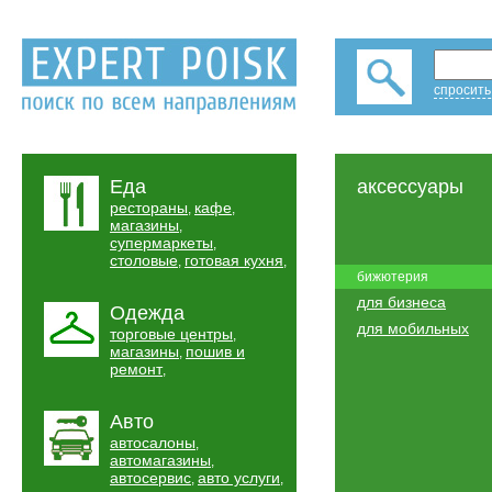
спросить
Еда
аксессуары
рестораны
кафе
,
,
магазины
,
супермаркеты
,
столовые
готовая кухня
,
,
бижютерия
для бизнеса
Одежда
для мобильных
торговые центры
,
магазины
пошив и
,
ремонт
,
Авто
автосалоны
,
автомагазины
,
автосервис
авто услуги
,
,