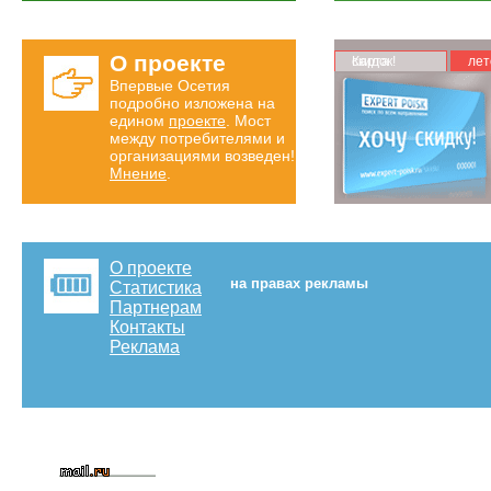
О проекте
Карта скидок!
лет
Впервые Осетия
подробно изложена на
едином
проекте
. Мост
между потребителями и
организациями возведен!
Мнение
.
О проекте
на правах рекламы
Статистика
Партнерам
Контакты
Реклама