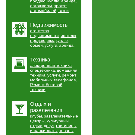
продаю
куплю
аренда
,
,
,
автошколы
прокат
,
автомобилей
такси
,
,
Недвижимость
агентства
недвижимости
ипотека
,
,
продаю
жкх
куплю
,
,
,
обмен
услуги
аренда
,
,
,
Техника
электронная техника
,
спецтехника
домашняя
,
техника
услуги
ремонт
,
,
мобильных телефонов
,
Ремонт бытовой
техники
,
Отдых и
развлечения
клубы
развлекательные
,
центры
культурный
,
отдых
досуг
гостиницы
,
,
и пансионаты
товары
,