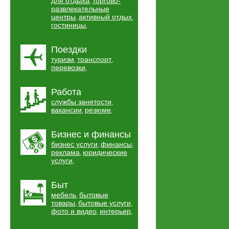
для отдыха
торгово-
,
развлекательные
центры
активный отдых
,
,
гостиницы
,
Поездки
туризм
транспорт
,
,
перевозки
,
Работа
службы занятости
,
вакансии
резюме
,
,
Бизнес и финансы
бизнес услуги
финансы
,
,
реклама
юридические
,
услуги
,
Быт
мебель
бытовые
,
товары
бытовые услуги
,
,
фото и видео
интерьер
,
,