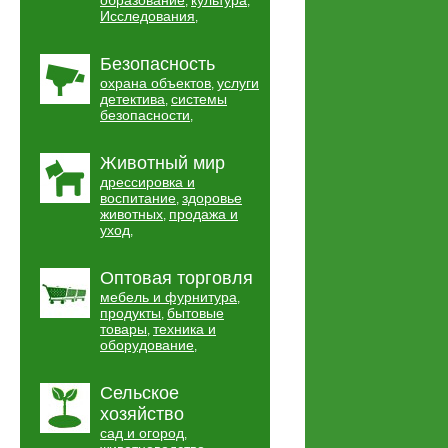
образование
культура
,
,
Исследования
,
Безопасность
охрана объектов
услуги
,
детектива
системы
,
безопасности
,
Животный мир
дрессировка и
воспитание
здоровье
,
животных
продажа и
,
уход
,
Оптовая торговля
мебель и фурнитура
,
продукты
бытовые
,
товары
техника и
,
оборудование
,
Сельское
хозяйство
сад и огород
,