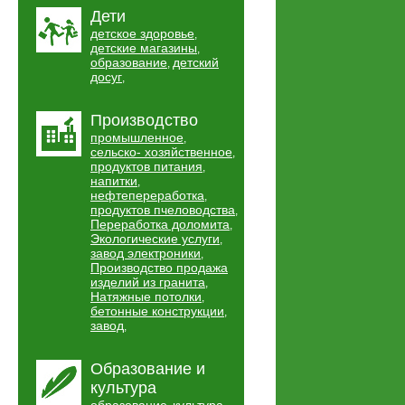
Дети
детское здоровье
,
детские магазины
,
образование
детский
,
досуг
,
Производство
промышленное
,
сельско- хозяйственное
,
продуктов питания
,
напитки
,
нефтепереработка
,
продуктов пчеловодства
,
Переработка доломита
,
Экологические услуги
,
завод электроники
,
Производство продажа
изделий из гранита
,
Натяжные потолки
,
бетонные конструкции
,
завод
,
Образование и
культура