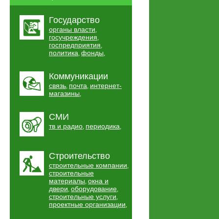
Государство
органы власти
,
госучреждения
,
госпредприятия
,
политика
фонды
,
,
Коммуникации
связь
почта
интернет-
,
,
магазины
,
СМИ
тв и радио
периодика
,
,
Строительство
строительные компании
,
строительные
материалы
окна и
,
двери
оборудование
,
,
строительные услуги
,
проектные организации
,