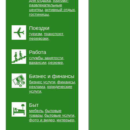
для отдыха
торгово-
,
развлекательные
центры
активный отдых
,
,
гостиницы
,
Поездки
туризм
транспорт
,
,
перевозки
,
Работа
службы занятости
,
вакансии
резюме
,
,
Бизнес и финансы
бизнес услуги
финансы
,
,
реклама
юридические
,
услуги
,
Быт
мебель
бытовые
,
товары
бытовые услуги
,
,
фото и видео
интерьер
,
,