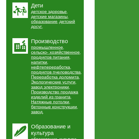
Дети
детское здоровье
,
детские магазины
,
образование
детский
,
досуг
,
Производство
промышленное
,
сельско- хозяйственное
,
продуктов питания
,
напитки
,
нефтепереработка
,
продуктов пчеловодства
,
Переработка доломита
,
Экологические услуги
,
завод электроники
,
Производство продажа
изделий из гранита
,
Натяжные потолки
,
бетонные конструкции
,
завод
,
Образование и
культура