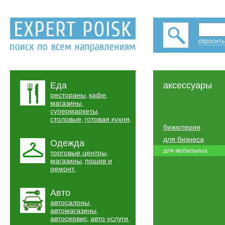
спросить
Еда
аксессуары
рестораны
кафе
,
,
магазины
,
супермаркеты
,
столовые
готовая кухня
,
,
бижютерия
для бизнеса
Одежда
для мобильных
торговые центры
,
магазины
пошив и
,
ремонт
,
Авто
автосалоны
,
автомагазины
,
автосервис
авто услуги
,
,