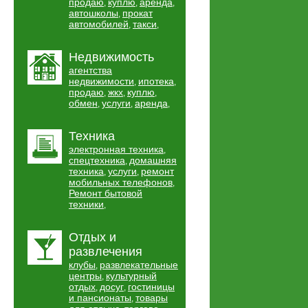
продаю
куплю
аренда
,
,
,
автошколы
прокат
,
автомобилей
такси
,
,
Недвижимость
агентства
недвижимости
ипотека
,
,
продаю
жкх
куплю
,
,
,
обмен
услуги
аренда
,
,
,
Техника
электронная техника
,
спецтехника
домашняя
,
техника
услуги
ремонт
,
,
мобильных телефонов
,
Ремонт бытовой
техники
,
Отдых и
развлечения
клубы
развлекательные
,
центры
культурный
,
отдых
досуг
гостиницы
,
,
и пансионаты
товары
,