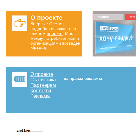
О проекте
Карта скидок!
лет
Впервые Осетия
подробно изложена на
едином
проекте
. Мост
между потребителями и
организациями возведен!
Мнение
.
О проекте
на правах рекламы
Статистика
Партнерам
Контакты
Реклама