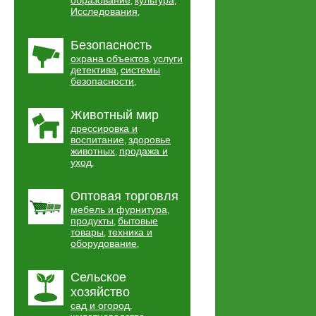
образование
культура
,
,
Исследования
,
Безопасность
охрана объектов
услуги
,
детектива
системы
,
безопасности
,
Животный мир
дрессировка и
воспитание
здоровье
,
животных
продажа и
,
уход
,
Оптовая торговля
мебель и фурнитура
,
продукты
бытовые
,
товары
техника и
,
оборудование
,
Сельское
хозяйство
сад и огород
,