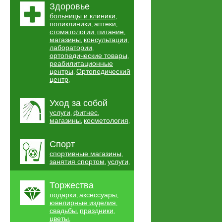
Здоровье
больницы и клиники
,
поликлиники
аптеки
,
,
стоматологии
питание
,
,
магазины
консультации
,
,
лаборатории
,
ортопедические товары
,
реабилитационные
центры
Ортопедический
,
центр
,
Уход за собой
услуги
фитнес
,
,
магазины
косметология
,
,
Спорт
спортивные магазины
,
занятия спортом
услуги
,
,
Торжества
подарки
аксессуары
,
,
ювелирные изделия
,
свадьбы
праздники
,
,
цветы
,