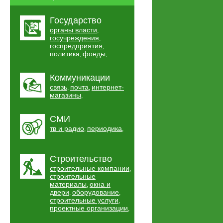
Государство
органы власти
,
госучреждения
,
госпредприятия
,
политика
фонды
,
,
Коммуникации
связь
почта
интернет-
,
,
магазины
,
СМИ
тв и радио
периодика
,
,
Строительство
строительные компании
,
строительные
материалы
окна и
,
двери
оборудование
,
,
строительные услуги
,
проектные организации
,