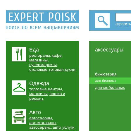
спросить
Еда
аксессуары
рестораны
кафе
,
,
магазины
,
супермаркеты
,
столовые
готовая кухня
,
,
бижютерия
для бизнеса
Одежда
для мобильных
торговые центры
,
магазины
пошив и
,
ремонт
,
Авто
автосалоны
,
автомагазины
,
автосервис
авто услуги
,
,