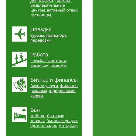
для отдыха
торгово-
,
развлекательные
центры
активный отдых
,
,
гостиницы
,
Поездки
туризм
транспорт
,
,
перевозки
,
Работа
службы занятости
,
вакансии
резюме
,
,
Бизнес и финансы
бизнес услуги
финансы
,
,
реклама
юридические
,
услуги
,
Быт
мебель
бытовые
,
товары
бытовые услуги
,
,
фото и видео
интерьер
,
,