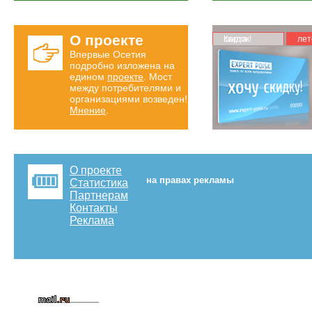
О проекте
Карта скидок!
лет
Впервые Осетия
подробно изложена на
едином
проекте
. Мост
между потребителями и
организациями возведен!
Мнение
.
О проекте
на правах рекламы
Статистика
Партнерам
Контакты
Реклама