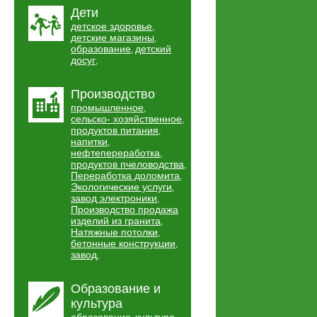
Дети
детское здоровье
,
детские магазины
,
образование
детский
,
досуг
,
Производство
промышленное
,
сельско- хозяйственное
,
продуктов питания
,
напитки
,
нефтепереработка
,
продуктов пчеловодства
,
Переработка доломита
,
Экологические услуги
,
завод электроники
,
Производство продажа
изделий из гранита
,
Натяжные потолки
,
бетонные конструкции
,
завод
,
Образование и
культура