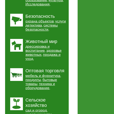
образование
культура
,
,
Исследования
,
Безопасность
охрана объектов
услуги
,
детектива
системы
,
безопасности
,
Животный мир
дрессировка и
воспитание
здоровье
,
животных
продажа и
,
уход
,
Оптовая торговля
мебель и фурнитура
,
продукты
бытовые
,
товары
техника и
,
оборудование
,
Сельское
хозяйство
сад и огород
,