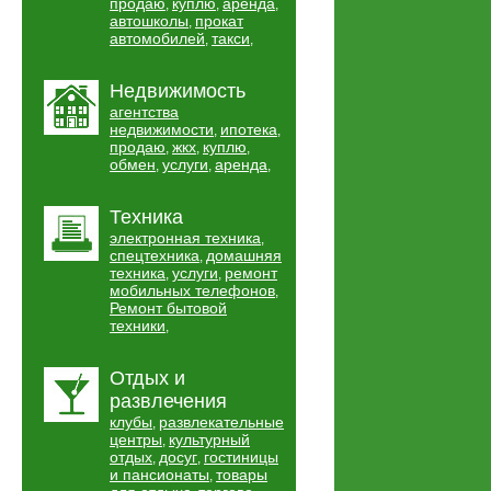
продаю
куплю
аренда
,
,
,
автошколы
прокат
,
автомобилей
такси
,
,
Недвижимость
агентства
недвижимости
ипотека
,
,
продаю
жкх
куплю
,
,
,
обмен
услуги
аренда
,
,
,
Техника
электронная техника
,
спецтехника
домашняя
,
техника
услуги
ремонт
,
,
мобильных телефонов
,
Ремонт бытовой
техники
,
Отдых и
развлечения
клубы
развлекательные
,
центры
культурный
,
отдых
досуг
гостиницы
,
,
и пансионаты
товары
,