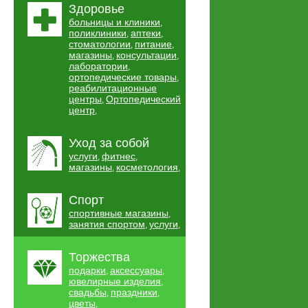
Здоровье
больницы и клиники
,
поликлиники
аптеки
,
,
стоматологии
питание
,
,
магазины
консультации
,
,
лаборатории
,
ортопедические товары
,
реабилитационные
центры
Ортопедический
,
центр
,
Уход за собой
услуги
фитнес
,
,
магазины
косметология
,
,
Спорт
спортивные магазины
,
занятия спортом
услуги
,
,
Торжества
подарки
аксессуары
,
,
ювелирные изделия
,
свадьбы
праздники
,
,
цветы
,