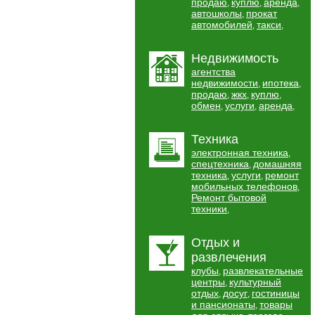
продаю
куплю
аренда
,
,
,
автошколы
прокат
,
автомобилей
такси
,
,
Недвижимость
агентства
недвижимости
ипотека
,
,
продаю
жкх
куплю
,
,
,
обмен
услуги
аренда
,
,
,
Техника
электронная техника
,
спецтехника
домашняя
,
техника
услуги
ремонт
,
,
мобильных телефонов
,
Ремонт бытовой
техники
,
Отдых и
развлечения
клубы
развлекательные
,
центры
культурный
,
отдых
досуг
гостиницы
,
,
и пансионаты
товары
,