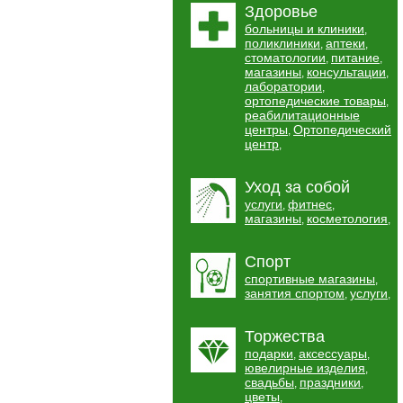
Здоровье
больницы и клиники
,
поликлиники
аптеки
,
,
стоматологии
питание
,
,
магазины
консультации
,
,
лаборатории
,
ортопедические товары
,
реабилитационные
центры
Ортопедический
,
центр
,
Уход за собой
услуги
фитнес
,
,
магазины
косметология
,
,
Спорт
спортивные магазины
,
занятия спортом
услуги
,
,
Торжества
подарки
аксессуары
,
,
ювелирные изделия
,
свадьбы
праздники
,
,
цветы
,