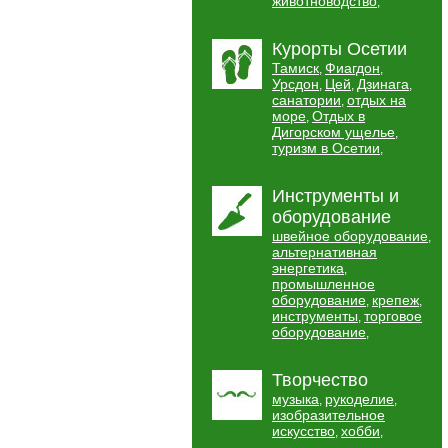
животноводство
,
Курорты Осетии
Тамиск
Фиагдон
,
,
Урсдон
Цей
Дзинага
,
,
,
санатории
отдых на
,
море
Отдых в
,
Дигорском ущелье
,
туризм в Осетии
,
Инструменты и
оборудование
швейное оборудование
,
альтернативная
энергетика
,
промышленное
оборудование
крепеж
,
,
инструменты
торговое
,
оборудование
,
Творчество
музыка
рукоделие
,
,
изобразительное
искусство
хобби
,
,