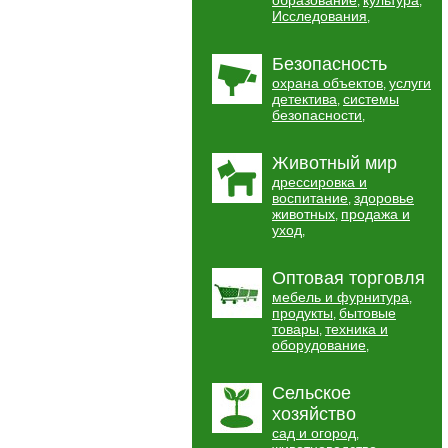
образование
культура
,
,
Исследования
,
Безопасность
охрана объектов
услуги
,
детектива
системы
,
безопасности
,
Животный мир
дрессировка и
воспитание
здоровье
,
животных
продажа и
,
уход
,
Оптовая торговля
мебель и фурнитура
,
продукты
бытовые
,
товары
техника и
,
оборудование
,
Сельское
хозяйство
сад и огород
,