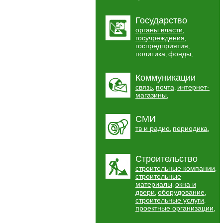
Государство
органы власти
,
госучреждения
,
госпредприятия
,
политика
фонды
,
,
Коммуникации
связь
почта
интернет-
,
,
магазины
,
СМИ
тв и радио
периодика
,
,
Строительство
строительные компании
,
строительные
материалы
окна и
,
двери
оборудование
,
,
строительные услуги
,
проектные организации
,