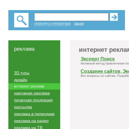
спросить у оператора
акции
реклама
интернет рекла
Эксперт Поиск
Активный метод привлечения по
Создание сайтов, Эк
3D туры
Все вопросы по сайтам. Разрабо
дизайн
интернет реклама
наружная реклама
печатная продукция
рассылка
реклама в переодике
реклама на радио
реклама на ТВ