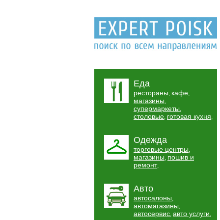
Еда
рестораны
кафе
,
,
магазины
,
супермаркеты
,
столовые
готовая кухня
,
,
Одежда
торговые центры
,
магазины
пошив и
,
ремонт
,
Авто
автосалоны
,
автомагазины
,
автосервис
авто услуги
,
,