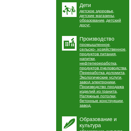
Дети
детское здоровье
,
детские магазины
,
образование
детский
,
досуг
,
Производство
промышленное
,
сельско- хозяйственное
,
продуктов питания
,
напитки
,
нефтепереработка
,
продуктов пчеловодства
,
Переработка доломита
,
Экологические услуги
,
завод электроники
,
Производство продажа
изделий из гранита
,
Натяжные потолки
,
бетонные конструкции
,
завод
,
Образование и
культура