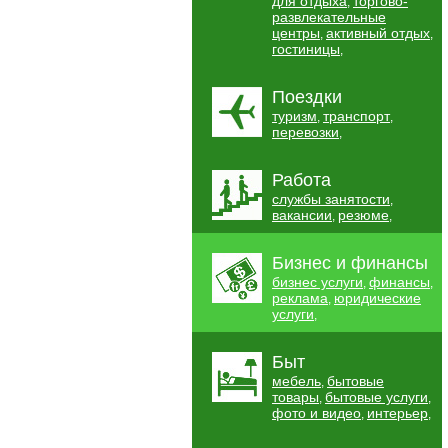
для отдыха
торгово-
,
развлекательные
центры
активный отдых
,
,
гостиницы
,
Поездки
туризм
транспорт
,
,
перевозки
,
Работа
службы занятости
,
вакансии
резюме
,
,
Бизнес и финансы
бизнес услуги
финансы
,
,
реклама
юридические
,
услуги
,
Быт
мебель
бытовые
,
товары
бытовые услуги
,
,
фото и видео
интерьер
,
,