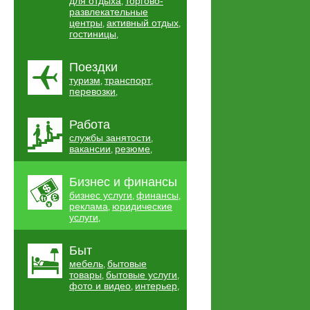
для отдыха
торгово-
,
развлекательные
центры
активный отдых
,
,
гостиницы
,
Поездки
туризм
транспорт
,
,
перевозки
,
Работа
службы занятости
,
вакансии
резюме
,
,
Бизнес и финансы
бизнес услуги
финансы
,
,
реклама
юридические
,
услуги
,
Быт
мебель
бытовые
,
товары
бытовые услуги
,
,
фото и видео
интерьер
,
,