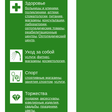
Здоровье
больницы и клиники
,
поликлиники
аптеки
,
,
стоматологии
питание
,
,
магазины
консультации
,
,
лаборатории
,
ортопедические товары
,
реабилитационные
центры
Ортопедический
,
центр
,
Уход за собой
услуги
фитнес
,
,
магазины
косметология
,
,
Спорт
спортивные магазины
,
занятия спортом
услуги
,
,
Торжества
подарки
аксессуары
,
,
ювелирные изделия
,
свадьбы
праздники
,
,
цветы
,