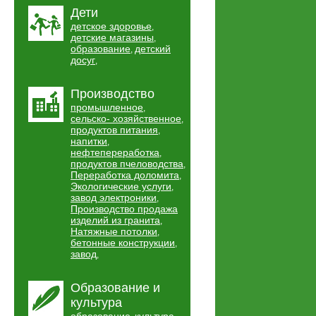
Дети
детское здоровье
,
детские магазины
,
образование
детский
,
досуг
,
Производство
промышленное
,
сельско- хозяйственное
,
продуктов питания
,
напитки
,
нефтепереработка
,
продуктов пчеловодства
,
Переработка доломита
,
Экологические услуги
,
завод электроники
,
Производство продажа
изделий из гранита
,
Натяжные потолки
,
бетонные конструкции
,
завод
,
Образование и
культура