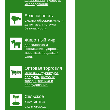
образование
культура
,
,
Исследования
,
Безопасность
охрана объектов
услуги
,
детектива
системы
,
безопасности
,
Животный мир
дрессировка и
воспитание
здоровье
,
животных
продажа и
,
уход
,
Оптовая торговля
мебель и фурнитура
,
продукты
бытовые
,
товары
техника и
,
оборудование
,
Сельское
хозяйство
сад и огород
,