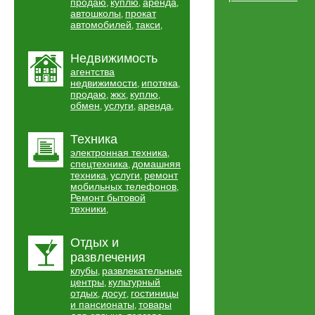
продаю
куплю
аренда
,
,
,
автошколы
прокат
,
автомобилей
такси
,
,
Недвижимость
агентства
недвижимости
ипотека
,
,
продаю
жкх
куплю
,
,
,
обмен
услуги
аренда
,
,
,
Техника
электронная техника
,
спецтехника
домашняя
,
техника
услуги
ремонт
,
,
мобильных телефонов
,
Ремонт бытовой
техники
,
Отдых и
развлечения
клубы
развлекательные
,
центры
культурный
,
отдых
досуг
гостиницы
,
,
и пансионаты
товары
,