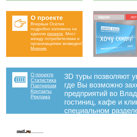
О проекте
Карта скидок!
лет
Впервые Осетия
подробно изложена на
едином
проекте
. Мост
между потребителями и
организациями возведен!
Мнение
.
О проекте
3D туры позволяют у
Статистика
где Вы возможно зах
Партнерам
Контакты
предприятий во Влад
Реклама
гостиниц, кафе и кл
специальном разделе
туры. Для того, что
заведения нашего го
вставая с кресла.