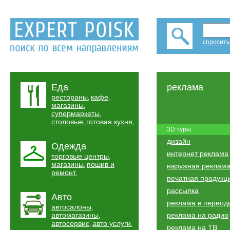
спросить
Еда
реклама
рестораны
кафе
,
,
магазины
,
супермаркеты
,
столовые
готовая кухня
,
,
3D туры
дизайн
Одежда
интернет реклама
торговые центры
,
магазины
пошив и
,
наружная реклам
ремонт
,
печатная продукц
рассылка
Авто
реклама в переод
автосалоны
,
автомагазины
реклама на радио
,
автосервис
авто услуги
,
,
реклама на ТВ