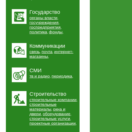
Государство
органы власти
,
госучреждения
,
госпредприятия
,
политика
фонды
,
,
Коммуникации
связь
почта
интернет-
,
,
магазины
,
СМИ
тв и радио
периодика
,
,
Строительство
строительные компании
,
строительные
материалы
окна и
,
двери
оборудование
,
,
строительные услуги
,
проектные организации
,