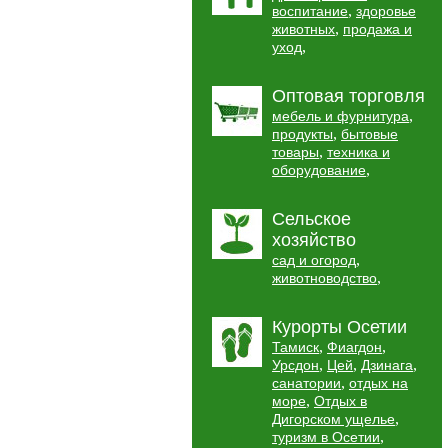
,
воспитание
здоровье
,
животных
продажа и
,
уход
Оптовая торговля
,
мебель и фурнитура
,
продукты
бытовые
,
товары
техника и
,
оборудование
Сельское
хозяйство
,
сад и огород
,
животноводство
Курорты Осетии
,
,
Тамиск
Фиагдон
,
,
,
Урсдон
Цей
Дзинага
,
санатории
отдых на
,
море
Отдых в
,
Дигорском ущелье
,
туризм в Осетии