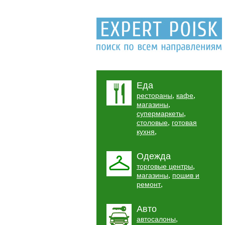
Еда
,
,
рестораны
кафе
,
магазины
,
супермаркеты
,
столовые
готовая
,
кухня
Одежда
,
торговые центры
,
магазины
пошив и
,
ремонт
Авто
,
автосалоны