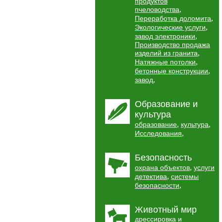
продуктов
,
пчеловодства
,
Переработка доломита
,
Экологические услуги
,
завод электроники
Производство продажа
,
изделий из гранита
,
Натяжные потолки
,
бетонные конструкции
,
завод
Образование и
культура
,
,
образование
культура
,
Исследования
Безопасность
,
охрана объектов
услуги
,
детектива
системы
,
безопасности
Животный мир
дрессировка и