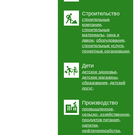
Строительство
строительные
,
компании
строительные
,
материалы
окна и
,
,
двери
оборудование
,
строительные услуги
,
проектные организации
Дети
,
детское здоровье
,
детские магазины
,
образование
детский
,
досуг
Производство
,
промышленное
,
сельско- хозяйственное
,
продуктов питания
,
напитки
,
нефтепереработка