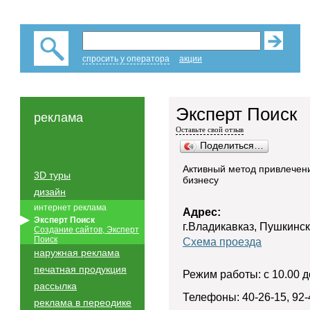
спросить у оператора
акции
Эксперт Поиск
реклама
Оставьте свой отзыв
Поделиться…
Активный метод привлечен
3D туры
бизнесу
дизайн
интернет реклама
Адрес:
Эксперт Поиск
г.Владикавказ, Пушкинск
Создание сайтов, Эксперт
Поиск
Схема проезда
наружная реклама
печатная продукция
Режим работы: с 10.00 д
рассылка
Телефоны: 40-26-15, 92-
реклама в переодике