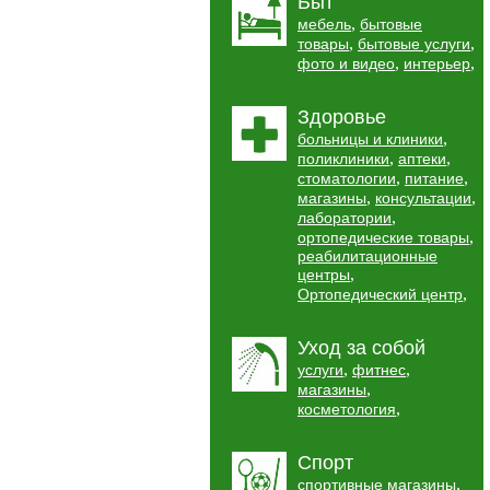
Быт
,
мебель
бытовые
,
,
товары
бытовые услуги
,
,
фото и видео
интерьер
Здоровье
,
больницы и клиники
,
,
поликлиники
аптеки
,
,
стоматологии
питание
,
,
магазины
консультации
,
лаборатории
,
ортопедические товары
реабилитационные
,
центры
,
Ортопедический центр
Уход за собой
,
,
услуги
фитнес
,
магазины
,
косметология
Спорт
,
спортивные магазины