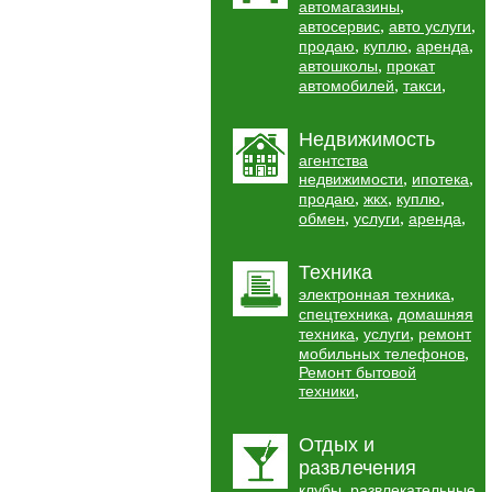
,
автомагазины
,
,
автосервис
авто услуги
,
,
,
продаю
куплю
аренда
,
автошколы
прокат
,
,
автомобилей
такси
Недвижимость
агентства
,
,
недвижимости
ипотека
,
,
,
продаю
жкх
куплю
,
,
,
обмен
услуги
аренда
Техника
,
электронная техника
,
спецтехника
домашняя
,
,
техника
услуги
ремонт
,
мобильных телефонов
Ремонт бытовой
,
техники
Отдых и
развлечения
,
клубы
развлекательные