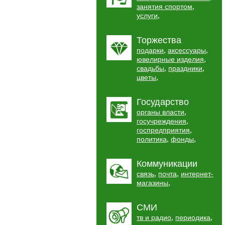
,
занятия спортом
,
услуги
Торжества
,
,
подарки
аксессуары
,
ювелирные изделия
,
,
свадьбы
праздники
,
цветы
Государство
,
органы власти
,
госучреждения
,
госпредприятия
,
,
политика
фонды
Коммуникации
,
,
связь
почта
интернет-
,
магазины
СМИ
,
,
тв и радио
периодика