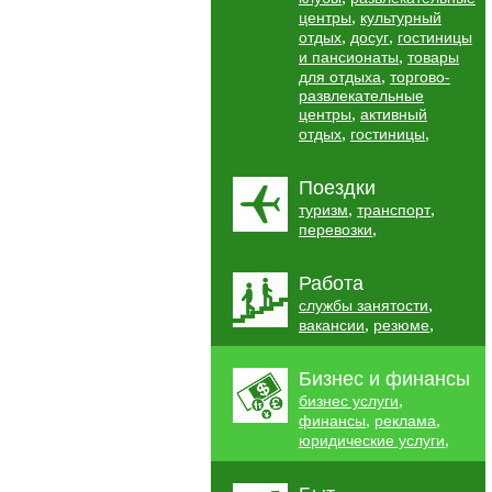
,
центры
культурный
,
,
отдых
досуг
гостиницы
,
и пансионаты
товары
,
для отдыха
торгово-
развлекательные
,
центры
активный
,
,
отдых
гостиницы
Поездки
,
,
туризм
транспорт
,
перевозки
Работа
,
службы занятости
,
,
вакансии
резюме
Бизнес и финансы
,
бизнес услуги
,
,
финансы
реклама
,
юридические услуги