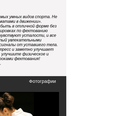
амых умных видов спорта. Не
матами в движении».
быть в отличной форме без
нировках по фехтованию
чувствуют усталости, и все
ятый увлекательными
сигналы от уставшего тела.
тресс и заметно улучшает
о улучшите физическое и
уроками фехтования!
.
Фотографии