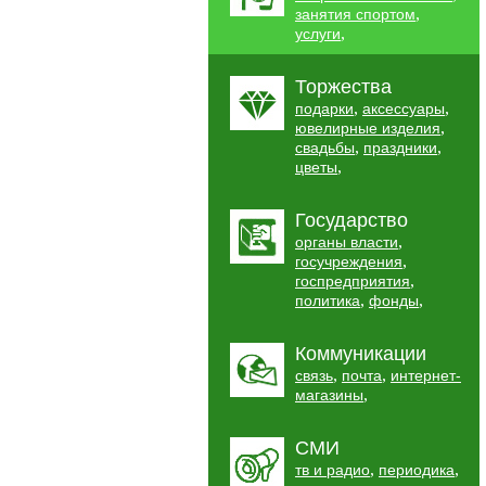
,
занятия спортом
,
услуги
Торжества
,
,
подарки
аксессуары
,
ювелирные изделия
,
,
свадьбы
праздники
,
цветы
Государство
,
органы власти
,
госучреждения
,
госпредприятия
,
,
политика
фонды
Коммуникации
,
,
связь
почта
интернет-
,
магазины
СМИ
,
,
тв и радио
периодика