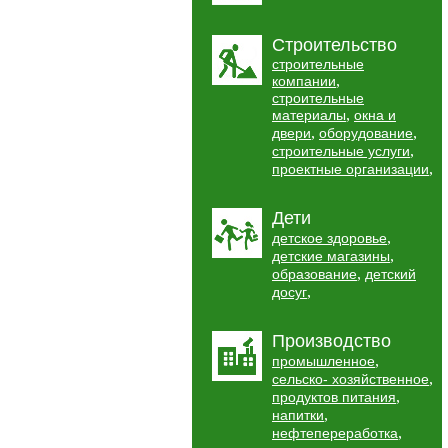
Строительство
строительные
,
компании
строительные
,
материалы
окна и
,
,
двери
оборудование
,
строительные услуги
,
проектные организации
Дети
,
детское здоровье
,
детские магазины
,
образование
детский
,
досуг
Производство
,
промышленное
,
сельско- хозяйственное
,
продуктов питания
,
напитки
,
нефтепереработка