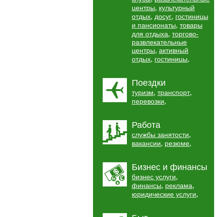
,
центры
культурный
,
,
отдых
досуг
гостиницы
,
и пансионаты
товары
,
для отдыха
торгово-
развлекательные
,
центры
активный
,
,
отдых
гостиницы
Поездки
,
,
туризм
транспорт
,
перевозки
Работа
,
службы занятости
,
,
вакансии
резюме
Бизнес и финансы
,
бизнес услуги
,
,
финансы
реклама
,
юридические услуги