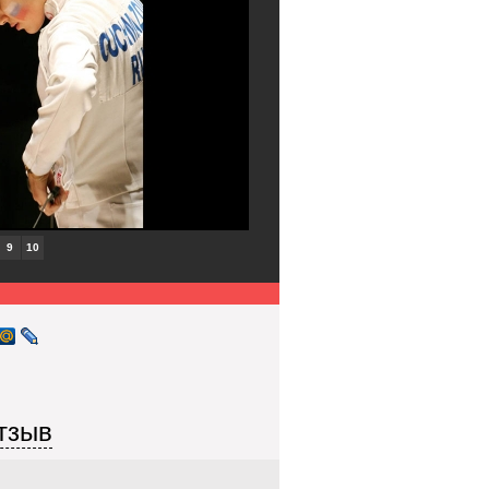
9
10
тзыв