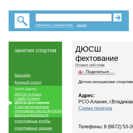
спросить у оператора
акции
ДЮСШ
занятия спортом
фехтование
Оставьте свой отзыв
Поделиться…
бассейн
Детско-юношеская спортив
Конный спорт
спорт школы
ДЮСШ по Боксу
Адрес:
Самбо-Алания
РСО-Алания, г.Владикав
ДЮСШ фехтование
Спартак юношеская
Схема проезда
спортивная школа футбола
Школа единоборств
спортивные клубы
Телефоны: 8 (8672) 53-2
спортивные секции