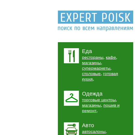
Еда
,
,
рестораны
кафе
,
магазины
,
супермаркеты
,
столовые
готовая
,
кухня
Одежда
,
торговые центры
,
магазины
пошив и
,
ремонт
Авто
,
автосалоны