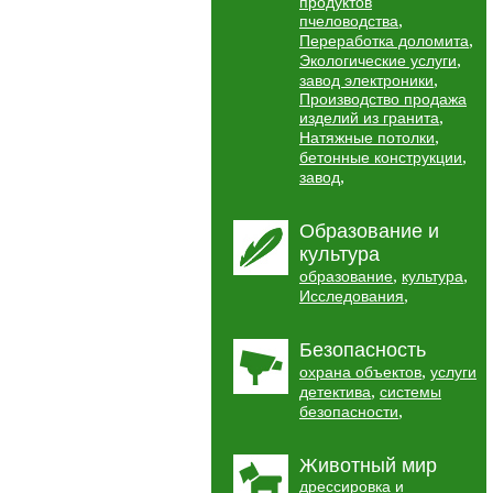
продуктов
,
пчеловодства
,
Переработка доломита
,
Экологические услуги
,
завод электроники
Производство продажа
,
изделий из гранита
,
Натяжные потолки
,
бетонные конструкции
,
завод
Образование и
культура
,
,
образование
культура
,
Исследования
Безопасность
,
охрана объектов
услуги
,
детектива
системы
,
безопасности
Животный мир
дрессировка и