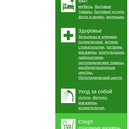
Быт
,
мебель
бытовые
,
,
товары
бытовые услуги
,
,
фото и видео
интерьер
Здоровье
,
больницы и клиники
,
,
поликлиники
аптеки
,
,
стоматологии
питание
,
,
магазины
консультации
,
лаборатории
,
ортопедические товары
реабилитационные
,
центры
,
Ортопедический центр
Уход за собой
,
,
услуги
фитнес
,
магазины
,
косметология
Спорт
,
спортивные магазины