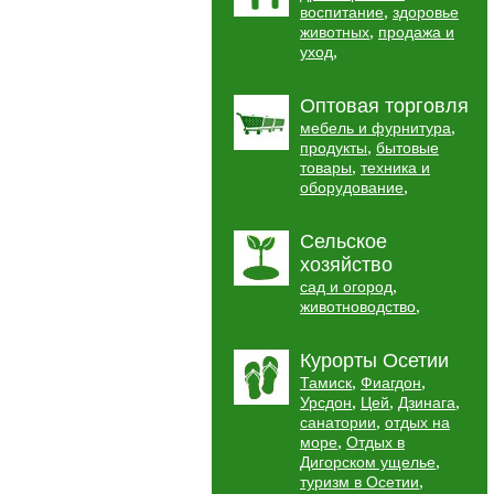
,
воспитание
здоровье
,
животных
продажа и
,
уход
Оптовая торговля
,
мебель и фурнитура
,
продукты
бытовые
,
товары
техника и
,
оборудование
Сельское
хозяйство
,
сад и огород
,
животноводство
Курорты Осетии
,
,
Тамиск
Фиагдон
,
,
,
Урсдон
Цей
Дзинага
,
санатории
отдых на
,
море
Отдых в
,
Дигорском ущелье
,
туризм в Осетии