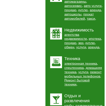
,
автомагазины
,
,
автосервис
авто услуги
,
,
,
продаю
куплю
аренда
,
автошколы
прокат
,
,
автомобилей
такси
Недвижимость
агентства
,
,
недвижимости
ипотека
,
,
,
продаю
жкх
куплю
,
,
,
обмен
услуги
аренда
Техника
,
электронная техника
,
спецтехника
домашняя
,
,
техника
услуги
ремонт
,
мобильных телефонов
Ремонт бытовой
,
техники
Отдых и
развлечения
,
клубы
развлекательные