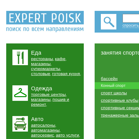
спросить
Еда
занятия спорт
рестораны
кафе
,
,
магазины
,
супермаркеты
,
столовые
готовая кухня
,
,
бассейн
Конный спорт
Одежда
спорт школы
торговые центры
,
магазины
пошив и
,
спортивные клубы
ремонт
,
спортивные секци
тренажерные зал
Авто
автосалоны
,
автомагазины
,
автосервис
авто услуги
,
,