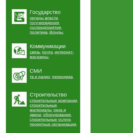
Государство
органы власти
,
госучреждения
,
госпредприятия
,
политика
фонды
,
,
Коммуникации
связь
почта
интернет-
,
,
магазины
,
СМИ
тв и радио
периодика
,
,
Строительство
строительные компании
,
строительные
материалы
окна и
,
двери
оборудование
,
,
строительные услуги
,
проектные организации
,