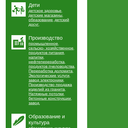
Дети
детское здоровье
,
детские магазины
,
образование
детский
,
досуг
,
Производство
промышленное
,
сельско- хозяйственное
,
продуктов питания
,
напитки
,
нефтепереработка
,
продуктов пчеловодства
,
Переработка доломита
,
Экологические услуги
,
завод электроники
,
Производство продажа
изделий из гранита
,
Натяжные потолки
,
бетонные конструкции
,
завод
,
Образование и
культура