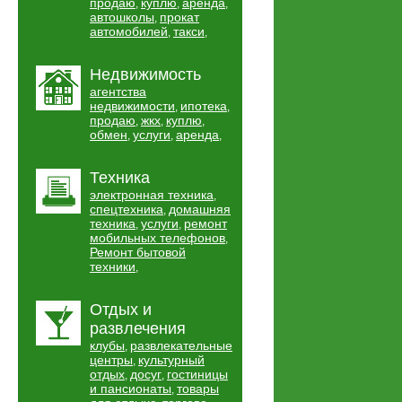
продаю
куплю
аренда
,
,
,
автошколы
прокат
,
автомобилей
такси
,
,
Недвижимость
агентства
недвижимости
ипотека
,
,
продаю
жкх
куплю
,
,
,
обмен
услуги
аренда
,
,
,
Техника
электронная техника
,
спецтехника
домашняя
,
техника
услуги
ремонт
,
,
мобильных телефонов
,
Ремонт бытовой
техники
,
Отдых и
развлечения
клубы
развлекательные
,
центры
культурный
,
отдых
досуг
гостиницы
,
,
и пансионаты
товары
,