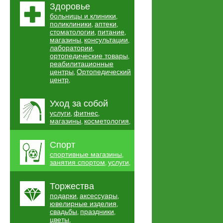
Здоровье
больницы и клиники
,
поликлиники
аптеки
,
,
стоматологии
питание
,
,
магазины
консультации
,
,
лаборатории
,
ортопедические товары
,
реабилитационные
центры
Ортопедический
,
центр
,
Уход за собой
услуги
фитнес
,
,
магазины
косметология
,
,
Спорт
спортивные магазины
,
занятия спортом
услуги
,
,
Торжества
подарки
аксессуары
,
,
ювелирные изделия
,
свадьбы
праздники
,
,
цветы
,