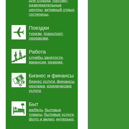
для отдыха
торгово-
,
развлекательные
центры
активный отдых
,
,
гостиницы
,
Поездки
туризм
транспорт
,
,
перевозки
,
Работа
службы занятости
,
вакансии
резюме
,
,
Бизнес и финансы
бизнес услуги
финансы
,
,
реклама
юридические
,
услуги
,
Быт
мебель
бытовые
,
товары
бытовые услуги
,
,
фото и видео
интерьер
,
,