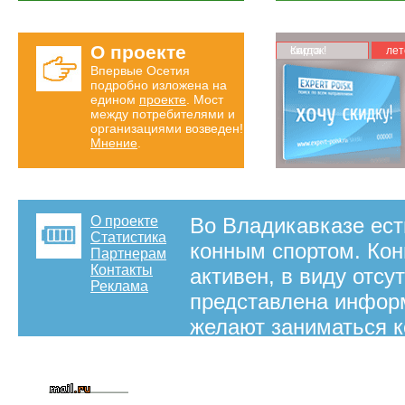
О проекте
Карта скидок!
лет
Впервые Осетия
подробно изложена на
едином
проекте
. Мост
между потребителями и
организациями возведен!
Мнение
.
О проекте
Во Владикавказе ес
Статистика
конным спортом. Кон
Партнерам
Контакты
активен, в виду отсу
Реклама
представлена инфор
желают заниматься 
на правах рекламы