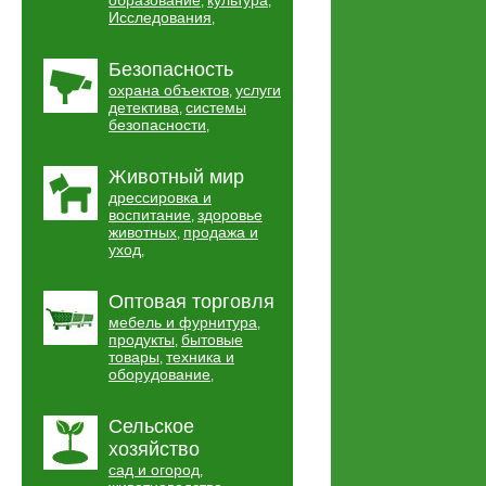
образование
культура
,
,
Исследования
,
Безопасность
охрана объектов
услуги
,
детектива
системы
,
безопасности
,
Животный мир
дрессировка и
воспитание
здоровье
,
животных
продажа и
,
уход
,
Оптовая торговля
мебель и фурнитура
,
продукты
бытовые
,
товары
техника и
,
оборудование
,
Сельское
хозяйство
сад и огород
,