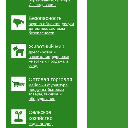
образование
культура
,
,
Исследования
,
Безопасность
охрана объектов
услуги
,
детектива
системы
,
безопасности
,
Животный мир
дрессировка и
воспитание
здоровье
,
животных
продажа и
,
уход
,
Оптовая торговля
мебель и фурнитура
,
продукты
бытовые
,
товары
техника и
,
оборудование
,
Сельское
хозяйство
сад и огород
,