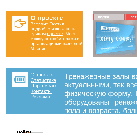
О проекте
Карта скидок!
лет
Впервые Осетия
подробно изложена на
едином
проекте
. Мост
между потребителями и
организациями возведен!
Мнение
.
О проекте
Тренажерные залы во
Статистика
актуальными, так вс
Партнерам
Контакты
физическую форму. 
Реклама
оборудованы тренаже
пола и возраста, бо
занимаются в тренаж
разделе представлен
Владикавказ.