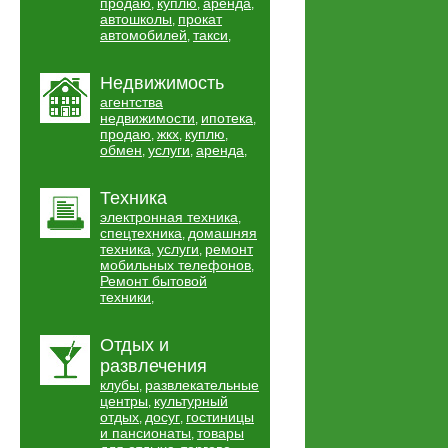
продаю
куплю
аренда
,
,
,
автошколы
прокат
,
автомобилей
такси
,
,
Недвижимость
агентства
недвижимости
ипотека
,
,
продаю
жкх
куплю
,
,
,
обмен
услуги
аренда
,
,
,
Техника
электронная техника
,
спецтехника
домашняя
,
техника
услуги
ремонт
,
,
мобильных телефонов
,
Ремонт бытовой
техники
,
Отдых и
развлечения
клубы
развлекательные
,
центры
культурный
,
отдых
досуг
гостиницы
,
,
и пансионаты
товары
,