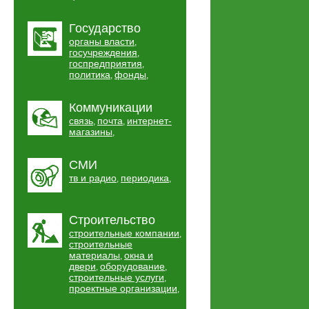
Государство
органы власти
,
госучреждения
,
госпредприятия
,
политика
фонды
,
,
Коммуникации
связь
почта
интернет-
,
,
магазины
,
СМИ
тв и радио
периодика
,
,
Строительство
строительные компании
,
строительные
материалы
окна и
,
двери
оборудование
,
,
строительные услуги
,
проектные организации
,