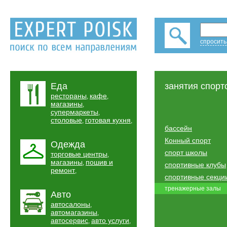
спросить
Еда
занятия спорт
рестораны
кафе
,
,
магазины
,
супермаркеты
,
столовые
готовая кухня
,
,
бассейн
Конный спорт
Одежда
спорт школы
торговые центры
,
магазины
пошив и
,
спортивные клубы
ремонт
,
спортивные секци
тренажерные залы
Авто
автосалоны
,
автомагазины
,
автосервис
авто услуги
,
,