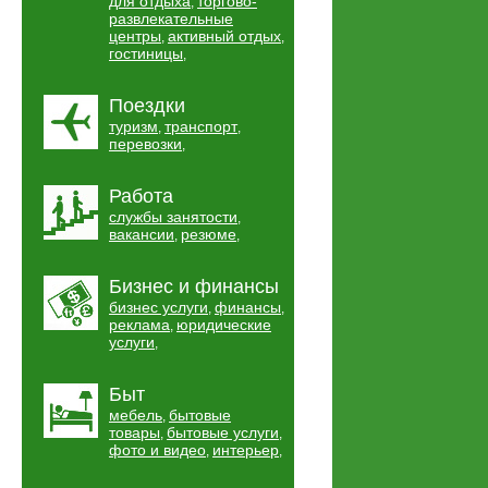
для отдыха
торгово-
,
развлекательные
центры
активный отдых
,
,
гостиницы
,
Поездки
туризм
транспорт
,
,
перевозки
,
Работа
службы занятости
,
вакансии
резюме
,
,
Бизнес и финансы
бизнес услуги
финансы
,
,
реклама
юридические
,
услуги
,
Быт
мебель
бытовые
,
товары
бытовые услуги
,
,
фото и видео
интерьер
,
,