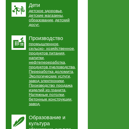
Дети
детское здоровье
,
детские магазины
,
образование
детский
,
досуг
,
Производство
промышленное
,
сельско- хозяйственное
,
продуктов питания
,
напитки
,
нефтепереработка
,
продуктов пчеловодства
,
Переработка доломита
,
Экологические услуги
,
завод электроники
,
Производство продажа
изделий из гранита
,
Натяжные потолки
,
бетонные конструкции
,
завод
,
Образование и
культура