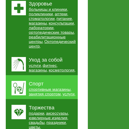
Здоровье
больницы и клиники
,
поликлиники
аптеки
,
,
стоматологии
питание
,
,
магазины
консультации
,
,
лаборатории
,
ортопедические товары
,
реабилитационные
центры
Ортопедический
,
центр
,
Уход за собой
услуги
фитнес
,
,
магазины
косметология
,
,
Спорт
спортивные магазины
,
занятия спортом
услуги
,
,
Торжества
подарки
аксессуары
,
,
ювелирные изделия
,
свадьбы
праздники
,
,
цветы
,