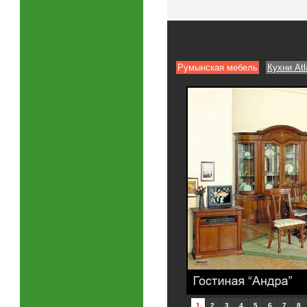
Румынская мебель
Кухни Atl
1
2
3
4
5
6
7
8