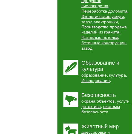
продуктов
,
пчеловодства
,
Переработка доломита
,
Экологические услуги
,
завод электроники
Производство продажа
,
изделий из гранита
,
Натяжные потолки
,
бетонные конструкции
,
завод
Образование и
культура
,
,
образование
культура
,
Исследования
Безопасность
,
охрана объектов
услуги
,
детектива
системы
,
безопасности
Животный мир
дрессировка и