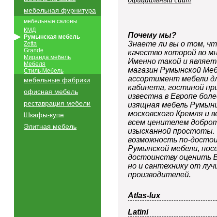
мебельная фурнитура
мебельные салоны
КМД
Почему мы?
Румынская мебель
Знаете ли вы о том, ч
Zetta
Grande
качество которой во мн
Миранда мебель
Именно такой и являет
Мебеля
магазин Румынской Ме
Стиль Мебель
ассортимент мебели для
мебельные фабрики
кабинета, гостиной пр
офисная мебель
известна в Европе бол
реставрация мебели
изящная мебель Румын
московского Кремля и в
Шкафы-купе
всем ценителем добро
Элитная мебель
изысканной простоты. Т
возможность по-достои
Румынской мебели, пос
достоинству оценить В
но и сантехнику от луч
производителей.
Atlas-lux
Latini