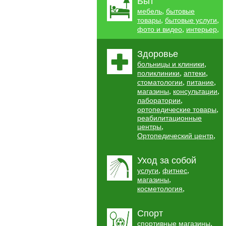
Быт
,
мебель
бытовые
,
,
товары
бытовые услуги
,
,
фото и видео
интерьер
Здоровье
,
больницы и клиники
,
,
поликлиники
аптеки
,
,
стоматологии
питание
,
,
магазины
консультации
,
лаборатории
,
ортопедические товары
реабилитационные
,
центры
,
Ортопедический центр
Уход за собой
,
,
услуги
фитнес
,
магазины
,
косметология
Спорт
,
спортивные магазины