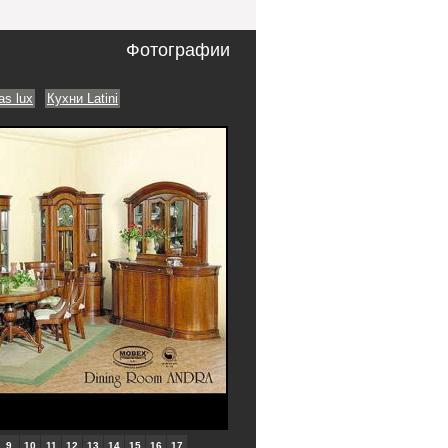
Фотографии
as lux
Кухни Latini
9
10
11
12
13
14
15
16
17