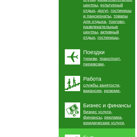
,
центры
культурный
,
,
отдых
досуг
гостиницы
,
и пансионаты
товары
,
для отдыха
торгово-
развлекательные
,
центры
активный
,
,
отдых
гостиницы
Поездки
,
,
туризм
транспорт
,
перевозки
Работа
,
службы занятости
,
,
вакансии
резюме
Бизнес и финансы
,
бизнес услуги
,
,
финансы
реклама
,
юридические услуги