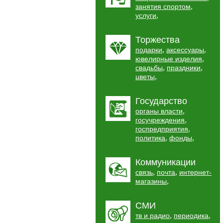
,
занятия спортом
,
услуги
Торжества
,
,
подарки
аксессуары
,
ювелирные изделия
,
,
свадьбы
праздники
,
цветы
Государство
,
органы власти
,
госучреждения
,
госпредприятия
,
,
политика
фонды
Коммуникации
,
,
связь
почта
интернет-
,
магазины
СМИ
,
,
тв и радио
периодика