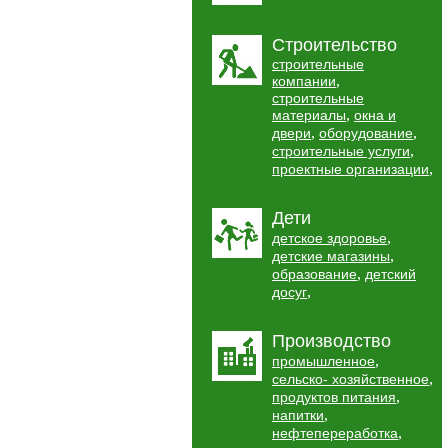
Строительство
строительные
,
компании
строительные
,
материалы
окна и
,
,
двери
оборудование
,
строительные услуги
,
проектные организации
Дети
,
детское здоровье
,
детские магазины
,
образование
детский
,
досуг
Производство
,
промышленное
,
сельско- хозяйственное
,
продуктов питания
,
напитки
,
нефтепереработка