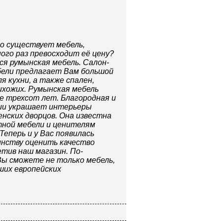
то существует мебель,
ого раз превосходит её цену?
ся румынская мебель. Салон-
бели предлагает Вам большой
 кухни, а также спален,
ихожих. Румынская мебель
ее трехсот лет. Благородная и
ии украшает интерьеры
енских дворцов. Она известна
тной мебели и ценителям
еперь и у Вас появилась
нству оценить качество
етив наш магазин. По-
ы сможете не только мебель,
ших европейских