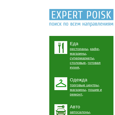
Еда
,
,
рестораны
кафе
,
магазины
,
супермаркеты
,
столовые
готовая
,
кухня
Одежда
,
торговые центры
,
магазины
пошив и
,
ремонт
Авто
,
автосалоны