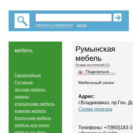
спросить у оператора
акции
Румынская
мебель
мебель
Отзывы посетителей (1)
Поделиться…
Гардеробные
Гостиные
Мебельный салон
детская мебель
Адрес:
диваны
г.Владикавказ, пр.Ген. Д
итальянская мебель
Схема проезда
кованая мебель
Корпусная мебель
мебель для кухни
Телефоны: +7(993)183-1
мебель на заказ
официальный сайт