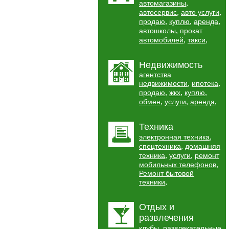
,
автомагазины
,
,
автосервис
авто услуги
,
,
,
продаю
куплю
аренда
,
автошколы
прокат
,
,
автомобилей
такси
Недвижимость
агентства
,
,
недвижимости
ипотека
,
,
,
продаю
жкх
куплю
,
,
,
обмен
услуги
аренда
Техника
,
электронная техника
,
спецтехника
домашняя
,
,
техника
услуги
ремонт
,
мобильных телефонов
Ремонт бытовой
,
техники
Отдых и
развлечения
,
клубы
развлекательные