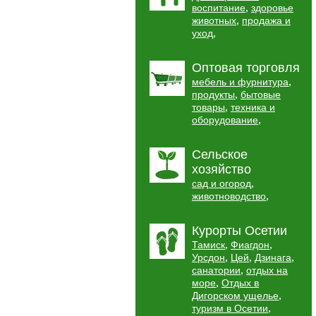
,
воспитание
здоровье
,
животных
продажа и
,
уход
Оптовая торговля
,
мебель и фурнитура
,
продукты
бытовые
,
товары
техника и
,
оборудование
Сельское
хозяйство
,
сад и огород
,
животноводство
Курорты Осетии
,
,
Тамиск
Фиагдон
,
,
,
Урсдон
Цей
Дзинага
,
санатории
отдых на
,
море
Отдых в
,
Дигорском ущелье
,
туризм в Осетии