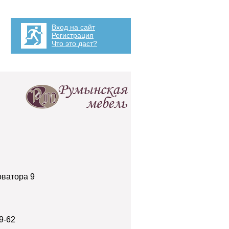
Вход на сайт
Регистрация
Что это даст?
оватора 9
9-62