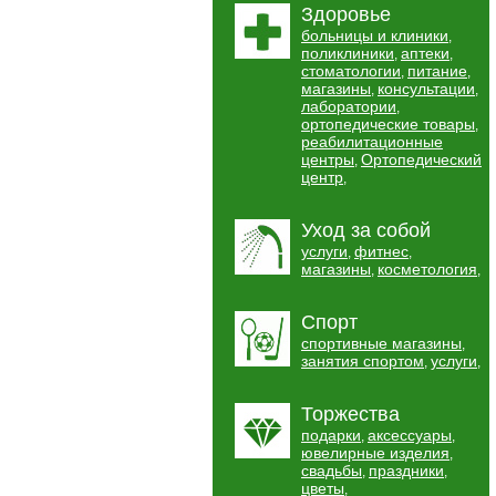
Здоровье
больницы и клиники
,
поликлиники
аптеки
,
,
стоматологии
питание
,
,
магазины
консультации
,
,
лаборатории
,
ортопедические товары
,
реабилитационные
центры
Ортопедический
,
центр
,
Уход за собой
услуги
фитнес
,
,
магазины
косметология
,
,
Спорт
спортивные магазины
,
занятия спортом
услуги
,
,
Торжества
подарки
аксессуары
,
,
ювелирные изделия
,
свадьбы
праздники
,
,
цветы
,