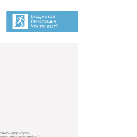
Вход на сайт
Регистрация
Что это даст?
з
бельной фурнитурой
кухни, корпусная мебель)