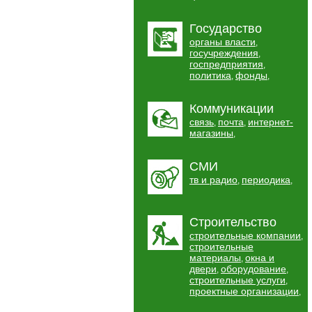
Государство
органы власти
,
госучреждения
,
госпредприятия
,
политика
фонды
,
,
Коммуникации
связь
почта
интернет-
,
,
магазины
,
СМИ
тв и радио
периодика
,
,
Строительство
строительные компании
,
строительные
материалы
окна и
,
двери
оборудование
,
,
строительные услуги
,
проектные организации
,