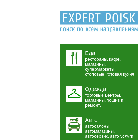
Еда
рестораны
кафе
,
,
магазины
,
супермаркеты
,
столовые
готовая кухня
,
,
Одежда
торговые центры
,
магазины
пошив и
,
ремонт
,
Авто
автосалоны
,
автомагазины
,
автосервис
авто услуги
,
,