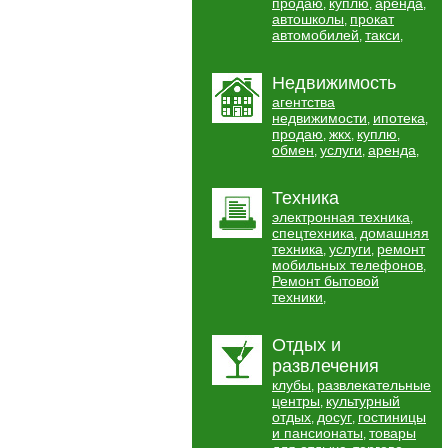
продаю
куплю
аренда
,
,
,
автошколы
прокат
,
автомобилей
такси
,
,
Недвижимость
агентства
недвижимости
ипотека
,
,
продаю
жкх
куплю
,
,
,
обмен
услуги
аренда
,
,
,
Техника
электронная техника
,
спецтехника
домашняя
,
техника
услуги
ремонт
,
,
мобильных телефонов
,
Ремонт бытовой
техники
,
Отдых и
развлечения
клубы
развлекательные
,
центры
культурный
,
отдых
досуг
гостиницы
,
,
и пансионаты
товары
,