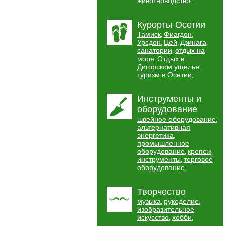
животноводство
,
Курорты Осетии
Тамиск
Фиагдон
,
,
Урсдон
Цей
Дзинага
,
,
,
санатории
отдых на
,
море
Отдых в
,
Дигорском ущелье
,
туризм в Осетии
,
Инструменты и
оборудование
швейное оборудование
,
альтернативная
энергетика
,
промышленное
оборудование
крепеж
,
,
инструменты
торговое
,
оборудование
,
Творчество
музыка
рукоделие
,
,
изобразительное
искусство
хобби
,
,