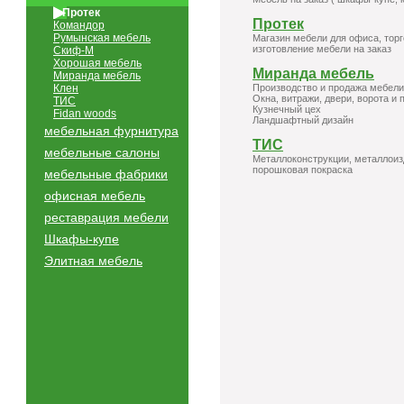
Протек
Протек
Командор
Румынская мебель
Магазин мебели для офиса, торг
изготовление мебели на заказ
Скиф-М
Хорошая мебель
Миранда мебель
Миранда мебель
Клен
Производство и продажа мебели
Окна, витражи, двери, ворота и 
ТИС
Кузнечный цех
Fidan woods
Ландшафтный дизайн
мебельная фурнитура
ТИС
мебельные салоны
Металлоконструкции, металлоизд
порошковая покраска
мебельные фабрики
офисная мебель
реставрация мебели
Шкафы-купе
Элитная мебель