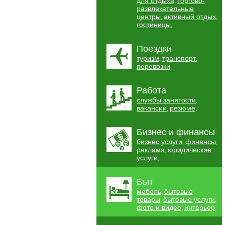
для отдыха
торгово-
,
развлекательные
центры
активный отдых
,
,
гостиницы
,
Поездки
туризм
транспорт
,
,
перевозки
,
Работа
службы занятости
,
вакансии
резюме
,
,
Бизнес и финансы
бизнес услуги
финансы
,
,
реклама
юридические
,
услуги
,
Быт
мебель
бытовые
,
товары
бытовые услуги
,
,
фото и видео
интерьер
,
,