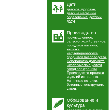
Дети
детское здоровье
,
детские магазины
,
образование
детский
,
досуг
,
Производство
промышленное
,
сельско- хозяйственное
,
продуктов питания
,
напитки
,
нефтепереработка
,
продуктов пчеловодства
,
Переработка доломита
,
Экологические услуги
,
завод электроники
,
Производство продажа
изделий из гранита
,
Натяжные потолки
,
бетонные конструкции
,
завод
,
Образование и
культура