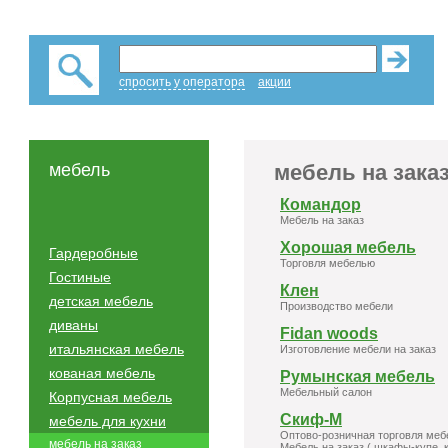
спросить у оператора
акции
мебель
мебель на зака
Командор
Мебель на заказ
Хорошая мебель
Гардеробные
Торговля мебелью
Гостиные
Клен
детская мебель
Производство мебели
диваны
Fidan woods
итальянская мебель
Изготовление мебели на заказ
кованая мебель
Румынская мебель
Мебельный салон
Корпусная мебель
Скиф-М
мебель для кухни
Оптово-розничная торговля ме
мебель на заказ
Мебель на заказ ( шкафы-купе, 