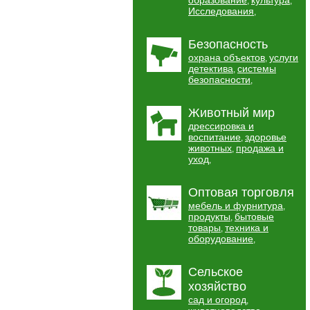
образование
культура
,
,
Исследования
,
Безопасность
охрана объектов
услуги
,
детектива
системы
,
безопасности
,
Животный мир
дрессировка и
воспитание
здоровье
,
животных
продажа и
,
уход
,
Оптовая торговля
мебель и фурнитура
,
продукты
бытовые
,
товары
техника и
,
оборудование
,
Сельское
хозяйство
сад и огород
,