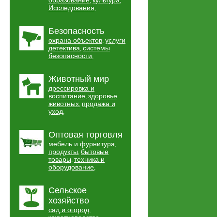
образование
культура
,
,
Исследования
,
Безопасность
охрана объектов
услуги
,
детектива
системы
,
безопасности
,
Животный мир
дрессировка и
воспитание
здоровье
,
животных
продажа и
,
уход
,
Оптовая торговля
мебель и фурнитура
,
продукты
бытовые
,
товары
техника и
,
оборудование
,
Сельское
хозяйство
сад и огород
,