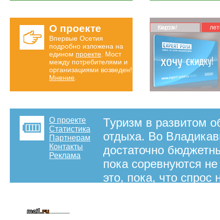
О проекте
Карта скидок!
лет
Впервые Осетия
подробно изложена на
едином
проекте
. Мост
между потребителями и
организациями возведен!
Мнение
.
О проекте
Туризм в развитом о
Статистика
отдыха. Во Владика
Партнерам
Контакты
достаточно бюджетны
Реклама
пока соревнуются не
это, пока, что спрос
агентств во Владика
каталоге Вы можете 
компаниях Владикавк