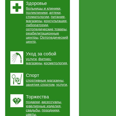
Здоровье
больницы и клиники
,
поликлиники
аптеки
,
,
стоматологии
питание
,
,
магазины
консультации
,
,
лаборатории
,
ортопедические товары
,
реабилитационные
центры
Ортопедический
,
центр
,
Уход за собой
услуги
фитнес
,
,
магазины
косметология
,
,
Спорт
спортивные магазины
,
занятия спортом
услуги
,
,
Торжества
подарки
аксессуары
,
,
ювелирные изделия
,
свадьбы
праздники
,
,
цветы
,