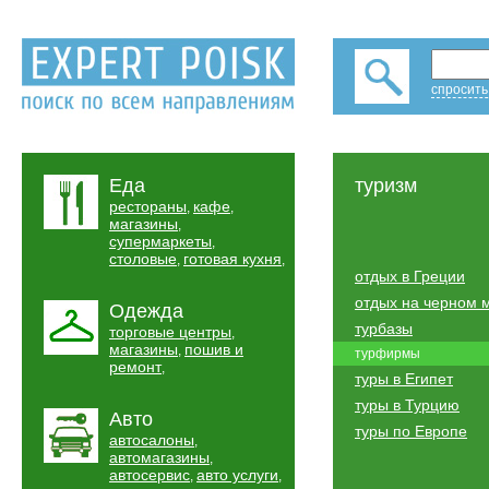
спросить
Еда
туризм
рестораны
кафе
,
,
магазины
,
супермаркеты
,
столовые
готовая кухня
,
,
отдых в Греции
отдых на черном 
Одежда
турбазы
торговые центры
,
магазины
пошив и
,
турфирмы
ремонт
,
туры в Египет
туры в Турцию
Авто
туры по Европе
автосалоны
,
автомагазины
,
автосервис
авто услуги
,
,