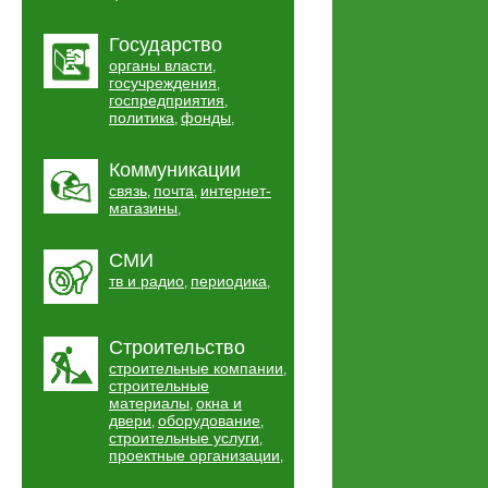
Государство
органы власти
,
госучреждения
,
госпредприятия
,
политика
фонды
,
,
Коммуникации
связь
почта
интернет-
,
,
магазины
,
СМИ
тв и радио
периодика
,
,
Строительство
строительные компании
,
строительные
материалы
окна и
,
двери
оборудование
,
,
строительные услуги
,
проектные организации
,