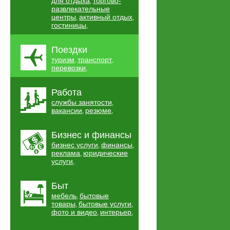
для отдыха
торгово-
,
развлекательные
центры
активный отдых
,
,
гостиницы
,
Поездки
туризм
транспорт
,
,
перевозки
,
Работа
службы занятости
,
вакансии
резюме
,
,
Бизнес и финансы
бизнес услуги
финансы
,
,
реклама
юридические
,
услуги
,
Быт
мебель
бытовые
,
товары
бытовые услуги
,
,
фото и видео
интерьер
,
,