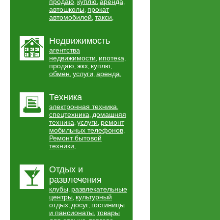
продаю
куплю
аренда
,
,
,
автошколы
прокат
,
автомобилей
такси
,
,
Недвижимость
агентства
недвижимости
ипотека
,
,
продаю
жкх
куплю
,
,
,
обмен
услуги
аренда
,
,
,
Техника
электронная техника
,
спецтехника
домашняя
,
техника
услуги
ремонт
,
,
мобильных телефонов
,
Ремонт бытовой
техники
,
Отдых и
развлечения
клубы
развлекательные
,
центры
культурный
,
отдых
досуг
гостиницы
,
,
и пансионаты
товары
,