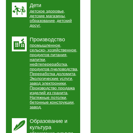
Дети
детское здоровье
,
детские магазины
,
образование
детский
,
досуг
,
Производство
промышленное
,
сельско- хозяйственное
,
продуктов питания
,
напитки
,
нефтепереработка
,
продуктов пчеловодства
,
Переработка доломита
,
Экологические услуги
,
завод электроники
,
Производство продажа
изделий из гранита
,
Натяжные потолки
,
бетонные конструкции
,
завод
,
Образование и
культура