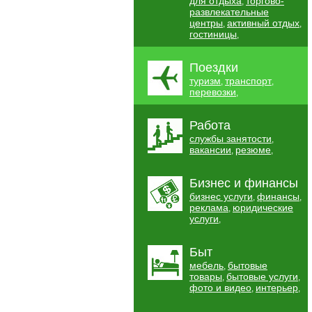
для отдыха
торгово-
,
развлекательные
центры
активный отдых
,
,
гостиницы
,
Поездки
туризм
транспорт
,
,
перевозки
,
Работа
службы занятости
,
вакансии
резюме
,
,
Бизнес и финансы
бизнес услуги
финансы
,
,
реклама
юридические
,
услуги
,
Быт
мебель
бытовые
,
товары
бытовые услуги
,
,
фото и видео
интерьер
,
,