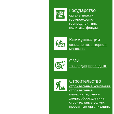
Государство
органы власти
,
госучреждения
,
госпредприятия
,
политика
фонды
,
,
Коммуникации
связь
почта
интернет-
,
,
магазины
,
СМИ
тв и радио
периодика
,
,
Строительство
строительные компании
,
строительные
материалы
окна и
,
двери
оборудование
,
,
строительные услуги
,
проектные организации
,