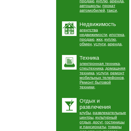
продаю
куплю
аренда
,
,
,
автошколы
прокат
,
автомобилей
такси
,
,
Недвижимость
агентства
недвижимости
ипотека
,
,
продаю
жкх
куплю
,
,
,
обмен
услуги
аренда
,
,
,
Техника
электронная техника
,
спецтехника
домашняя
,
техника
услуги
ремонт
,
,
мобильных телефонов
,
Ремонт бытовой
техники
,
Отдых и
развлечения
клубы
развлекательные
,
центры
культурный
,
отдых
досуг
гостиницы
,
,
и пансионаты
товары
,