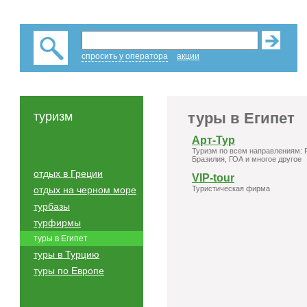
спросить у оператора
акции
туризм
туры в Египет
Арт-Тур
Туризм по всем направлениям: Р
Бразилия, ГОА и многое другое
отдых в Греции
VIP-tour
отдых на черном море
Туристическая фирма
турбазы
турфирмы
туры в Египет
туры в Турцию
туры по Европе