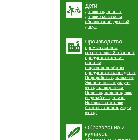
Дети
детское здоровье
,
детские магазины
,
образование
детский
,
досуг
,
Производство
промышленное
,
сельско- хозяйственное
,
продуктов питания
,
напитки
,
нефтепереработка
,
продуктов пчеловодства
,
Переработка доломита
,
Экологические услуги
,
завод электроники
,
Производство продажа
изделий из гранита
,
Натяжные потолки
,
бетонные конструкции
,
завод
,
Образование и
культура