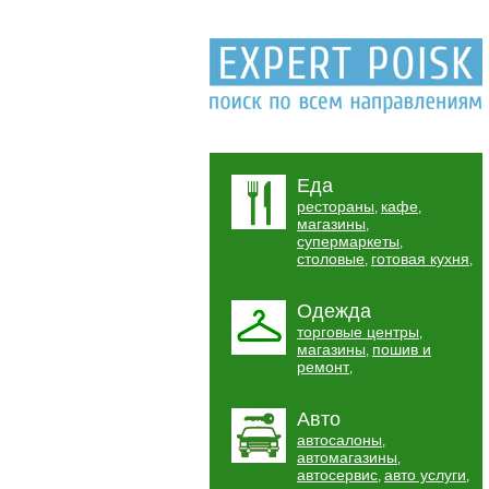
Еда
рестораны
кафе
,
,
магазины
,
супермаркеты
,
столовые
готовая кухня
,
,
Одежда
торговые центры
,
магазины
пошив и
,
ремонт
,
Авто
автосалоны
,
автомагазины
,
автосервис
авто услуги
,
,