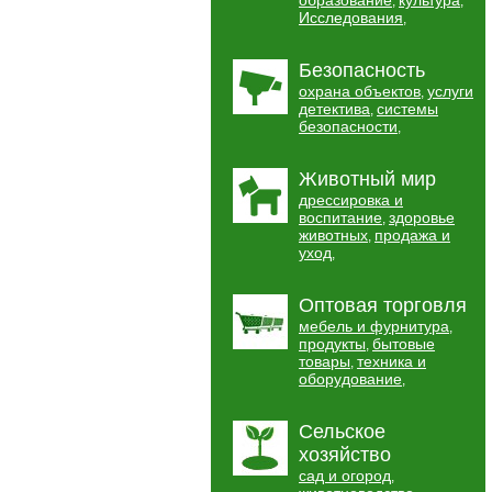
образование
культура
,
,
Исследования
,
Безопасность
охрана объектов
услуги
,
детектива
системы
,
безопасности
,
Животный мир
дрессировка и
воспитание
здоровье
,
животных
продажа и
,
уход
,
Оптовая торговля
мебель и фурнитура
,
продукты
бытовые
,
товары
техника и
,
оборудование
,
Сельское
хозяйство
сад и огород
,