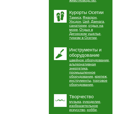
животноводство
,
Курорты Осетии
Тамиск
Фиагдон
,
,
Урсдон
Цей
Дзинага
,
,
,
санатории
отдых на
,
море
Отдых в
,
Дигорском ущелье
,
туризм в Осетии
,
Инструменты и
оборудование
швейное оборудование
,
альтернативная
энергетика
,
промышленное
оборудование
крепеж
,
,
инструменты
торговое
,
оборудование
,
Творчество
музыка
рукоделие
,
,
изобразительное
искусство
хобби
,
,