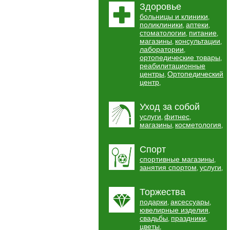
Здоровье
больницы и клиники
,
поликлиники
аптеки
,
,
стоматологии
питание
,
,
магазины
консультации
,
,
лаборатории
,
ортопедические товары
,
реабилитационные
центры
Ортопедический
,
центр
,
Уход за собой
услуги
фитнес
,
,
магазины
косметология
,
,
Спорт
спортивные магазины
,
занятия спортом
услуги
,
,
Торжества
подарки
аксессуары
,
,
ювелирные изделия
,
свадьбы
праздники
,
,
цветы
,