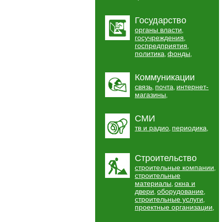
Государство
органы власти
,
госучреждения
,
госпредприятия
,
политика
фонды
,
,
Коммуникации
связь
почта
интернет-
,
,
магазины
,
СМИ
тв и радио
периодика
,
,
Строительство
строительные компании
,
строительные
материалы
окна и
,
двери
оборудование
,
,
строительные услуги
,
проектные организации
,