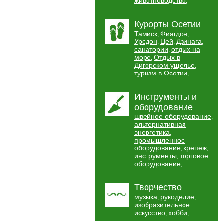
животноводство
,
Курорты Осетии
Тамиск
Фиагдон
,
,
Урсдон
Цей
Дзинага
,
,
,
санатории
отдых на
,
море
Отдых в
,
Дигорском ущелье
,
туризм в Осетии
,
Инструменты и
оборудование
швейное оборудование
,
альтернативная
энергетика
,
промышленное
оборудование
крепеж
,
,
инструменты
торговое
,
оборудование
,
Творчество
музыка
рукоделие
,
,
изобразительное
искусство
хобби
,
,