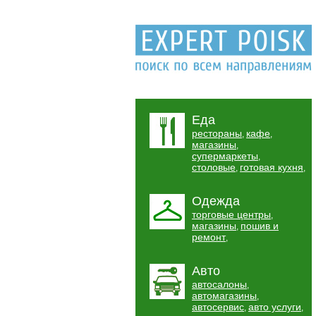
Еда
рестораны
кафе
,
,
магазины
,
супермаркеты
,
столовые
готовая кухня
,
,
Одежда
торговые центры
,
магазины
пошив и
,
ремонт
,
Авто
автосалоны
,
автомагазины
,
автосервис
авто услуги
,
,