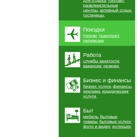
для отдыха
торгово-
,
развлекательные
центры
активный отдых
,
,
гостиницы
,
Поездки
туризм
транспорт
,
,
перевозки
,
Работа
службы занятости
,
вакансии
резюме
,
,
Бизнес и финансы
бизнес услуги
финансы
,
,
реклама
юридические
,
услуги
,
Быт
мебель
бытовые
,
товары
бытовые услуги
,
,
фото и видео
интерьер
,
,