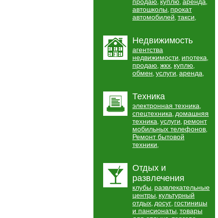
продаю
куплю
аренда
,
,
,
автошколы
прокат
,
автомобилей
такси
,
,
Недвижимость
агентства
недвижимости
ипотека
,
,
продаю
жкх
куплю
,
,
,
обмен
услуги
аренда
,
,
,
Техника
электронная техника
,
спецтехника
домашняя
,
техника
услуги
ремонт
,
,
мобильных телефонов
,
Ремонт бытовой
техники
,
Отдых и
развлечения
клубы
развлекательные
,
центры
культурный
,
отдых
досуг
гостиницы
,
,
и пансионаты
товары
,