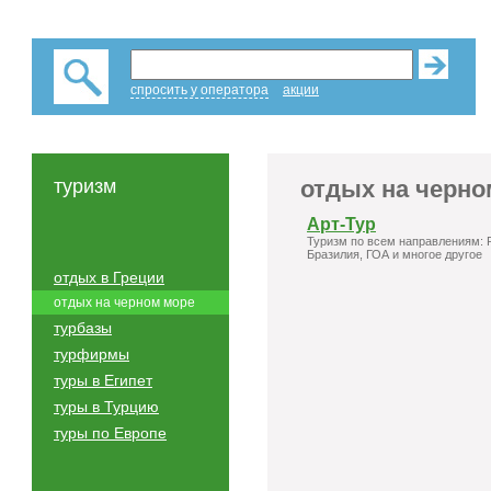
спросить у оператора
акции
туризм
отдых на черно
Арт-Тур
Туризм по всем направлениям: Р
Бразилия, ГОА и многое другое
отдых в Греции
отдых на черном море
турбазы
турфирмы
туры в Египет
туры в Турцию
туры по Европе