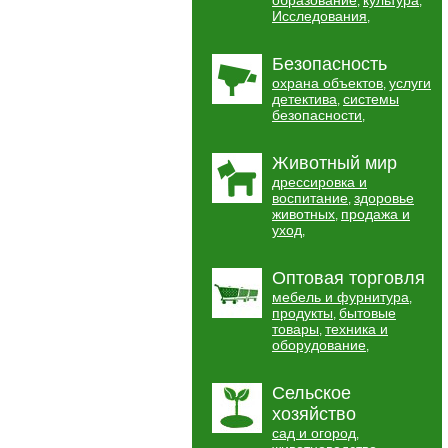
образование
культура
,
,
Исследования
,
Безопасность
охрана объектов
услуги
,
детектива
системы
,
безопасности
,
Животный мир
дрессировка и
воспитание
здоровье
,
животных
продажа и
,
уход
,
Оптовая торговля
мебель и фурнитура
,
продукты
бытовые
,
товары
техника и
,
оборудование
,
Сельское
хозяйство
сад и огород
,