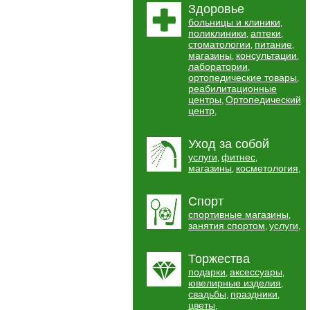
Здоровье
больницы и клиники
,
поликлиники
аптеки
,
,
стоматологии
питание
,
,
магазины
консультации
,
,
лаборатории
,
ортопедические товары
,
реабилитационные
центры
Ортопедический
,
центр
,
Уход за собой
услуги
фитнес
,
,
магазины
косметология
,
,
Спорт
спортивные магазины
,
занятия спортом
услуги
,
,
Торжества
подарки
аксессуары
,
,
ювелирные изделия
,
свадьбы
праздники
,
,
цветы
,