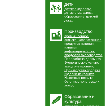
Дети
детское здоровье
,
детские магазины
,
образование
детский
,
досуг
,
Производство
промышленное
,
сельско- хозяйственное
,
продуктов питания
,
напитки
,
нефтепереработка
,
продуктов пчеловодства
,
Переработка доломита
,
Экологические услуги
,
завод электроники
,
Производство продажа
изделий из гранита
,
Натяжные потолки
,
бетонные конструкции
,
завод
,
Образование и
культура