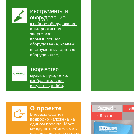
Инструменты и
оборудование
,
швейное оборудование
альтернативная
,
энергетика
промышленное
,
,
оборудование
крепеж
,
инструменты
торговое
,
оборудование
Творчество
,
,
музыка
рукоделие
изобразительное
,
,
искусство
хобби
О проекте
Карта скидок!
ле
Впервые Осетия
Обзоры
подробно изложена на
едином
проекте
. Мост
между потребителями и
организациями возведен!