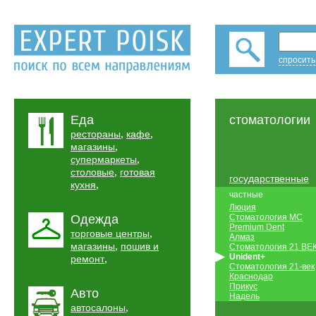
спросить
Еда
стоматологии
,
,
рестораны
кафе
,
магазины
,
супермаркеты
,
столовые
готовая
государственные
,
кухня
частные
Люция
Одежда
Стоматология МС
Premium Dent
,
торговые центры
Алмаз
,
магазины
пошив и
Стоматология 21 ВЕ
Unident+
,
ремонт
Стоматология 21-век
Краснодар
Прикус
Авто
Надель
,
автосалоны