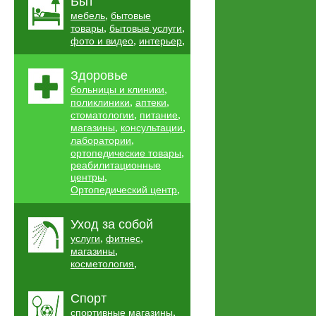
Быт
,
мебель
бытовые
,
,
товары
бытовые услуги
,
,
фото и видео
интерьер
Здоровье
,
больницы и клиники
,
,
поликлиники
аптеки
,
,
стоматологии
питание
,
,
магазины
консультации
,
лаборатории
,
ортопедические товары
реабилитационные
,
центры
,
Ортопедический центр
Уход за собой
,
,
услуги
фитнес
,
магазины
,
косметология
Спорт
,
спортивные магазины