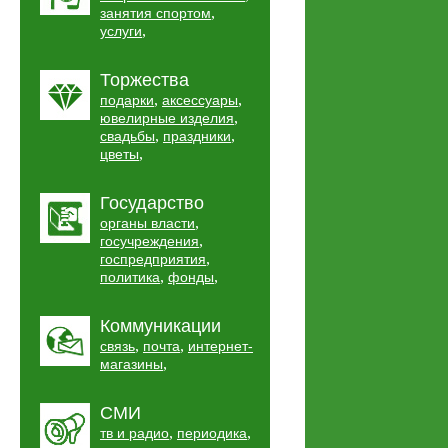
,
занятия спортом
,
услуги
Торжества
,
,
подарки
аксессуары
,
ювелирные изделия
,
,
свадьбы
праздники
,
цветы
Государство
,
органы власти
,
госучреждения
,
госпредприятия
,
,
политика
фонды
Коммуникации
,
,
связь
почта
интернет-
,
магазины
СМИ
,
,
тв и радио
периодика