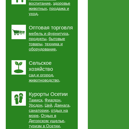
,
воспитание
здоровье
,
животных
продажа и
,
уход
Оптовая торговля
,
мебель и фурнитура
,
продукты
бытовые
,
товары
техника и
,
оборудование
Сельское
хозяйство
,
сад и огород
,
животноводство
Курорты Осетии
,
,
Тамиск
Фиагдон
,
,
,
Урсдон
Цей
Дзинага
,
санатории
отдых на
,
море
Отдых в
,
Дигорском ущелье
,
туризм в Осетии