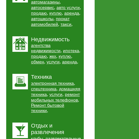
,
автомагазины
,
,
автосервис
авто услуги
,
,
,
продаю
куплю
аренда
,
автошколы
прокат
,
,
автомобилей
такси
Недвижимость
агентства
,
,
недвижимости
ипотека
,
,
,
продаю
жкх
куплю
,
,
,
обмен
услуги
аренда
Техника
,
электронная техника
,
спецтехника
домашняя
,
,
техника
услуги
ремонт
,
мобильных телефонов
Ремонт бытовой
,
техники
Отдых и
развлечения
,
клубы
развлекательные