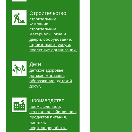
Строительство
строительные
,
компании
строительные
,
материалы
окна и
,
,
двери
оборудование
,
строительные услуги
,
проектные организации
Дети
,
детское здоровье
,
детские магазины
,
образование
детский
,
досуг
Производство
,
промышленное
,
сельско- хозяйственное
,
продуктов питания
,
напитки
,
нефтепереработка