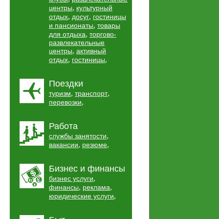
,
центры
культурный
,
,
отдых
досуг
гостиницы
,
и пансионаты
товары
,
для отдыха
торгово-
развлекательные
,
центры
активный
,
,
отдых
гостиницы
Поездки
,
,
туризм
транспорт
,
перевозки
Работа
,
службы занятости
,
,
вакансии
резюме
Бизнес и финансы
,
бизнес услуги
,
,
финансы
реклама
,
юридические услуги