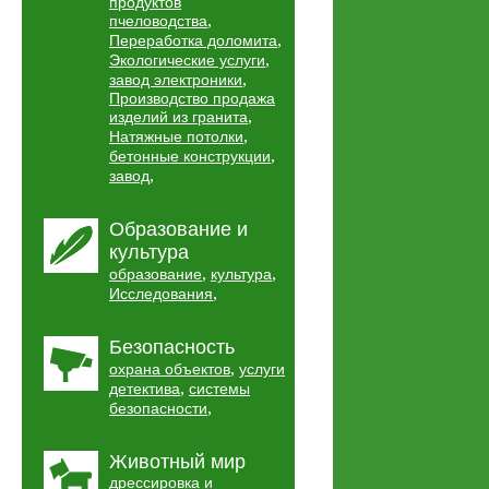
продуктов
,
пчеловодства
,
Переработка доломита
,
Экологические услуги
,
завод электроники
Производство продажа
,
изделий из гранита
,
Натяжные потолки
,
бетонные конструкции
,
завод
Образование и
культура
,
,
образование
культура
,
Исследования
Безопасность
,
охрана объектов
услуги
,
детектива
системы
,
безопасности
Животный мир
дрессировка и