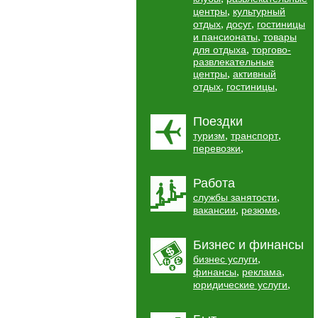
,
центры
культурный
,
,
отдых
досуг
гостиницы
,
и пансионаты
товары
,
для отдыха
торгово-
развлекательные
,
центры
активный
,
,
отдых
гостиницы
Поездки
,
,
туризм
транспорт
,
перевозки
Работа
,
службы занятости
,
,
вакансии
резюме
Бизнес и финансы
,
бизнес услуги
,
,
финансы
реклама
,
юридические услуги