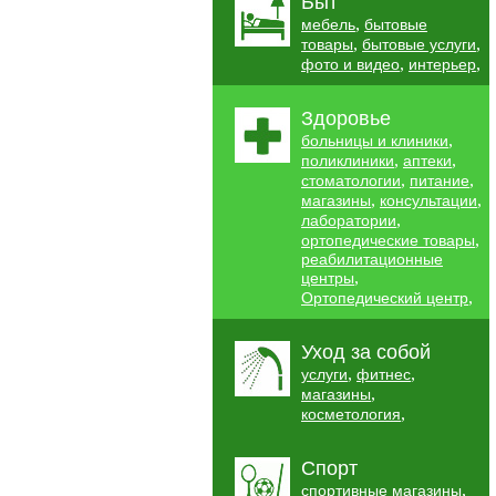
Быт
,
мебель
бытовые
,
,
товары
бытовые услуги
,
,
фото и видео
интерьер
Здоровье
,
больницы и клиники
,
,
поликлиники
аптеки
,
,
стоматологии
питание
,
,
магазины
консультации
,
лаборатории
,
ортопедические товары
реабилитационные
,
центры
,
Ортопедический центр
Уход за собой
,
,
услуги
фитнес
,
магазины
,
косметология
Спорт
,
спортивные магазины