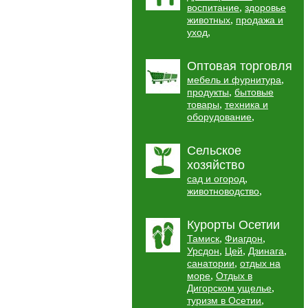
,
воспитание
здоровье
,
животных
продажа и
,
уход
Оптовая торговля
,
мебель и фурнитура
,
продукты
бытовые
,
товары
техника и
,
оборудование
Сельское
хозяйство
,
сад и огород
,
животноводство
Курорты Осетии
,
,
Тамиск
Фиагдон
,
,
,
Урсдон
Цей
Дзинага
,
санатории
отдых на
,
море
Отдых в
,
Дигорском ущелье
,
туризм в Осетии