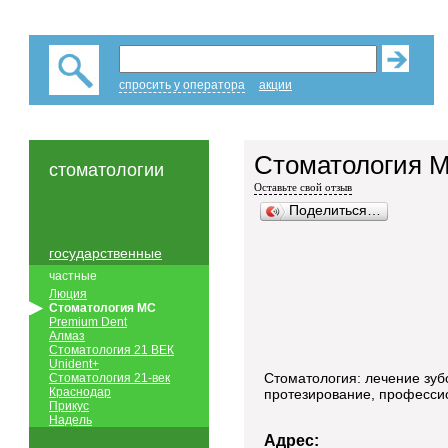
спросить у оператора
акции
Стоматология 
стоматологии
Оставьте свой отзыв
Поделиться…
государственные
частные
Люция
Стоматология МС
Premium Dent
Алмаз
Стоматология 21 ВЕК
Unident+
Стоматология: лечение зубо
Стоматология 21-век
Краснодар
протезирование, професси
Прикус
Надель
Адрес: