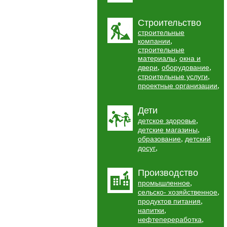
Строительство
строительные
,
компании
строительные
,
материалы
окна и
,
,
двери
оборудование
,
строительные услуги
,
проектные организации
Дети
,
детское здоровье
,
детские магазины
,
образование
детский
,
досуг
Производство
,
промышленное
,
сельско- хозяйственное
,
продуктов питания
,
напитки
,
нефтепереработка