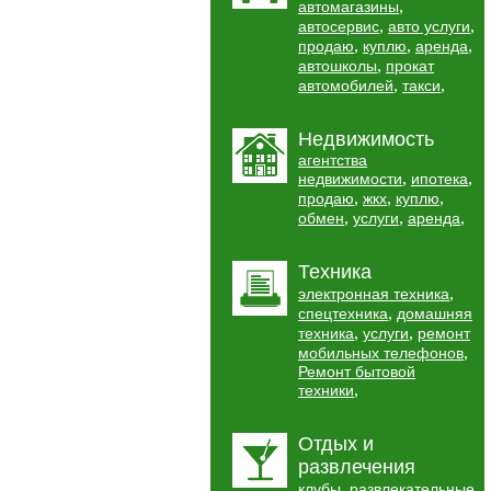
,
автомагазины
,
,
автосервис
авто услуги
,
,
,
продаю
куплю
аренда
,
автошколы
прокат
,
,
автомобилей
такси
Недвижимость
агентства
,
,
недвижимости
ипотека
,
,
,
продаю
жкх
куплю
,
,
,
обмен
услуги
аренда
Техника
,
электронная техника
,
спецтехника
домашняя
,
,
техника
услуги
ремонт
,
мобильных телефонов
Ремонт бытовой
,
техники
Отдых и
развлечения
,
клубы
развлекательные