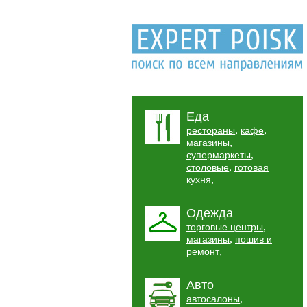
Еда
,
,
рестораны
кафе
,
магазины
,
супермаркеты
,
столовые
готовая
,
кухня
Одежда
,
торговые центры
,
магазины
пошив и
,
ремонт
Авто
,
автосалоны