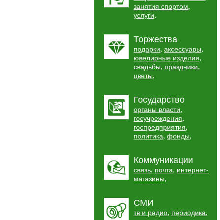
,
занятия спортом
,
услуги
Торжества
,
,
подарки
аксессуары
,
ювелирные изделия
,
,
свадьбы
праздники
,
цветы
Государство
,
органы власти
,
госучреждения
,
госпредприятия
,
,
политика
фонды
Коммуникации
,
,
связь
почта
интернет-
,
магазины
СМИ
,
,
тв и радио
периодика