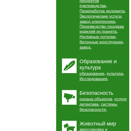
продуктов
,
пчеловодства
,
Переработка доломита
,
Экологические услуги
,
завод электроники
Производство продажа
,
изделий из гранита
,
Натяжные потолки
,
бетонные конструкции
,
завод
Образование и
культура
,
,
образование
культура
,
Исследования
Безопасность
,
охрана объектов
услуги
,
детектива
системы
,
безопасности
Животный мир
дрессировка и