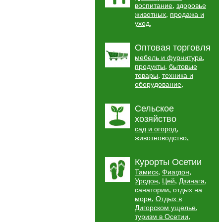
,
воспитание
здоровье
,
животных
продажа и
,
уход
Оптовая торговля
,
мебель и фурнитура
,
продукты
бытовые
,
товары
техника и
,
оборудование
Сельское
хозяйство
,
сад и огород
,
животноводство
Курорты Осетии
,
,
Тамиск
Фиагдон
,
,
,
Урсдон
Цей
Дзинага
,
санатории
отдых на
,
море
Отдых в
,
Дигорском ущелье
,
туризм в Осетии