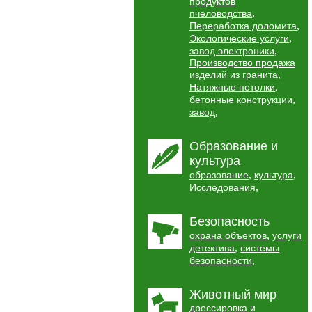
продуктов
,
пчеловодства
,
Переработка доломита
,
Экологические услуги
,
завод электроники
Производство продажа
,
изделий из гранита
,
Натяжные потолки
,
бетонные конструкции
,
завод
Образование и
культура
,
,
образование
культура
,
Исследования
Безопасность
,
охрана объектов
услуги
,
детектива
системы
,
безопасности
Животный мир
дрессировка и