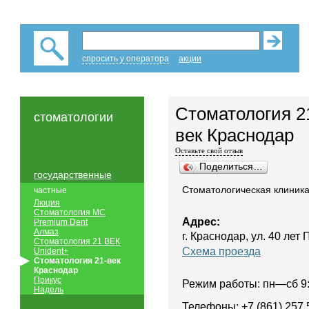
спросить у оператора
акции
Стоматология 2
стоматологии
век Краснодар
Оставьте свой отзыв
Поделиться…
государственные
Стоматологическая клиник
частные
Люция
Стоматология МС
Адрес:
Premium Dent
Алмаз
г. Краснодар, ул. 40 лет
Стоматология 21 ВЕК
Схема проезда
Unident+
Стоматология 21-век
Краснодар
Прикус
Режим работы: пн—сб 9:0
Надель
Телефоны: +7 (861) 257 