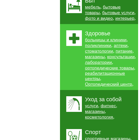
Быт
,
мебель
бытовые
,
,
товары
бытовые услуги
,
,
фото и видео
интерьер
Здоровье
,
больницы и клиники
,
,
поликлиники
аптеки
,
,
стоматологии
питание
,
,
магазины
консультации
,
лаборатории
,
ортопедические товары
реабилитационные
,
центры
,
Ортопедический центр
Уход за собой
,
,
услуги
фитнес
,
магазины
,
косметология
Спорт
,
спортивные магазины