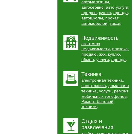
,
автомагазины
,
,
автосервис
авто услуги
,
,
,
продаю
куплю
аренда
,
автошколы
прокат
,
,
автомобилей
такси
Недвижимость
агентства
,
,
недвижимости
ипотека
,
,
,
продаю
жкх
куплю
,
,
,
обмен
услуги
аренда
Техника
,
электронная техника
,
спецтехника
домашняя
,
,
техника
услуги
ремонт
,
мобильных телефонов
Ремонт бытовой
,
техники
Отдых и
развлечения
,
клубы
развлекательные