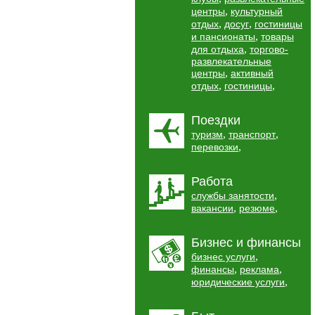
,
центры
культурный
,
,
отдых
досуг
гостиницы
,
и пансионаты
товары
,
для отдыха
торгово-
развлекательные
,
центры
активный
,
,
отдых
гостиницы
Поездки
,
,
туризм
транспорт
,
перевозки
Работа
,
службы занятости
,
,
вакансии
резюме
Бизнес и финансы
,
бизнес услуги
,
,
финансы
реклама
,
юридические услуги