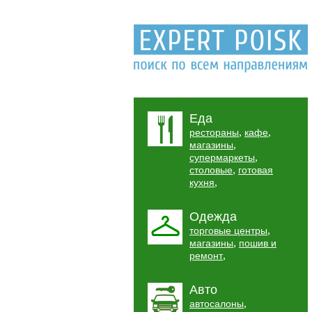
Еда
,
,
рестораны
кафе
,
магазины
,
супермаркеты
,
столовые
готовая
,
кухня
Одежда
,
торговые центры
,
магазины
пошив и
,
ремонт
Авто
,
автосалоны