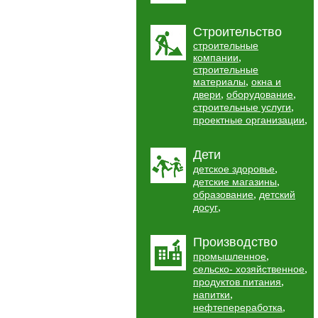
Строительство
строительные
,
компании
строительные
,
материалы
окна и
,
,
двери
оборудование
,
строительные услуги
,
проектные организации
Дети
,
детское здоровье
,
детские магазины
,
образование
детский
,
досуг
Производство
,
промышленное
,
сельско- хозяйственное
,
продуктов питания
,
напитки
,
нефтепереработка