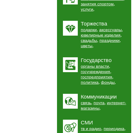
,
занятия спортом
,
услуги
Торжества
,
,
подарки
аксессуары
,
ювелирные изделия
,
,
свадьбы
праздники
,
цветы
Государство
,
органы власти
,
госучреждения
,
госпредприятия
,
,
политика
фонды
Коммуникации
,
,
связь
почта
интернет-
,
магазины
СМИ
,
,
тв и радио
периодика