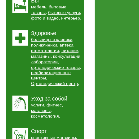
Быт
,
мебель
бытовые
,
,
товары
бытовые услуги
,
,
фото и видео
интерьер
Здоровье
,
больницы и клиники
,
,
поликлиники
аптеки
,
,
стоматологии
питание
,
,
магазины
консультации
,
лаборатории
,
ортопедические товары
реабилитационные
,
центры
,
Ортопедический центр
Уход за собой
,
,
услуги
фитнес
,
магазины
,
косметология
Спорт
,
спортивные магазины