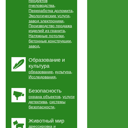
продуктов
,
пчеловодства
,
Переработка доломита
,
Экологические услуги
,
завод электроники
Производство продажа
,
изделий из гранита
,
Натяжные потолки
,
бетонные конструкции
,
завод
Образование и
культура
,
,
образование
культура
,
Исследования
Безопасность
,
охрана объектов
услуги
,
детектива
системы
,
безопасности
Животный мир
дрессировка и