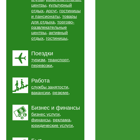
,
центры
культурный
,
,
отдых
досуг
гостиницы
,
и пансионаты
товары
,
для отдыха
торгово-
развлекательные
,
центры
активный
,
,
отдых
гостиницы
Поездки
,
,
туризм
транспорт
,
перевозки
Работа
,
службы занятости
,
,
вакансии
резюме
Бизнес и финансы
,
бизнес услуги
,
,
финансы
реклама
,
юридические услуги