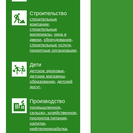
Строительство
строительные
,
компании
строительные
,
материалы
окна и
,
,
двери
оборудование
,
строительные услуги
,
проектные организации
Дети
,
детское здоровье
,
детские магазины
,
образование
детский
,
досуг
Производство
,
промышленное
,
сельско- хозяйственное
,
продуктов питания
,
напитки
,
нефтепереработка