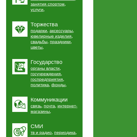
,
занятия спортом
,
услуги
Торжества
,
,
подарки
аксессуары
,
ювелирные изделия
,
,
свадьбы
праздники
,
цветы
Государство
,
органы власти
,
госучреждения
,
госпредприятия
,
,
политика
фонды
Коммуникации
,
,
связь
почта
интернет-
,
магазины
СМИ
,
,
тв и радио
периодика