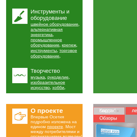
Инструменты и
оборудование
,
швейное оборудование
альтернативная
,
энергетика
промышленное
,
,
оборудование
крепеж
,
инструменты
торговое
,
оборудование
Творчество
,
,
музыка
рукоделие
изобразительное
,
,
искусство
хобби
О проекте
Карта скидок!
ле
Впервые Осетия
Обзоры
подробно изложена на
едином
проекте
. Мост
между потребителями и
организациями возведен!