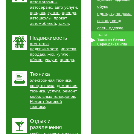
,
автомагазины
обувь
,
,
автосервис
авто услуги
,
,
,
продаю
куплю
аренда
одежда для дома
,
автошколы
прокат
секонд хенд
,
,
автомобилей
такси
спец. одежда
ткани
Недвижимость
Ткани из Весны
агентства
Серебряная игла
,
,
недвижимости
ипотека
,
,
,
продаю
жкх
куплю
,
,
,
обмен
услуги
аренда
Техника
,
электронная техника
,
спецтехника
домашняя
,
,
техника
услуги
ремонт
,
мобильных телефонов
Ремонт бытовой
,
техники
Отдых и
развлечения
,
клубы
развлекательные