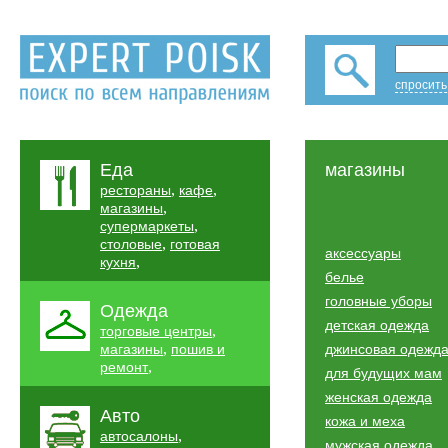
спросить
Еда
магазины
,
,
рестораны
кафе
,
магазины
,
супермаркеты
,
столовые
готовая
аксессуары
,
кухня
белье
головные уборы
Одежда
детская одежда
,
торговые центры
,
магазины
пошив и
джинсовая одежд
,
ремонт
для будущих мам
женская одежда
Авто
кожа и меха
,
автосалоны
мужская одежда