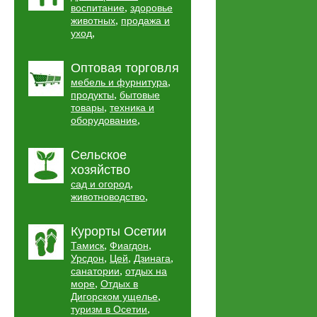
,
воспитание
здоровье
,
животных
продажа и
,
уход
Оптовая торговля
,
мебель и фурнитура
,
продукты
бытовые
,
товары
техника и
,
оборудование
Сельское
хозяйство
,
сад и огород
,
животноводство
Курорты Осетии
,
,
Тамиск
Фиагдон
,
,
,
Урсдон
Цей
Дзинага
,
санатории
отдых на
,
море
Отдых в
,
Дигорском ущелье
,
туризм в Осетии