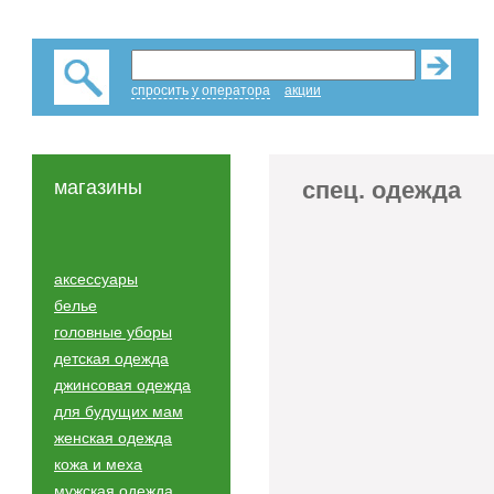
спросить у оператора
акции
магазины
спец. одежда
аксессуары
белье
головные уборы
детская одежда
джинсовая одежда
для будущих мам
женская одежда
кожа и меха
мужская одежда