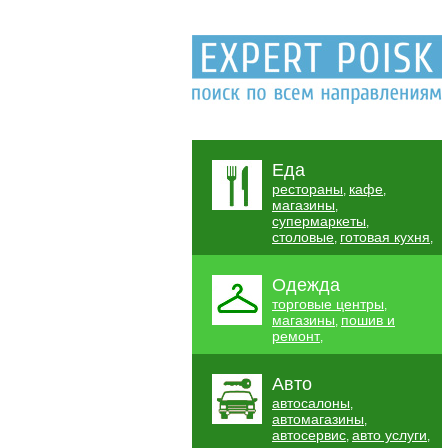
Еда
рестораны
кафе
,
,
магазины
,
супермаркеты
,
столовые
готовая кухня
,
,
Одежда
торговые центры
,
магазины
пошив и
,
ремонт
,
Авто
автосалоны
,
автомагазины
,
автосервис
авто услуги
,
,