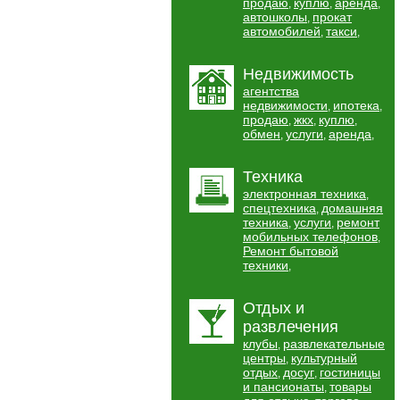
продаю
куплю
аренда
,
,
,
автошколы
прокат
,
автомобилей
такси
,
,
Недвижимость
агентства
недвижимости
ипотека
,
,
продаю
жкх
куплю
,
,
,
обмен
услуги
аренда
,
,
,
Техника
электронная техника
,
спецтехника
домашняя
,
техника
услуги
ремонт
,
,
мобильных телефонов
,
Ремонт бытовой
техники
,
Отдых и
развлечения
клубы
развлекательные
,
центры
культурный
,
отдых
досуг
гостиницы
,
,
и пансионаты
товары
,