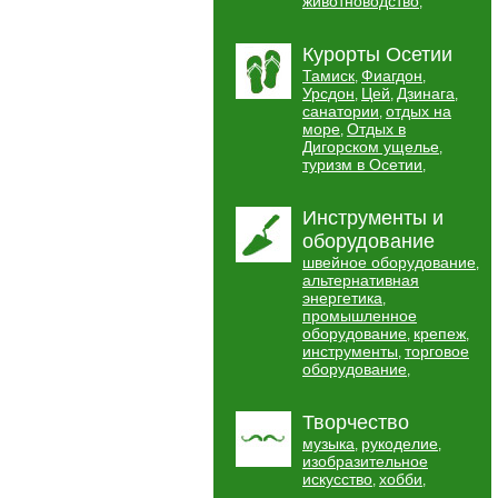
животноводство
,
Курорты Осетии
Тамиск
Фиагдон
,
,
Урсдон
Цей
Дзинага
,
,
,
санатории
отдых на
,
море
Отдых в
,
Дигорском ущелье
,
туризм в Осетии
,
Инструменты и
оборудование
швейное оборудование
,
альтернативная
энергетика
,
промышленное
оборудование
крепеж
,
,
инструменты
торговое
,
оборудование
,
Творчество
музыка
рукоделие
,
,
изобразительное
искусство
хобби
,
,