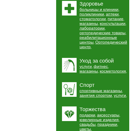
Здоровье
больницы и клиники
,
поликлиники
аптеки
,
,
стоматологии
питание
,
,
магазины
консультации
,
,
лаборатории
,
ортопедические товары
,
реабилитационные
центры
Ортопедический
,
центр
,
Уход за собой
услуги
фитнес
,
,
магазины
косметология
,
,
Спорт
спортивные магазины
,
занятия спортом
услуги
,
,
Торжества
подарки
аксессуары
,
,
ювелирные изделия
,
свадьбы
праздники
,
,
цветы
,