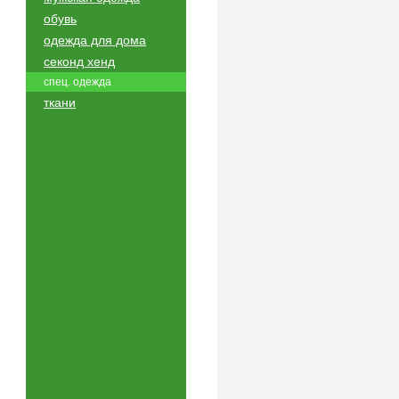
обувь
одежда для дома
секонд хенд
спец. одежда
ткани