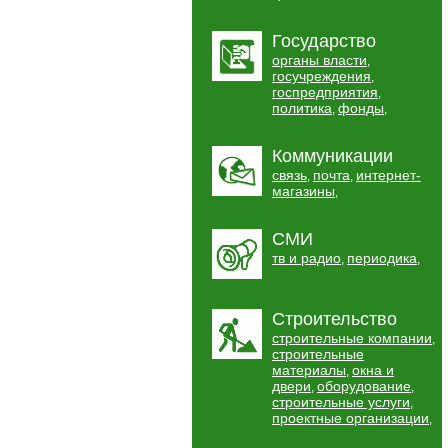
Государство
органы власти
,
госучреждения
,
госпредприятия
,
политика
фонды
,
,
Коммуникации
связь
почта
интернет-
,
,
магазины
,
СМИ
тв и радио
периодика
,
,
Строительство
строительные компании
,
строительные
материалы
окна и
,
двери
оборудование
,
,
строительные услуги
,
проектные организации
,