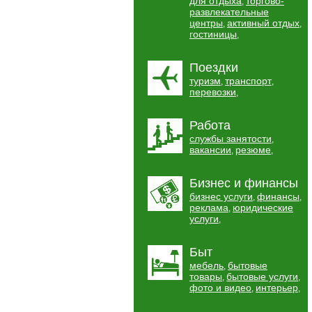
для отдыха
торгово-
,
развлекательные
центры
активный отдых
,
,
гостиницы
,
Поездки
туризм
транспорт
,
,
перевозки
,
Работа
службы занятости
,
вакансии
резюме
,
,
Бизнес и финансы
бизнес услуги
финансы
,
,
реклама
юридические
,
услуги
,
Быт
мебель
бытовые
,
товары
бытовые услуги
,
,
фото и видео
интерьер
,
,