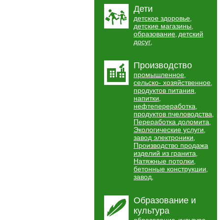
Дети
детское здоровье
,
детские магазины
,
образование
детский
,
досуг
,
Производство
промышленное
,
сельско- хозяйственное
,
продуктов питания
,
напитки
,
нефтепереработка
,
продуктов пчеловодства
,
Переработка доломита
,
Экологические услуги
,
завод электроники
,
Производство продажа
изделий из гранита
,
Натяжные потолки
,
бетонные конструкции
,
завод
,
Образование и
культура