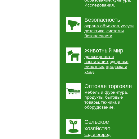
образование
культура
,
,
Исследования
,
Безопасность
охрана объектов
услуги
,
детектива
системы
,
безопасности
,
Животный мир
дрессировка и
воспитание
здоровье
,
животных
продажа и
,
уход
,
Оптовая торговля
мебель и фурнитура
,
продукты
бытовые
,
товары
техника и
,
оборудование
,
Сельское
хозяйство
сад и огород
,