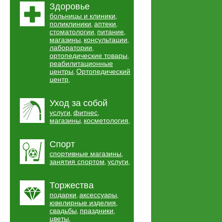
Здоровье
больницы и клиники
,
поликлиники
аптеки
,
,
стоматологии
питание
,
,
магазины
консультации
,
,
лаборатории
,
ортопедические товары
,
реабилитационные
центры
Ортопедический
,
центр
,
Уход за собой
услуги
фитнес
,
,
магазины
косметология
,
,
Спорт
спортивные магазины
,
занятия спортом
услуги
,
,
Торжества
подарки
аксессуары
,
,
ювелирные изделия
,
свадьбы
праздники
,
,
цветы
,