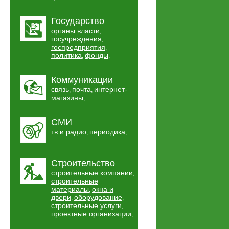
Государство
органы власти
,
госучреждения
,
госпредприятия
,
политика
фонды
,
,
Коммуникации
связь
почта
интернет-
,
,
магазины
,
СМИ
тв и радио
периодика
,
,
Строительство
строительные компании
,
строительные
материалы
окна и
,
двери
оборудование
,
,
строительные услуги
,
проектные организации
,