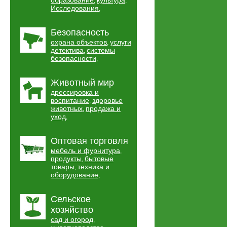
образование
культура
,
,
Исследования
,
Безопасность
охрана объектов
услуги
,
детектива
системы
,
безопасности
,
Животный мир
дрессировка и
воспитание
здоровье
,
животных
продажа и
,
уход
,
Оптовая торговля
мебель и фурнитура
,
продукты
бытовые
,
товары
техника и
,
оборудование
,
Сельское
хозяйство
сад и огород
,