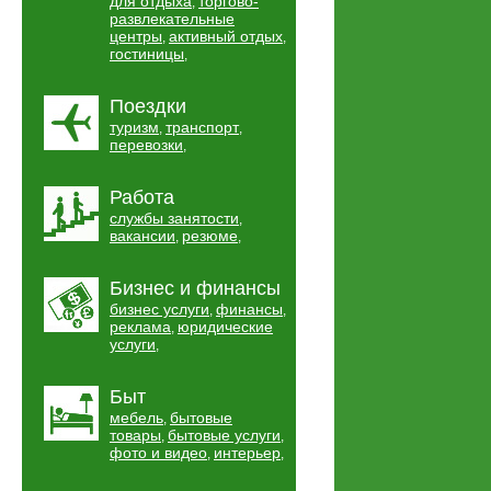
для отдыха
торгово-
,
развлекательные
центры
активный отдых
,
,
гостиницы
,
Поездки
туризм
транспорт
,
,
перевозки
,
Работа
службы занятости
,
вакансии
резюме
,
,
Бизнес и финансы
бизнес услуги
финансы
,
,
реклама
юридические
,
услуги
,
Быт
мебель
бытовые
,
товары
бытовые услуги
,
,
фото и видео
интерьер
,
,