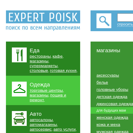
спросить
Еда
магазины
рестораны
кафе
,
,
магазины
,
супермаркеты
,
столовые
готовая кухня
,
,
аксессуары
белье
Одежда
головные уборы
торговые центры
,
магазины
пошив и
,
детская одежда
ремонт
,
джинсовая одежд
для будущих мам
Авто
женская одежда
автосалоны
,
автомагазины
кожа и меха
,
автосервис
авто услуги
,
,
мужская одежда