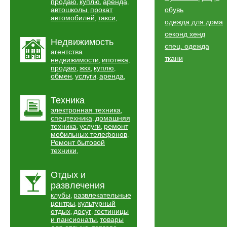
продаю
куплю
аренда
,
,
,
автошколы
прокат
обувь
,
автомобилей
такси
,
,
одежда для дома
секонд хенд
Недвижимость
спец. одежда
агентства
ткани
недвижимости
ипотека
,
,
продаю
жкх
куплю
,
,
,
обмен
услуги
аренда
,
,
,
Техника
электронная техника
,
спецтехника
домашняя
,
техника
услуги
ремонт
,
,
мобильных телефонов
,
Ремонт бытовой
техники
,
Отдых и
развлечения
клубы
развлекательные
,
центры
культурный
,
отдых
досуг
гостиницы
,
,
и пансионаты
товары
,