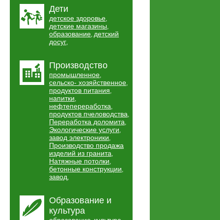
Дети
детское здоровье
,
детские магазины
,
образование
детский
,
досуг
,
Производство
промышленное
,
сельско- хозяйственное
,
продуктов питания
,
напитки
,
нефтепереработка
,
продуктов пчеловодства
,
Переработка доломита
,
Экологические услуги
,
завод электроники
,
Производство продажа
изделий из гранита
,
Натяжные потолки
,
бетонные конструкции
,
завод
,
Образование и
культура