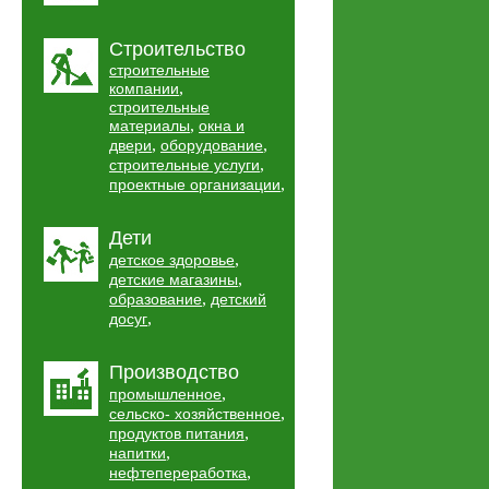
Строительство
строительные
,
компании
строительные
,
материалы
окна и
,
,
двери
оборудование
,
строительные услуги
,
проектные организации
Дети
,
детское здоровье
,
детские магазины
,
образование
детский
,
досуг
Производство
,
промышленное
,
сельско- хозяйственное
,
продуктов питания
,
напитки
,
нефтепереработка