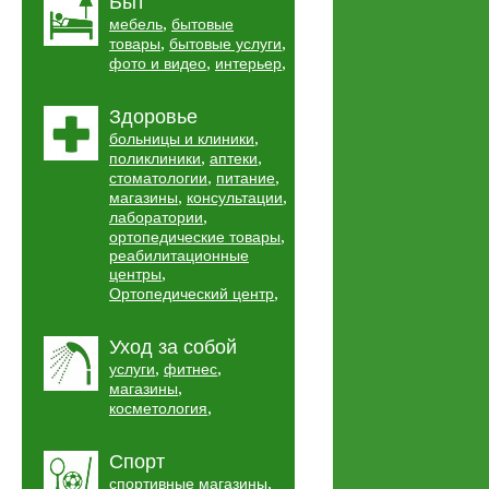
Быт
,
мебель
бытовые
,
,
товары
бытовые услуги
,
,
фото и видео
интерьер
Здоровье
,
больницы и клиники
,
,
поликлиники
аптеки
,
,
стоматологии
питание
,
,
магазины
консультации
,
лаборатории
,
ортопедические товары
реабилитационные
,
центры
,
Ортопедический центр
Уход за собой
,
,
услуги
фитнес
,
магазины
,
косметология
Спорт
,
спортивные магазины