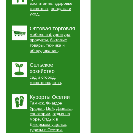
,
воспитание
здоровье
,
животных
продажа и
,
уход
Оптовая торговля
,
мебель и фурнитура
,
продукты
бытовые
,
товары
техника и
,
оборудование
Сельское
хозяйство
,
сад и огород
,
животноводство
Курорты Осетии
,
,
Тамиск
Фиагдон
,
,
,
Урсдон
Цей
Дзинага
,
санатории
отдых на
,
море
Отдых в
,
Дигорском ущелье
,
туризм в Осетии