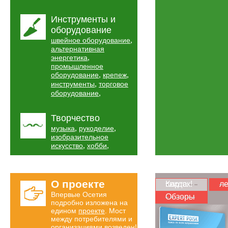
Инструменты и
оборудование
,
швейное оборудование
альтернативная
,
энергетика
промышленное
,
,
оборудование
крепеж
,
инструменты
торговое
,
оборудование
Творчество
,
,
музыка
рукоделие
изобразительное
,
,
искусство
хобби
О проекте
Карта скидок!
ле
Впервые Осетия
Обзоры
подробно изложена на
едином
проекте
. Мост
между потребителями и
организациями возведен!