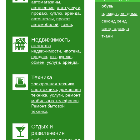
,
автомагазины
обувь
,
,
автосервис
авто услуги
,
,
,
продаю
куплю
аренда
одежда для дома
,
автошколы
прокат
секонд хенд
,
,
автомобилей
такси
спец. одежда
ткани
Недвижимость
агентства
,
,
недвижимости
ипотека
,
,
,
продаю
жкх
куплю
,
,
,
обмен
услуги
аренда
Техника
,
электронная техника
,
спецтехника
домашняя
,
,
техника
услуги
ремонт
,
мобильных телефонов
Ремонт бытовой
,
техники
Отдых и
развлечения
,
клубы
развлекательные