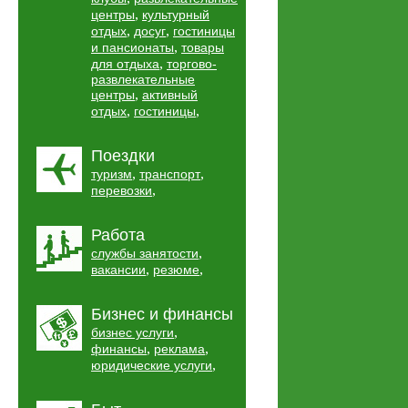
,
центры
культурный
,
,
отдых
досуг
гостиницы
,
и пансионаты
товары
,
для отдыха
торгово-
развлекательные
,
центры
активный
,
,
отдых
гостиницы
Поездки
,
,
туризм
транспорт
,
перевозки
Работа
,
службы занятости
,
,
вакансии
резюме
Бизнес и финансы
,
бизнес услуги
,
,
финансы
реклама
,
юридические услуги