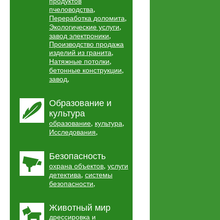
продуктов
,
пчеловодства
,
Переработка доломита
,
Экологические услуги
,
завод электроники
Производство продажа
,
изделий из гранита
,
Натяжные потолки
,
бетонные конструкции
,
завод
Образование и
культура
,
,
образование
культура
,
Исследования
Безопасность
,
охрана объектов
услуги
,
детектива
системы
,
безопасности
Животный мир
дрессировка и