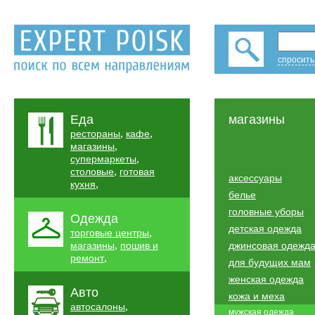
спросить
Еда
магазины
,
,
рестораны
кафе
,
магазины
,
супермаркеты
,
столовые
готовая
аксессуары
,
кухня
белье
головные уборы
Одежда
детская одежда
,
торговые центры
,
магазины
пошив и
джинсовая одежд
,
ремонт
для будущих мам
женская одежда
Авто
кожа и меха
,
автосалоны
мужская одежда