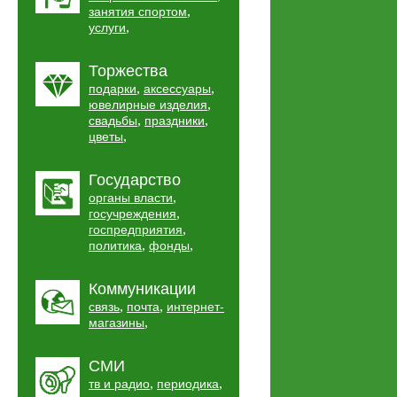
,
занятия спортом
,
услуги
Торжества
,
,
подарки
аксессуары
,
ювелирные изделия
,
,
свадьбы
праздники
,
цветы
Государство
,
органы власти
,
госучреждения
,
госпредприятия
,
,
политика
фонды
Коммуникации
,
,
связь
почта
интернет-
,
магазины
СМИ
,
,
тв и радио
периодика