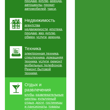
продаю
куплю
аренда
,
,
,
автошколы
прокат
,
автомобилей
такси
,
,
Недвижимость
агентства
недвижимости
ипотека
,
,
продаю
жкх
куплю
,
,
,
обмен
услуги
аренда
,
,
,
Техника
электронная техника
,
спецтехника
домашняя
,
техника
услуги
ремонт
,
,
мобильных телефонов
,
Ремонт бытовой
техники
,
Отдых и
развлечения
клубы
развлекательные
,
центры
культурный
,
отдых
досуг
гостиницы
,
,
и пансионаты
товары
,