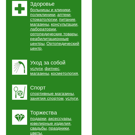
Здоровье
больницы и клиники
,
поликлиники
аптеки
,
,
стоматологии
питание
,
,
магазины
консультации
,
,
лаборатории
,
ортопедические товары
,
реабилитационные
центры
Ортопедический
,
центр
,
Уход за собой
услуги
фитнес
,
,
магазины
косметология
,
,
Спорт
спортивные магазины
,
занятия спортом
услуги
,
,
Торжества
подарки
аксессуары
,
,
ювелирные изделия
,
свадьбы
праздники
,
,
цветы
,