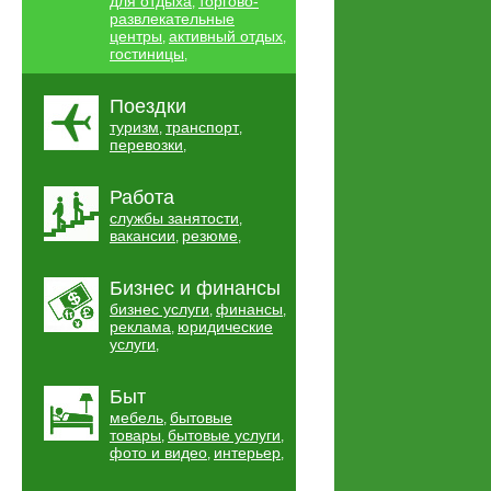
для отдыха
торгово-
,
развлекательные
центры
активный отдых
,
,
гостиницы
,
Поездки
туризм
транспорт
,
,
перевозки
,
Работа
службы занятости
,
вакансии
резюме
,
,
Бизнес и финансы
бизнес услуги
финансы
,
,
реклама
юридические
,
услуги
,
Быт
мебель
бытовые
,
товары
бытовые услуги
,
,
фото и видео
интерьер
,
,