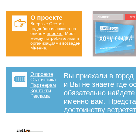
О проекте
Карта скидок!
лет
Впервые Осетия
подробно изложена на
едином
проекте
. Мост
между потребителями и
организациями возведен!
Мнение
.
О проекте
Вы приехали в город 
Статистика
и Вы не знаете где о
Партнерам
Контакты
обязательно найдете
Реклама
именно вам. Предста
достоинству встретя
номере. Во Владикавк
будет предостаточно
информацию - отели 