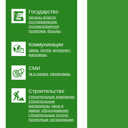
Государство
органы власти
,
госучреждения
,
госпредприятия
,
политика
фонды
,
,
Коммуникации
связь
почта
интернет-
,
,
магазины
,
СМИ
тв и радио
периодика
,
,
Строительство
строительные компании
,
строительные
материалы
окна и
,
двери
оборудование
,
,
строительные услуги
,
проектные организации
,