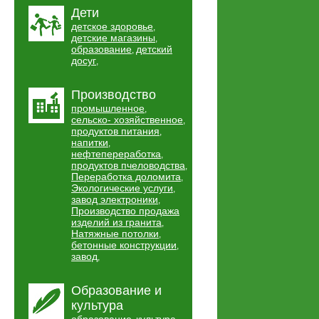
Дети
детское здоровье
,
детские магазины
,
образование
детский
,
досуг
,
Производство
промышленное
,
сельско- хозяйственное
,
продуктов питания
,
напитки
,
нефтепереработка
,
продуктов пчеловодства
,
Переработка доломита
,
Экологические услуги
,
завод электроники
,
Производство продажа
изделий из гранита
,
Натяжные потолки
,
бетонные конструкции
,
завод
,
Образование и
культура