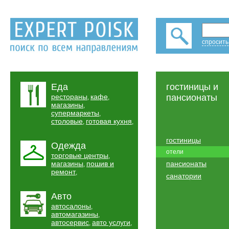
спросить
Еда
гостиницы и
рестораны
кафе
пансионаты
,
,
магазины
,
супермаркеты
,
столовые
готовая кухня
,
,
гостиницы
Одежда
отели
торговые центры
,
магазины
пошив и
пансионаты
,
ремонт
,
санатории
Авто
автосалоны
,
автомагазины
,
автосервис
авто услуги
,
,