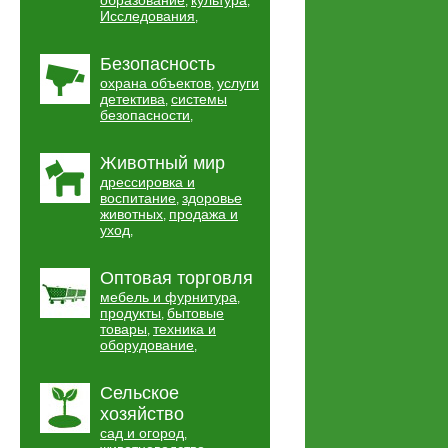
образование
культура
,
,
Исследования
,
Безопасность
охрана объектов
услуги
,
детектива
системы
,
безопасности
,
Животный мир
дрессировка и
воспитание
здоровье
,
животных
продажа и
,
уход
,
Оптовая торговля
мебель и фурнитура
,
продукты
бытовые
,
товары
техника и
,
оборудование
,
Сельское
хозяйство
сад и огород
,