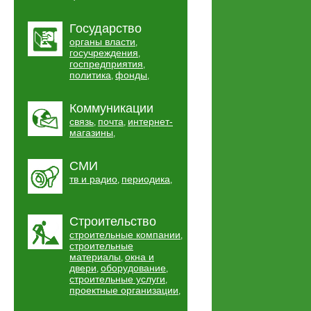
Государство
органы власти
,
госучреждения
,
госпредприятия
,
политика
фонды
,
,
Коммуникации
связь
почта
интернет-
,
,
магазины
,
СМИ
тв и радио
периодика
,
,
Строительство
строительные компании
,
строительные
материалы
окна и
,
двери
оборудование
,
,
строительные услуги
,
проектные организации
,