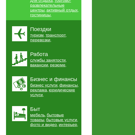
для отдыха
торгово-
,
развлекательные
центры
активный отдых
,
,
гостиницы
,
Поездки
туризм
транспорт
,
,
перевозки
,
Работа
службы занятости
,
вакансии
резюме
,
,
Бизнес и финансы
бизнес услуги
финансы
,
,
реклама
юридические
,
услуги
,
Быт
мебель
бытовые
,
товары
бытовые услуги
,
,
фото и видео
интерьер
,
,