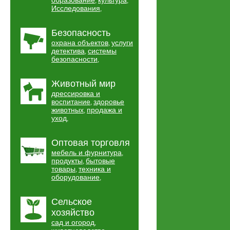
образование
культура
,
,
Исследования
,
Безопасность
охрана объектов
услуги
,
детектива
системы
,
безопасности
,
Животный мир
дрессировка и
воспитание
здоровье
,
животных
продажа и
,
уход
,
Оптовая торговля
мебель и фурнитура
,
продукты
бытовые
,
товары
техника и
,
оборудование
,
Сельское
хозяйство
сад и огород
,