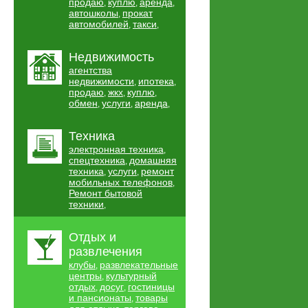
продаю
куплю
аренда
,
,
,
автошколы
прокат
,
автомобилей
такси
,
,
Недвижимость
агентства
недвижимости
ипотека
,
,
продаю
жкх
куплю
,
,
,
обмен
услуги
аренда
,
,
,
Техника
электронная техника
,
спецтехника
домашняя
,
техника
услуги
ремонт
,
,
мобильных телефонов
,
Ремонт бытовой
техники
,
Отдых и
развлечения
клубы
развлекательные
,
центры
культурный
,
отдых
досуг
гостиницы
,
,
и пансионаты
товары
,