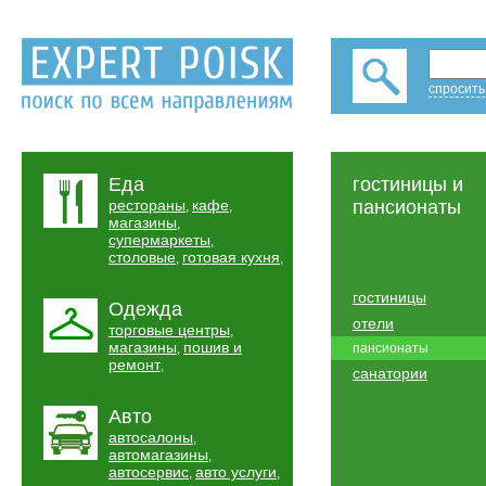
спросить
Еда
гостиницы и
рестораны
кафе
пансионаты
,
,
магазины
,
супермаркеты
,
столовые
готовая кухня
,
,
гостиницы
Одежда
отели
торговые центры
,
магазины
пошив и
,
пансионаты
ремонт
,
санатории
Авто
автосалоны
,
автомагазины
,
автосервис
авто услуги
,
,