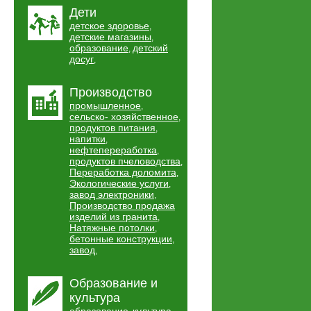
Дети
детское здоровье
,
детские магазины
,
образование
детский
,
досуг
,
Производство
промышленное
,
сельско- хозяйственное
,
продуктов питания
,
напитки
,
нефтепереработка
,
продуктов пчеловодства
,
Переработка доломита
,
Экологические услуги
,
завод электроники
,
Производство продажа
изделий из гранита
,
Натяжные потолки
,
бетонные конструкции
,
завод
,
Образование и
культура