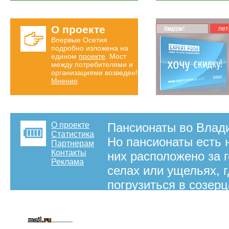
О проекте
Карта скидок!
лет
Впервые Осетия
подробно изложена на
едином
проекте
. Мост
между потребителями и
организациями возведен!
Мнение
.
О проекте
Пансионаты во Влади
Статистика
Но пансионаты есть 
Партнерам
Контакты
них расположено за 
Реклама
селах или ущельях, 
погрузиться в созер
на правах рекламы