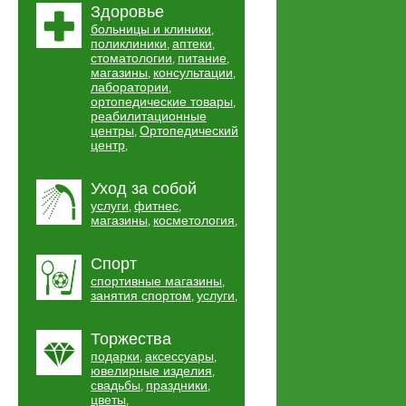
Здоровье
больницы и клиники
,
поликлиники
аптеки
,
,
стоматологии
питание
,
,
магазины
консультации
,
,
лаборатории
,
ортопедические товары
,
реабилитационные
центры
Ортопедический
,
центр
,
Уход за собой
услуги
фитнес
,
,
магазины
косметология
,
,
Спорт
спортивные магазины
,
занятия спортом
услуги
,
,
Торжества
подарки
аксессуары
,
,
ювелирные изделия
,
свадьбы
праздники
,
,
цветы
,