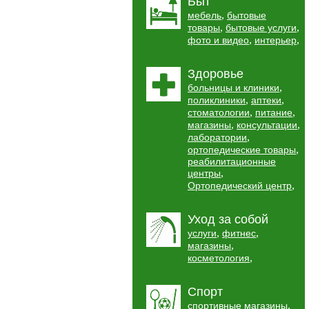
Быт
,
мебель
бытовые
,
,
товары
бытовые услуги
,
,
фото и видео
интерьер
Здоровье
,
больницы и клиники
,
,
поликлиники
аптеки
,
,
стоматологии
питание
,
,
магазины
консультации
,
лаборатории
,
ортопедические товары
реабилитационные
,
центры
,
Ортопедический центр
Уход за собой
,
,
услуги
фитнес
,
магазины
,
косметология
Спорт
,
спортивные магазины