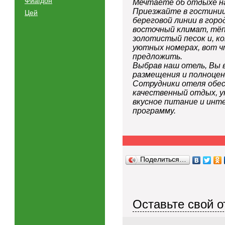
Фиагдон
Мечтаете об отдыхе на
Приезжайте в гостиниц
Цей
береговой линии в гор
восточный климат, тёп
золотистый песок и, ко
уютных номерах, вот 
предложить.
Выбрав наш отель, Вы 
размещения и полноцен
Сотрудники отеля обе
качественный отдых, у
вкусное питание и инт
программу.
Поделиться…
Оставьте свой о