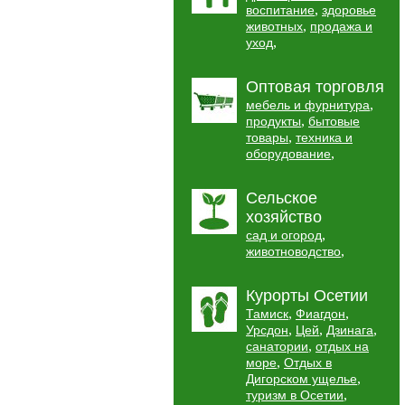
,
воспитание
здоровье
,
животных
продажа и
,
уход
Оптовая торговля
,
мебель и фурнитура
,
продукты
бытовые
,
товары
техника и
,
оборудование
Сельское
хозяйство
,
сад и огород
,
животноводство
Курорты Осетии
,
,
Тамиск
Фиагдон
,
,
,
Урсдон
Цей
Дзинага
,
санатории
отдых на
,
море
Отдых в
,
Дигорском ущелье
,
туризм в Осетии