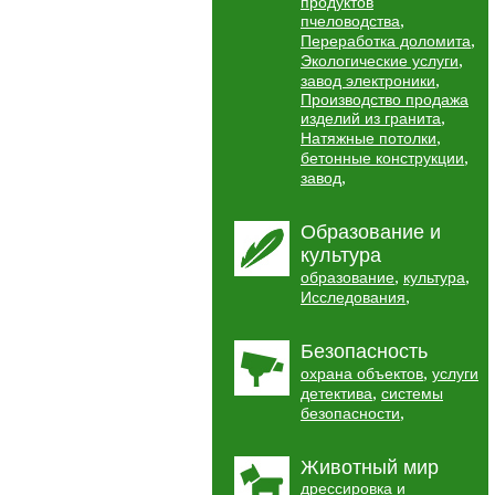
продуктов
,
пчеловодства
,
Переработка доломита
,
Экологические услуги
,
завод электроники
Производство продажа
,
изделий из гранита
,
Натяжные потолки
,
бетонные конструкции
,
завод
Образование и
культура
,
,
образование
культура
,
Исследования
Безопасность
,
охрана объектов
услуги
,
детектива
системы
,
безопасности
Животный мир
дрессировка и