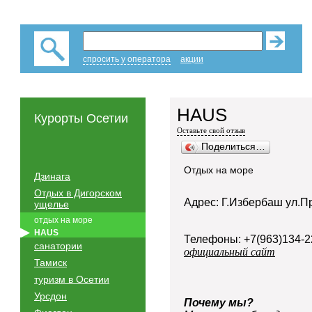
спросить у оператора
акции
HAUS
Курорты Осетии
Оставьте свой отзыв
Поделиться…
Отдых на море
Дзинага
Отдых в Дигорском
Адрес: Г.Избербаш ул.П
ущелье
отдых на море
HAUS
Телефоны: +7(963)134-2
санатории
официальный сайт
Тамиск
туризм в Осетии
Урсдон
Почему мы?