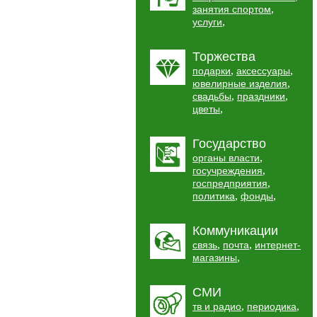
,
занятия спортом
,
услуги
Торжества
,
,
подарки
аксессуары
,
ювелирные изделия
,
,
свадьбы
праздники
,
цветы
Государство
,
органы власти
,
госучреждения
,
госпредприятия
,
,
политика
фонды
Коммуникации
,
,
связь
почта
интернет-
,
магазины
СМИ
,
,
тв и радио
периодика