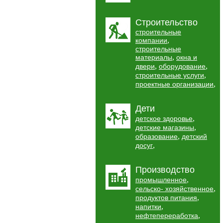
Строительство
строительные
,
компании
строительные
,
материалы
окна и
,
,
двери
оборудование
,
строительные услуги
,
проектные организации
Дети
,
детское здоровье
,
детские магазины
,
образование
детский
,
досуг
Производство
,
промышленное
,
сельско- хозяйственное
,
продуктов питания
,
напитки
,
нефтепереработка