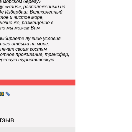
 морском берегу?
у «Haus», расположенный на
оде Избербаш. Великолепный
лое и чистое море,
нечно же, размещение в
что мы можем Вам
выбираете лучшие условия
ного отдыха на море.
спечат своим гостям
ютное проживание, трансфер,
ересную туристическую
тзыв