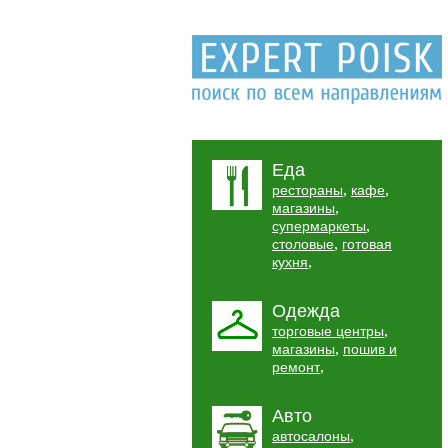
Еда
,
,
рестораны
кафе
,
магазины
,
супермаркеты
,
столовые
готовая
,
кухня
Одежда
,
торговые центры
,
магазины
пошив и
,
ремонт
Авто
,
автосалоны