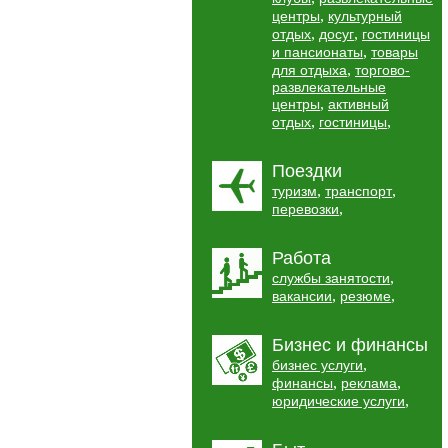
,
центры
культурный
,
,
отдых
досуг
гостиницы
,
и пансионаты
товары
,
для отдыха
торгово-
развлекательные
,
центры
активный
,
,
отдых
гостиницы
Поездки
,
,
туризм
транспорт
,
перевозки
Работа
,
службы занятости
,
,
вакансии
резюме
Бизнес и финансы
,
бизнес услуги
,
,
финансы
реклама
,
юридические услуги