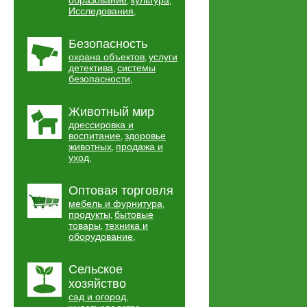
образование
культура
,
,
Исследования
,
Безопасность
охрана объектов
услуги
,
детектива
системы
,
безопасности
,
Животный мир
дрессировка и
воспитание
здоровье
,
животных
продажа и
,
уход
,
Оптовая торговля
мебель и фурнитура
,
продукты
бытовые
,
товары
техника и
,
оборудование
,
Сельское
хозяйство
сад и огород
,