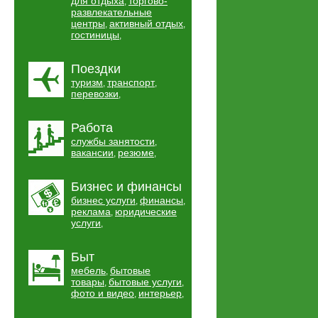
для отдыха
торгово-
,
развлекательные
центры
активный отдых
,
,
гостиницы
,
Поездки
туризм
транспорт
,
,
перевозки
,
Работа
службы занятости
,
вакансии
резюме
,
,
Бизнес и финансы
бизнес услуги
финансы
,
,
реклама
юридические
,
услуги
,
Быт
мебель
бытовые
,
товары
бытовые услуги
,
,
фото и видео
интерьер
,
,