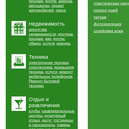
продаю
куплю
аренда
,
,
,
пластическая хир
автошколы
прокат
,
автомобилей
такси
прокол ушей
,
,
татуаж
Недвижимость
фотоэпиляция
агентства
шлифовка кожи
недвижимости
ипотека
,
,
продаю
жкх
куплю
,
,
,
обмен
услуги
аренда
,
,
,
Техника
электронная техника
,
спецтехника
домашняя
,
техника
услуги
ремонт
,
,
мобильных телефонов
,
Ремонт бытовой
техники
,
Отдых и
развлечения
клубы
развлекательные
,
центры
культурный
,
отдых
досуг
гостиницы
,
,
и пансионаты
товары
,