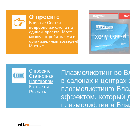
О проекте
Карта скидок!
лет
Впервые Осетия
подробно изложена на
едином
проекте
. Мост
между потребителями и
организациями возведен!
Мнение
.
О проекте
Плазмолифтинг во В
Статистика
в салонах и центрах
Партнерам
Контакты
плазмолифтинга Вла
Реклама
эффектом, который д
плазмолифтинга Вла
на правах рекламы