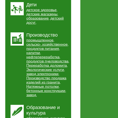
Дети
детское здоровье
,
детские магазины
,
образование
детский
,
досуг
,
Производство
промышленное
,
сельско- хозяйственное
,
продуктов питания
,
напитки
,
нефтепереработка
,
продуктов пчеловодства
,
Переработка доломита
,
Экологические услуги
,
завод электроники
,
Производство продажа
изделий из гранита
,
Натяжные потолки
,
бетонные конструкции
,
завод
,
Образование и
культура