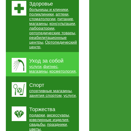
Здоровье
больницы и клиники
,
поликлиники
аптеки
,
,
стоматологии
питание
,
,
магазины
консультации
,
,
лаборатории
,
ортопедические товары
,
реабилитационные
центры
Ортопедический
,
центр
,
Уход за собой
услуги
фитнес
,
,
магазины
косметология
,
,
Спорт
спортивные магазины
,
занятия спортом
услуги
,
,
Торжества
подарки
аксессуары
,
,
ювелирные изделия
,
свадьбы
праздники
,
,
цветы
,