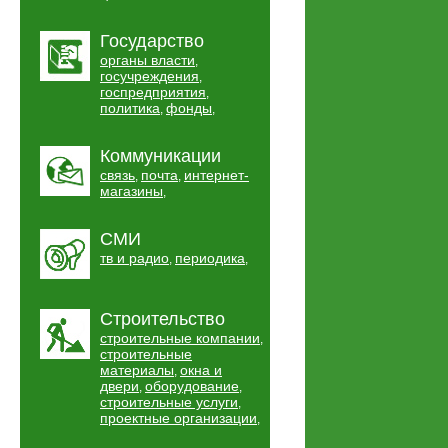
Государство
органы власти
,
госучреждения
,
госпредприятия
,
политика
фонды
,
,
Коммуникации
связь
почта
интернет-
,
,
магазины
,
СМИ
тв и радио
периодика
,
,
Строительство
строительные компании
,
строительные
материалы
окна и
,
двери
оборудование
,
,
строительные услуги
,
проектные организации
,