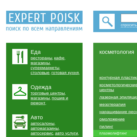
спросить
Еда
косметология
рестораны
кафе
,
,
магазины
,
супермаркеты
,
столовые
готовая кухня
,
,
контурная пластик
косметологически
Одежда
центры
торговые центры
,
лазерная эпиляци
магазины
пошив и
,
ремонт
,
мезотерапия
наращивание рес
Авто
омоложение
автосалоны
,
пилинг
автомагазины
,
автосервис
авто услуги
,
,
плазмолифтинг