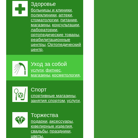
Здоровье
больницы и клиники
,
поликлиники
аптеки
,
,
стоматологии
питание
,
,
магазины
консультации
,
,
лаборатории
,
ортопедические товары
,
реабилитационные
центры
Ортопедический
,
центр
,
Уход за собой
услуги
фитнес
,
,
магазины
косметология
,
,
Спорт
спортивные магазины
,
занятия спортом
услуги
,
,
Торжества
подарки
аксессуары
,
,
ювелирные изделия
,
свадьбы
праздники
,
,
цветы
,