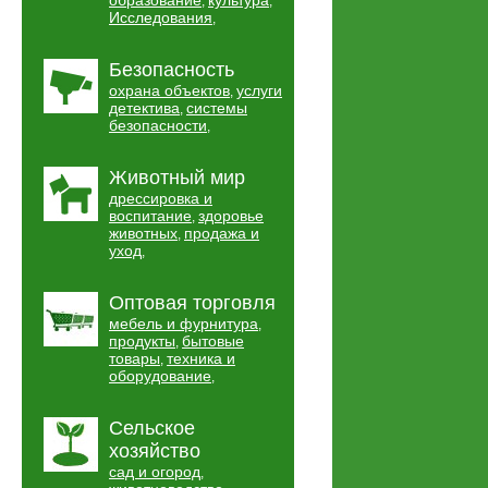
образование
культура
,
,
Исследования
,
Безопасность
охрана объектов
услуги
,
детектива
системы
,
безопасности
,
Животный мир
дрессировка и
воспитание
здоровье
,
животных
продажа и
,
уход
,
Оптовая торговля
мебель и фурнитура
,
продукты
бытовые
,
товары
техника и
,
оборудование
,
Сельское
хозяйство
сад и огород
,