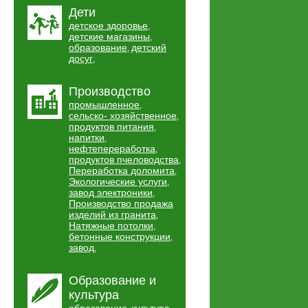
Дети
детское здоровье
,
детские магазины
,
образование
детский
,
досуг
,
Производство
промышленное
,
сельско- хозяйственное
,
продуктов питания
,
напитки
,
нефтепереработка
,
продуктов пчеловодства
,
Переработка доломита
,
Экологические услуги
,
завод электроники
,
Производство продажа
изделий из гранита
,
Натяжные потолки
,
бетонные конструкции
,
завод
,
Образование и
культура