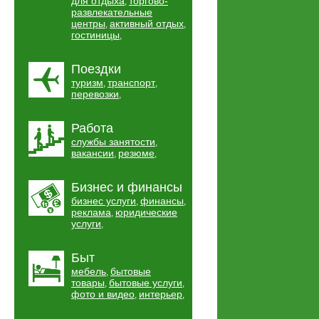
для отдыха
торгово-
,
развлекательные
центры
активный отдых
,
,
гостиницы
,
Поездки
туризм
транспорт
,
,
перевозки
,
Работа
службы занятости
,
вакансии
резюме
,
,
Бизнес и финансы
бизнес услуги
финансы
,
,
реклама
юридические
,
услуги
,
Быт
мебель
бытовые
,
товары
бытовые услуги
,
,
фото и видео
интерьер
,
,