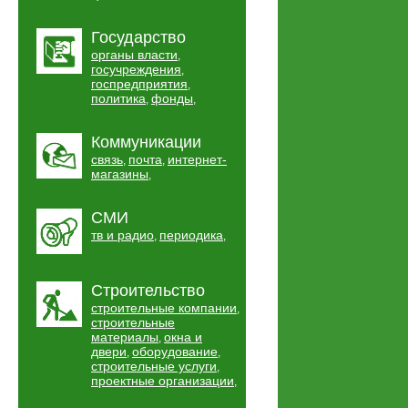
Государство
органы власти
,
госучреждения
,
госпредприятия
,
политика
фонды
,
,
Коммуникации
связь
почта
интернет-
,
,
магазины
,
СМИ
тв и радио
периодика
,
,
Строительство
строительные компании
,
строительные
материалы
окна и
,
двери
оборудование
,
,
строительные услуги
,
проектные организации
,