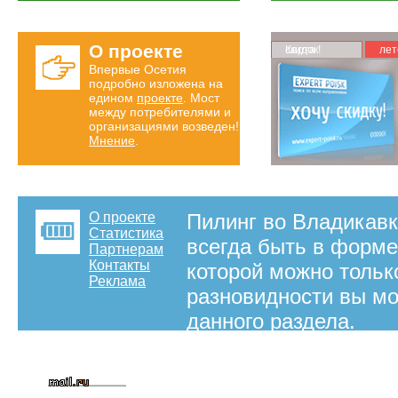
О проекте
Карта скидок!
лет
Впервые Осетия
подробно изложена на
едином
проекте
. Мост
между потребителями и
организациями возведен!
Мнение
.
О проекте
Пилинг во Владикавк
Статистика
всегда быть в форме
Партнерам
Контакты
которой можно тольк
Реклама
разновидности вы м
данного раздела.
на правах рекламы