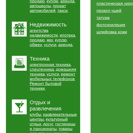
продаю
куплю
аренда
,
,
,
пластическая хир
автошколы
прокат
,
автомобилей
такси
прокол ушей
,
,
татуаж
Недвижимость
фотоэпиляция
агентства
шлифовка кожи
недвижимости
ипотека
,
,
продаю
жкх
куплю
,
,
,
обмен
услуги
аренда
,
,
,
Техника
электронная техника
,
спецтехника
домашняя
,
техника
услуги
ремонт
,
,
мобильных телефонов
,
Ремонт бытовой
техники
,
Отдых и
развлечения
клубы
развлекательные
,
центры
культурный
,
отдых
досуг
гостиницы
,
,
и пансионаты
товары
,