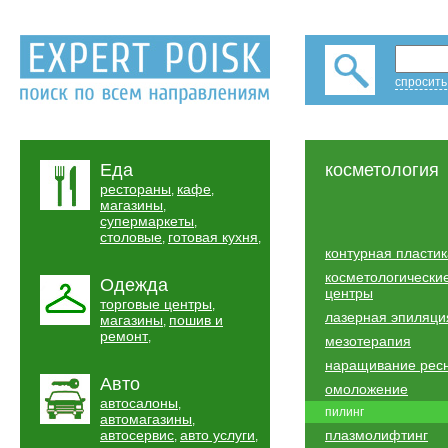
спросить
Еда
косметология
рестораны
кафе
,
,
магазины
,
супермаркеты
,
столовые
готовая кухня
,
,
контурная пластик
косметологически
Одежда
центры
торговые центры
,
лазерная эпиляци
магазины
пошив и
,
ремонт
,
мезотерапия
наращивание рес
Авто
омоложение
автосалоны
,
пилинг
автомагазины
,
автосервис
авто услуги
плазмолифтинг
,
,