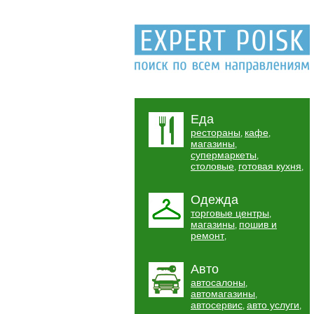
Еда
рестораны
кафе
,
,
магазины
,
супермаркеты
,
столовые
готовая кухня
,
,
Одежда
торговые центры
,
магазины
пошив и
,
ремонт
,
Авто
автосалоны
,
автомагазины
,
автосервис
авто услуги
,
,