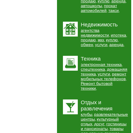
продаю
куплю
аренда
,
,
,
автошколы
прокат
,
автомобилей
такси
,
,
Недвижимость
агентства
недвижимости
ипотека
,
,
продаю
жкх
куплю
,
,
,
обмен
услуги
аренда
,
,
,
Техника
электронная техника
,
спецтехника
домашняя
,
техника
услуги
ремонт
,
,
мобильных телефонов
,
Ремонт бытовой
техники
,
Отдых и
развлечения
клубы
развлекательные
,
центры
культурный
,
отдых
досуг
гостиницы
,
,
и пансионаты
товары
,