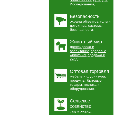
образование
культура
,
,
Исследования
,
Безопасность
охрана объектов
услуги
,
детектива
системы
,
безопасности
,
Животный мир
дрессировка и
воспитание
здоровье
,
животных
продажа и
,
уход
,
Оптовая торговля
мебель и фурнитура
,
продукты
бытовые
,
товары
техника и
,
оборудование
,
Сельское
хозяйство
сад и огород
,