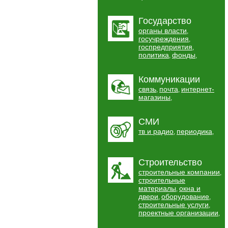
Государство
органы власти
,
госучреждения
,
госпредприятия
,
политика
фонды
,
,
Коммуникации
связь
почта
интернет-
,
,
магазины
,
СМИ
тв и радио
периодика
,
,
Строительство
строительные компании
,
строительные
материалы
окна и
,
двери
оборудование
,
,
строительные услуги
,
проектные организации
,