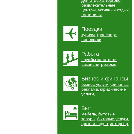
для отдыха
торгово-
,
развлекательные
центры
активный отдых
,
,
гостиницы
,
Поездки
туризм
транспорт
,
,
перевозки
,
Работа
службы занятости
,
вакансии
резюме
,
,
Бизнес и финансы
бизнес услуги
финансы
,
,
реклама
юридические
,
услуги
,
Быт
мебель
бытовые
,
товары
бытовые услуги
,
,
фото и видео
интерьер
,
,