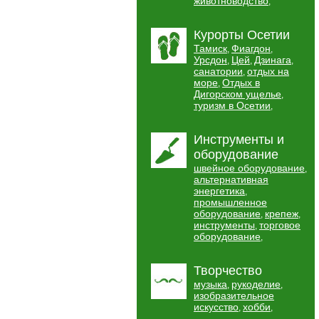
животноводство
,
Курорты Осетии
Тамиск
Фиагдон
,
,
Урсдон
Цей
Дзинага
,
,
,
санатории
отдых на
,
море
Отдых в
,
Дигорском ущелье
,
туризм в Осетии
,
Инструменты и
оборудование
швейное оборудование
,
альтернативная
энергетика
,
промышленное
оборудование
крепеж
,
,
инструменты
торговое
,
оборудование
,
Творчество
музыка
рукоделие
,
,
изобразительное
искусство
хобби
,
,