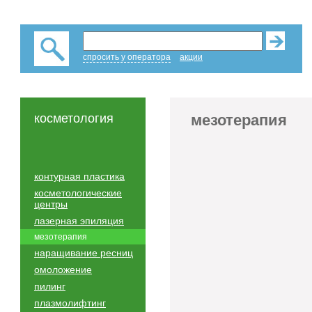
спросить у оператора
акции
косметология
мезотерапия
контурная пластика
косметологические
центры
лазерная эпиляция
мезотерапия
наращивание ресниц
омоложение
пилинг
плазмолифтинг