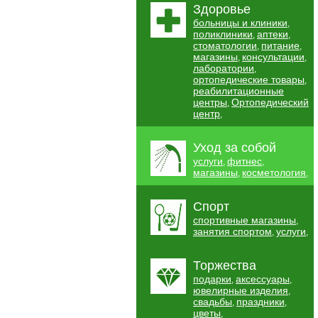
Здоровье
больницы и клиники
,
поликлиники
аптеки
,
,
стоматологии
питание
,
,
магазины
консультации
,
,
лаборатории
,
ортопедические товары
,
реабилитационные
центры
Ортопедический
,
центр
,
Уход за собой
услуги
фитнес
,
,
магазины
косметология
,
,
Спорт
спортивные магазины
,
занятия спортом
услуги
,
,
Торжества
подарки
аксессуары
,
,
ювелирные изделия
,
свадьбы
праздники
,
,
цветы
,