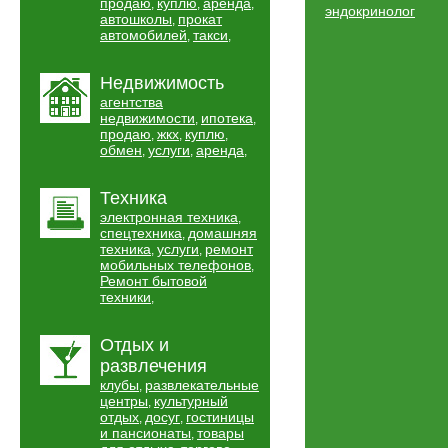
продаю
куплю
аренда
,
,
,
эндокринолог
автошколы
прокат
,
автомобилей
такси
,
,
Недвижимость
агентства
недвижимости
ипотека
,
,
продаю
жкх
куплю
,
,
,
обмен
услуги
аренда
,
,
,
Техника
электронная техника
,
спецтехника
домашняя
,
техника
услуги
ремонт
,
,
мобильных телефонов
,
Ремонт бытовой
техники
,
Отдых и
развлечения
клубы
развлекательные
,
центры
культурный
,
отдых
досуг
гостиницы
,
,
и пансионаты
товары
,