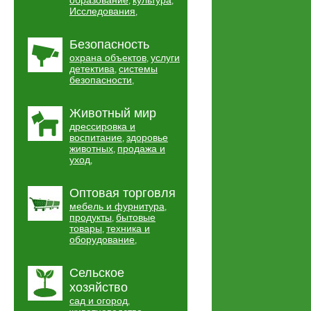
образование
культура
,
,
Исследования
,
Безопасность
охрана объектов
услуги
,
детектива
системы
,
безопасности
,
Животный мир
дрессировка и
воспитание
здоровье
,
животных
продажа и
,
уход
,
Оптовая торговля
мебель и фурнитура
,
продукты
бытовые
,
товары
техника и
,
оборудование
,
Сельское
хозяйство
сад и огород
,