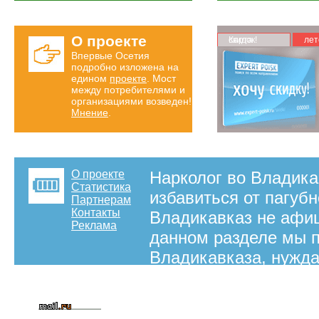
О проекте
Карта скидок!
лет
Впервые Осетия
подробно изложена на
едином
проекте
. Мост
между потребителями и
организациями возведен!
Мнение
.
О проекте
Нарколог во Владикав
Статистика
избавиться от пагубн
Партнерам
Контакты
Владикавказ не афи
Реклама
данном разделе мы 
Владикавказа, нужда
на правах рекламы