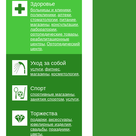
Здоровье
больницы и клиники
,
поликлиники
аптеки
,
,
стоматологии
питание
,
,
магазины
консультации
,
,
лаборатории
,
ортопедические товары
,
реабилитационные
центры
Ортопедический
,
центр
,
Уход за собой
услуги
фитнес
,
,
магазины
косметология
,
,
Спорт
спортивные магазины
,
занятия спортом
услуги
,
,
Торжества
подарки
аксессуары
,
,
ювелирные изделия
,
свадьбы
праздники
,
,
цветы
,