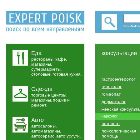
спросить
Еда
консультации
рестораны
кафе
,
,
магазины
,
супермаркеты
,
столовые
готовая кухня
,
,
гастроэнтеролог
гинеколог
Одежда
гомеопат
торговые центры
,
магазины
пошив и
,
дерматолог
ремонт
,
женская консульт
нарколог
Авто
остеопат
автосалоны
,
автомагазины
психологическая
,
автосервис
авто услуги
помощь
,
,