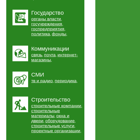
Государство
органы власти
,
госучреждения
,
госпредприятия
,
политика
фонды
,
,
Коммуникации
связь
почта
интернет-
,
,
магазины
,
СМИ
тв и радио
периодика
,
,
Строительство
строительные компании
,
строительные
материалы
окна и
,
двери
оборудование
,
,
строительные услуги
,
проектные организации
,