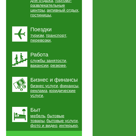
для отдыха
торгово-
,
развлекательные
центры
активный отдых
,
,
гостиницы
,
Поездки
туризм
транспорт
,
,
перевозки
,
Работа
службы занятости
,
вакансии
резюме
,
,
Бизнес и финансы
бизнес услуги
финансы
,
,
реклама
юридические
,
услуги
,
Быт
мебель
бытовые
,
товары
бытовые услуги
,
,
фото и видео
интерьер
,
,