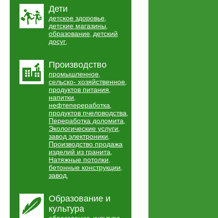
Дети
детское здоровье
,
детские магазины
,
образование
детский
,
досуг
,
Производство
промышленное
,
сельско- хозяйственное
,
продуктов питания
,
напитки
,
нефтепереработка
,
продуктов пчеловодства
,
Переработка доломита
,
Экологические услуги
,
завод электроники
,
Производство продажа
изделий из гранита
,
Натяжные потолки
,
бетонные конструкции
,
завод
,
Образование и
культура