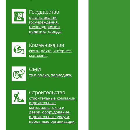
Государство
органы власти
,
госучреждения
,
госпредприятия
,
политика
фонды
,
,
Коммуникации
связь
почта
интернет-
,
,
магазины
,
СМИ
тв и радио
периодика
,
,
Строительство
строительные компании
,
строительные
материалы
окна и
,
двери
оборудование
,
,
строительные услуги
,
проектные организации
,