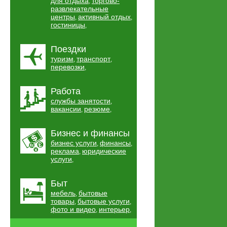
для отдыха
торгово-
,
развлекательные
центры
активный отдых
,
,
гостиницы
,
Поездки
туризм
транспорт
,
,
перевозки
,
Работа
службы занятости
,
вакансии
резюме
,
,
Бизнес и финансы
бизнес услуги
финансы
,
,
реклама
юридические
,
услуги
,
Быт
мебель
бытовые
,
товары
бытовые услуги
,
,
фото и видео
интерьер
,
,