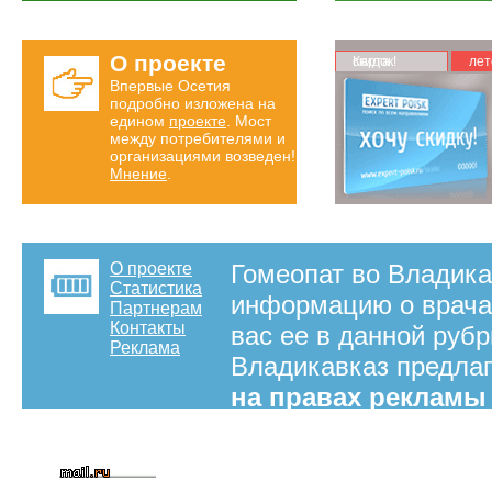
О проекте
Карта скидок!
лет
Впервые Осетия
подробно изложена на
едином
проекте
. Мост
между потребителями и
организациями возведен!
Мнение
.
О проекте
Гомеопат во Владика
Статистика
информацию о врача
Партнерам
Контакты
вас ее в данной рубр
Реклама
Владикавказ предлаг
на правах рекламы