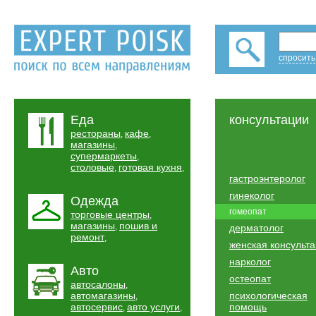
спросить
Еда
консультации
рестораны
кафе
,
,
магазины
,
супермаркеты
,
столовые
готовая кухня
,
,
гастроэнтеролог
гинеколог
Одежда
гомеопат
торговые центры
,
магазины
пошив и
,
дерматолог
ремонт
,
женская консульт
нарколог
Авто
остеопат
автосалоны
,
автомагазины
психологическая
,
автосервис
авто услуги
помощь
,
,