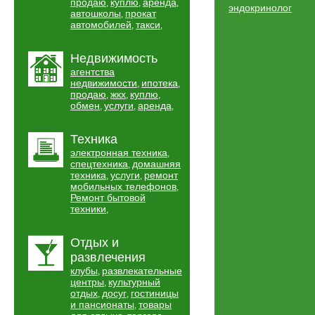
продаю
куплю
аренда
,
,
,
эндокринолог
автошколы
прокат
,
автомобилей
такси
,
,
Недвижимость
агентства
недвижимости
ипотека
,
,
продаю
жкх
куплю
,
,
,
обмен
услуги
аренда
,
,
,
Техника
электронная техника
,
спецтехника
домашняя
,
техника
услуги
ремонт
,
,
мобильных телефонов
,
Ремонт бытовой
техники
,
Отдых и
развлечения
клубы
развлекательные
,
центры
культурный
,
отдых
досуг
гостиницы
,
,
и пансионаты
товары
,