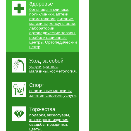
Здоровье
больницы и клиники
,
поликлиники
аптеки
,
,
стоматологии
питание
,
,
магазины
консультации
,
,
лаборатории
,
ортопедические товары
,
реабилитационные
центры
Ортопедический
,
центр
,
Уход за собой
услуги
фитнес
,
,
магазины
косметология
,
,
Спорт
спортивные магазины
,
занятия спортом
услуги
,
,
Торжества
подарки
аксессуары
,
,
ювелирные изделия
,
свадьбы
праздники
,
,
цветы
,