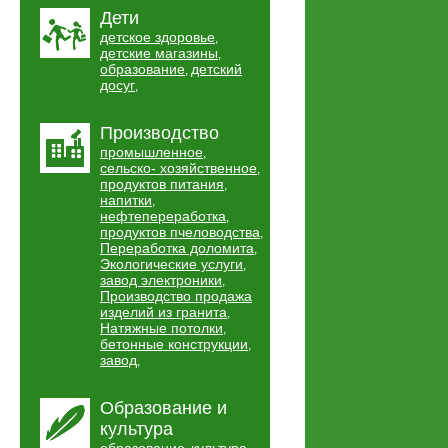
Дети
детское здоровье
,
детские магазины
,
образование
детский
,
досуг
,
Производство
промышленное
,
сельско- хозяйственное
,
продуктов питания
,
напитки
,
нефтепереработка
,
продуктов пчеловодства
,
Переработка доломита
,
Экологические услуги
,
завод электроники
,
Производство продажа
изделий из гранита
,
Натяжные потолки
,
бетонные конструкции
,
завод
,
Образование и
культура