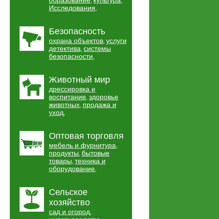
образование
культура
,
,
Исследования
,
Безопасность
охрана объектов
услуги
,
детектива
системы
,
безопасности
,
Животный мир
дрессировка и
воспитание
здоровье
,
животных
продажа и
,
уход
,
Оптовая торговля
мебель и фурнитура
,
продукты
бытовые
,
товары
техника и
,
оборудование
,
Сельское
хозяйство
сад и огород
,