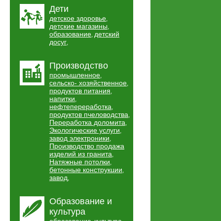
Дети
детское здоровье
,
детские магазины
,
образование
детский
,
досуг
,
Производство
промышленное
,
сельско- хозяйственное
,
продуктов питания
,
напитки
,
нефтепереработка
,
продуктов пчеловодства
,
Переработка доломита
,
Экологические услуги
,
завод электроники
,
Производство продажа
изделий из гранита
,
Натяжные потолки
,
бетонные конструкции
,
завод
,
Образование и
культура