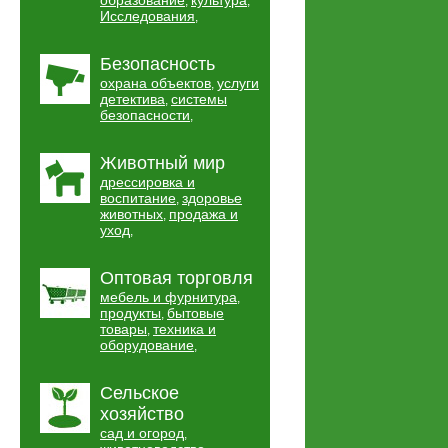
образование
культура
,
,
Исследования
,
Безопасность
охрана объектов
услуги
,
детектива
системы
,
безопасности
,
Животный мир
дрессировка и
воспитание
здоровье
,
животных
продажа и
,
уход
,
Оптовая торговля
мебель и фурнитура
,
продукты
бытовые
,
товары
техника и
,
оборудование
,
Сельское
хозяйство
сад и огород
,