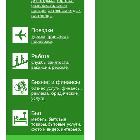
для отдыха
торгово-
,
развлекательные
центры
активный отдых
,
,
гостиницы
,
Поездки
туризм
транспорт
,
,
перевозки
,
Работа
службы занятости
,
вакансии
резюме
,
,
Бизнес и финансы
бизнес услуги
финансы
,
,
реклама
юридические
,
услуги
,
Быт
мебель
бытовые
,
товары
бытовые услуги
,
,
фото и видео
интерьер
,
,