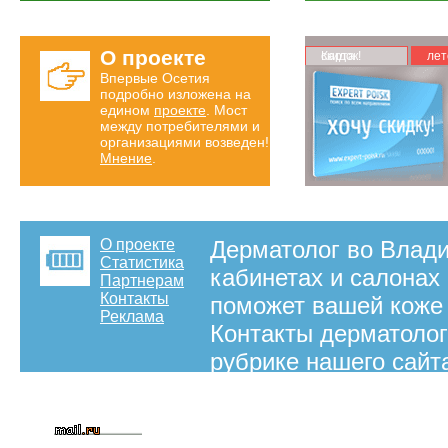
О проекте
Карта скидок!
лет
Впервые Осетия
подробно изложена на
едином
проекте
. Мост
между потребителями и
организациями возведен!
Мнение
.
О проекте
Дерматолог во Влади
Статистика
кабинетах и салонах
Партнерам
Контакты
поможет вашей коже 
Реклама
Контакты дерматолог
рубрике нашего сайт
на правах рекламы