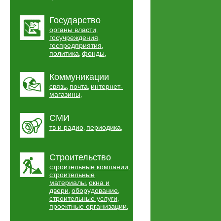
Государство
органы власти
,
госучреждения
,
госпредприятия
,
политика
фонды
,
,
Коммуникации
связь
почта
интернет-
,
,
магазины
,
СМИ
тв и радио
периодика
,
,
Строительство
строительные компании
,
строительные
материалы
окна и
,
двери
оборудование
,
,
строительные услуги
,
проектные организации
,