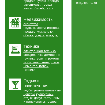
продаю
куплю
аренда
,
,
,
эндокринолог
автошколы
прокат
,
автомобилей
такси
,
,
Недвижимость
агентства
недвижимости
ипотека
,
,
продаю
жкх
куплю
,
,
,
обмен
услуги
аренда
,
,
,
Техника
электронная техника
,
спецтехника
домашняя
,
техника
услуги
ремонт
,
,
мобильных телефонов
,
Ремонт бытовой
техники
,
Отдых и
развлечения
клубы
развлекательные
,
центры
культурный
,
отдых
досуг
гостиницы
,
,
и пансионаты
товары
,