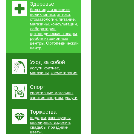
Здоровье
больницы и клиники
,
поликлиники
аптеки
,
,
стоматологии
питание
,
,
магазины
консультации
,
,
лаборатории
,
ортопедические товары
,
реабилитационные
центры
Ортопедический
,
центр
,
Уход за собой
услуги
фитнес
,
,
магазины
косметология
,
,
Спорт
спортивные магазины
,
занятия спортом
услуги
,
,
Торжества
подарки
аксессуары
,
,
ювелирные изделия
,
свадьбы
праздники
,
,
цветы
,