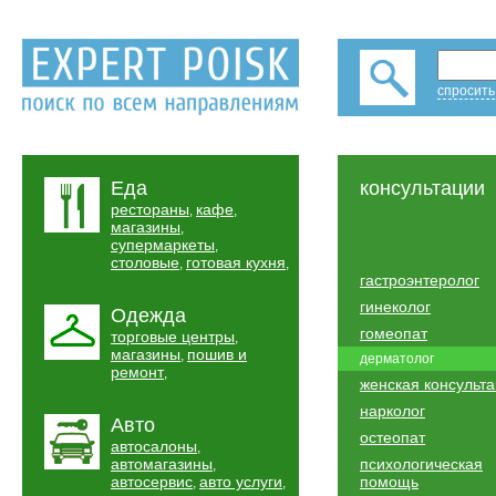
спросить
Еда
консультации
рестораны
кафе
,
,
магазины
,
супермаркеты
,
столовые
готовая кухня
,
,
гастроэнтеролог
гинеколог
Одежда
гомеопат
торговые центры
,
магазины
пошив и
,
дерматолог
ремонт
,
женская консульт
нарколог
Авто
остеопат
автосалоны
,
автомагазины
психологическая
,
автосервис
авто услуги
помощь
,
,