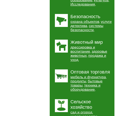
образование
культура
,
,
Исследования
,
Безопасность
охрана объектов
услуги
,
детектива
системы
,
безопасности
,
Животный мир
дрессировка и
воспитание
здоровье
,
животных
продажа и
,
уход
,
Оптовая торговля
мебель и фурнитура
,
продукты
бытовые
,
товары
техника и
,
оборудование
,
Сельское
хозяйство
сад и огород
,