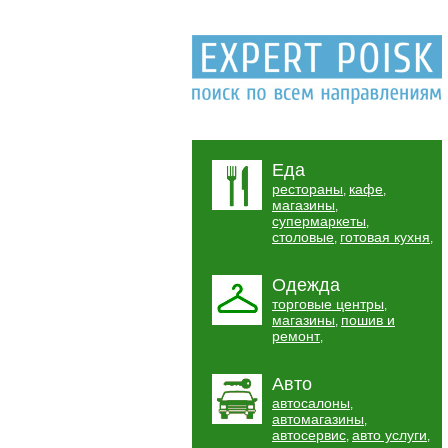
Еда
рестораны
кафе
,
,
магазины
,
супермаркеты
,
столовые
готовая кухня
,
,
Одежда
торговые центры
,
магазины
пошив и
,
ремонт
,
Авто
автосалоны
,
автомагазины
,
автосервис
авто услуги
,
,