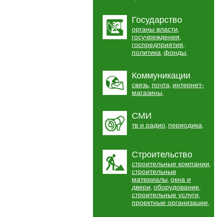
Государство
органы власти
,
госучреждения
,
госпредприятия
,
политика
фонды
,
,
Коммуникации
связь
почта
интернет-
,
,
магазины
,
СМИ
тв и радио
периодика
,
,
Строительство
строительные компании
,
строительные
материалы
окна и
,
двери
оборудование
,
,
строительные услуги
,
проектные организации
,