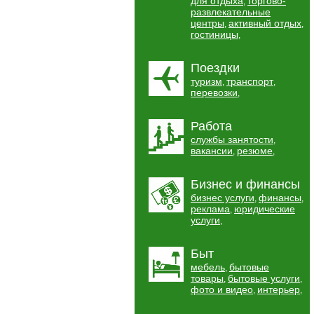
для отдыха
торгово-
,
развлекательные
центры
активный отдых
,
,
гостиницы
,
Поездки
туризм
транспорт
,
,
перевозки
,
Работа
службы занятости
,
вакансии
резюме
,
,
Бизнес и финансы
бизнес услуги
финансы
,
,
реклама
юридические
,
услуги
,
Быт
мебель
бытовые
,
товары
бытовые услуги
,
,
фото и видео
интерьер
,
,