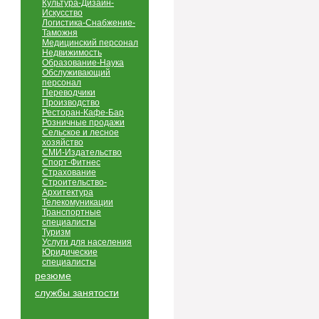
Культура-Дизайн-
Искусство
Логистика-Снабжение-
Таможня
Медицинский персонал
Недвижимость
Образование-Наука
Обслуживающий
персонал
Переводчики
Производство
Ресторан-Кафе-Бар
Розничные продажи
Сельское и лесное
хозяйство
СМИ-Издательство
Спорт-Фитнес
Страхование
Строительство-
Архитектура
Телекомуникации
Транспортные
специалисты
Туризм
Услуги для населения
Юридические
специалисты
резюме
службы занятости