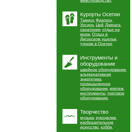
животноводство
,
Курорты Осетии
Тамиск
Фиагдон
,
,
Урсдон
Цей
Дзинага
,
,
,
санатории
отдых на
,
море
Отдых в
,
Дигорском ущелье
,
туризм в Осетии
,
Инструменты и
оборудование
швейное оборудование
,
альтернативная
энергетика
,
промышленное
оборудование
крепеж
,
,
инструменты
торговое
,
оборудование
,
Творчество
музыка
рукоделие
,
,
изобразительное
искусство
хобби
,
,