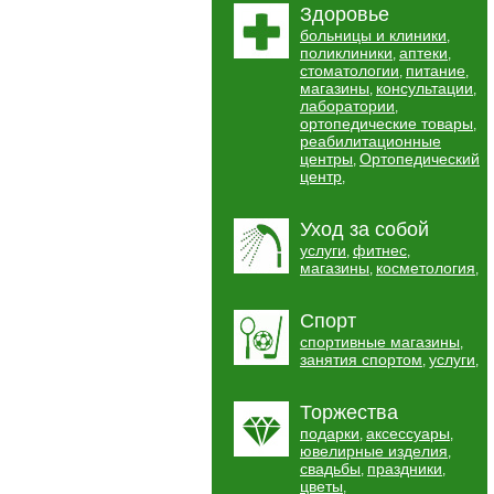
Здоровье
больницы и клиники
,
поликлиники
аптеки
,
,
стоматологии
питание
,
,
магазины
консультации
,
,
лаборатории
,
ортопедические товары
,
реабилитационные
центры
Ортопедический
,
центр
,
Уход за собой
услуги
фитнес
,
,
магазины
косметология
,
,
Спорт
спортивные магазины
,
занятия спортом
услуги
,
,
Торжества
подарки
аксессуары
,
,
ювелирные изделия
,
свадьбы
праздники
,
,
цветы
,