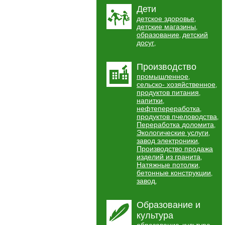
Дети
детское здоровье
,
детские магазины
,
образование
детский
,
досуг
,
Производство
промышленное
,
сельско- хозяйственное
,
продуктов питания
,
напитки
,
нефтепереработка
,
продуктов пчеловодства
,
Переработка доломита
,
Экологические услуги
,
завод электроники
,
Производство продажа
изделий из гранита
,
Натяжные потолки
,
бетонные конструкции
,
завод
,
Образование и
культура