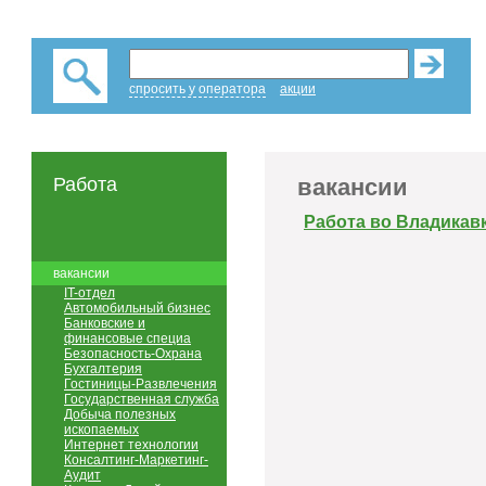
спросить у оператора
акции
Работа
вакансии
Работа во Владикав
вакансии
IT-отдел
Автомобильный бизнес
Банковские и
финансовые специа
Безопасность-Охрана
Бухгалтерия
Гостиницы-Развлечения
Государственная служба
Добыча полезных
ископаемых
Интернет технологии
Консалтинг-Маркетинг-
Аудит