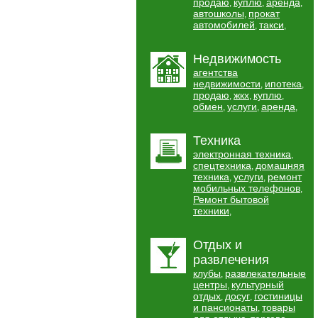
продаю
куплю
аренда
,
,
,
автошколы
прокат
,
автомобилей
такси
,
,
Недвижимость
агентства
недвижимости
ипотека
,
,
продаю
жкх
куплю
,
,
,
обмен
услуги
аренда
,
,
,
Техника
электронная техника
,
спецтехника
домашняя
,
техника
услуги
ремонт
,
,
мобильных телефонов
,
Ремонт бытовой
техники
,
Отдых и
развлечения
клубы
развлекательные
,
центры
культурный
,
отдых
досуг
гостиницы
,
,
и пансионаты
товары
,