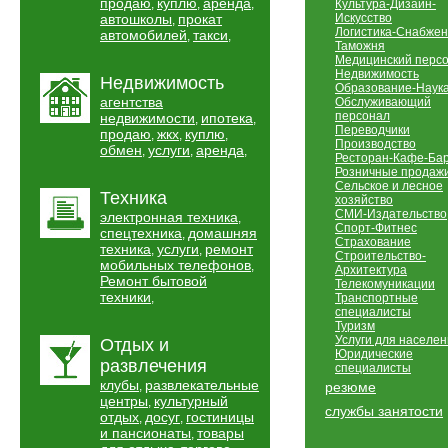
продаю
куплю
аренда
,
,
,
Культура-Дизайн-
автошколы
прокат
Искусство
,
Логистика-Снабжен
автомобилей
такси
,
,
Таможня
Медицинский перс
Недвижимость
Недвижимость
Образование-Наук
агентства
Обслуживающий
персонал
недвижимости
ипотека
,
,
Переводчики
продаю
жкх
куплю
,
,
,
Производство
обмен
услуги
аренда
,
,
,
Ресторан-Кафе-Ба
Розничные продаж
Сельское и лесное
Техника
хозяйство
СМИ-Издательство
электронная техника
,
Спорт-Фитнес
спецтехника
домашняя
,
Страхование
техника
услуги
ремонт
,
,
Строительство-
мобильных телефонов
,
Архитектура
Ремонт бытовой
Телекомуникации
техники
,
Транспортные
специалисты
Туризм
Услуги для населе
Отдых и
Юридические
развлечения
специалисты
клубы
развлекательные
,
резюме
центры
культурный
,
службы занятости
отдых
досуг
гостиницы
,
,
и пансионаты
товары
,