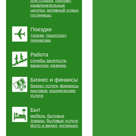
для отдыха
торгово-
,
развлекательные
центры
активный отдых
,
,
гостиницы
,
Поездки
туризм
транспорт
,
,
перевозки
,
Работа
службы занятости
,
вакансии
резюме
,
,
Бизнес и финансы
бизнес услуги
финансы
,
,
реклама
юридические
,
услуги
,
Быт
мебель
бытовые
,
товары
бытовые услуги
,
,
фото и видео
интерьер
,
,