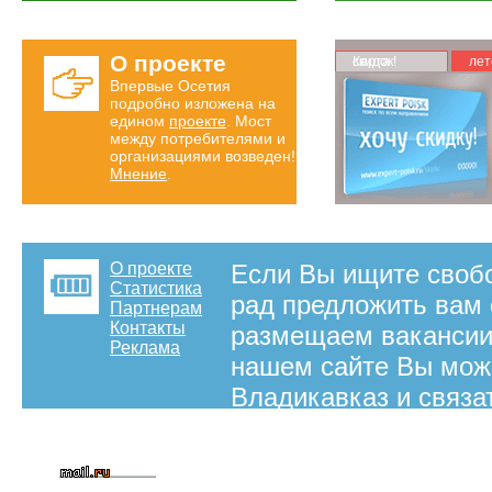
О проекте
Карта скидок!
лет
Впервые Осетия
подробно изложена на
едином
проекте
. Мост
между потребителями и
организациями возведен!
Мнение
.
О проекте
Если Вы ищите свобо
Статистика
рад предложить вам 
Партнерам
Контакты
размещаем вакансии
Реклама
нашем сайте Вы може
Владикавказ и связа
на правах рекламы