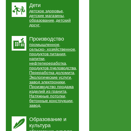
Дети
детское здоровье
,
детские магазины
,
образование
детский
,
досуг
,
Производство
промышленное
,
сельско- хозяйственное
,
продуктов питания
,
напитки
,
нефтепереработка
,
продуктов пчеловодства
,
Переработка доломита
,
Экологические услуги
,
завод электроники
,
Производство продажа
изделий из гранита
,
Натяжные потолки
,
бетонные конструкции
,
завод
,
Образование и
культура