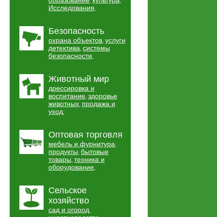
образование
культура
,
,
Исследования
,
Безопасность
охрана объектов
услуги
,
детектива
системы
,
безопасности
,
Животный мир
дрессировка и
воспитание
здоровье
,
животных
продажа и
,
уход
,
Оптовая торговля
мебель и фурнитура
,
продукты
бытовые
,
товары
техника и
,
оборудование
,
Сельское
хозяйство
сад и огород
,