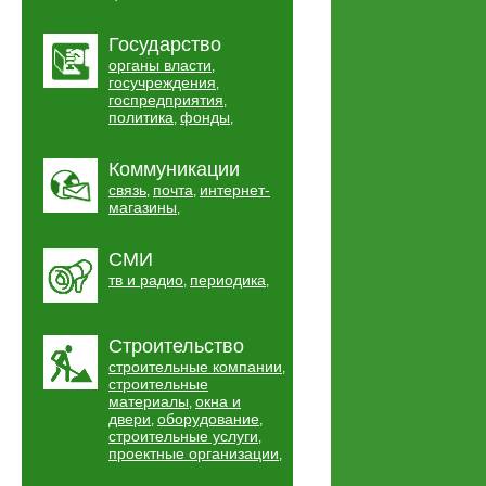
Государство
органы власти
,
госучреждения
,
госпредприятия
,
политика
фонды
,
,
Коммуникации
связь
почта
интернет-
,
,
магазины
,
СМИ
тв и радио
периодика
,
,
Строительство
строительные компании
,
строительные
материалы
окна и
,
двери
оборудование
,
,
строительные услуги
,
проектные организации
,