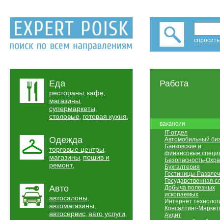
спросить
Еда
Работа
рестораны
кафе
,
,
магазины
,
супермаркеты
,
столовые
готовая кухня
,
,
вакансии
IT-отдел
Одежда
Автомобильный би
Банковские и
торговые центры
,
финансовые специ
магазины
пошив и
,
Безопасность-Охр
ремонт
,
Бухгалтерия
Гостиницы-Развле
Государственная с
Авто
Добыча полезных
ископаемых
автосалоны
,
Интернет технолог
автомагазины
,
Консалтинг-Маркет
автосервис
авто услуги
,
,
Аудит