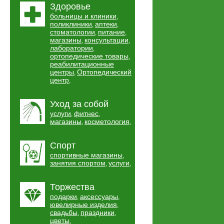
Здоровье
больницы и клиники
,
поликлиники
аптеки
,
,
стоматологии
питание
,
,
магазины
консультации
,
,
лаборатории
,
ортопедические товары
,
реабилитационные
центры
Ортопедический
,
центр
,
Уход за собой
услуги
фитнес
,
,
магазины
косметология
,
,
Спорт
спортивные магазины
,
занятия спортом
услуги
,
,
Торжества
подарки
аксессуары
,
,
ювелирные изделия
,
свадьбы
праздники
,
,
цветы
,