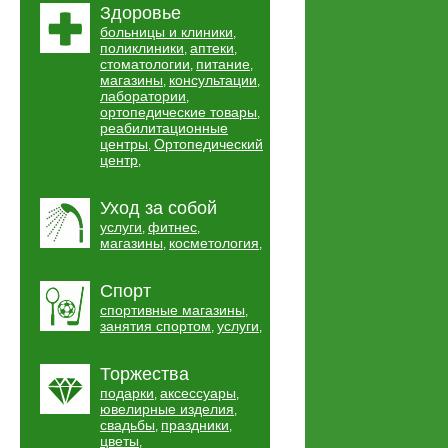
Здоровье
больницы и клиники
,
поликлиники
аптеки
,
,
стоматологии
питание
,
,
магазины
консультации
,
,
лаборатории
,
ортопедические товары
,
реабилитационные
центры
Ортопедический
,
центр
,
Уход за собой
услуги
фитнес
,
,
магазины
косметология
,
,
Спорт
спортивные магазины
,
занятия спортом
услуги
,
,
Торжества
подарки
аксессуары
,
,
ювелирные изделия
,
свадьбы
праздники
,
,
цветы
,