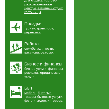
для отдыха
торгово-
,
развлекательные
центры
активный отдых
,
,
гостиницы
,
Поездки
туризм
транспорт
,
,
перевозки
,
Работа
службы занятости
,
вакансии
резюме
,
,
Бизнес и финансы
бизнес услуги
финансы
,
,
реклама
юридические
,
услуги
,
Быт
мебель
бытовые
,
товары
бытовые услуги
,
,
фото и видео
интерьер
,
,