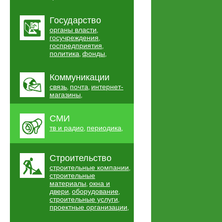
Государство
органы власти
,
госучреждения
,
госпредприятия
,
политика
фонды
,
,
Коммуникации
связь
почта
интернет-
,
,
магазины
,
СМИ
тв и радио
периодика
,
,
Строительство
строительные компании
,
строительные
материалы
окна и
,
двери
оборудование
,
,
строительные услуги
,
проектные организации
,