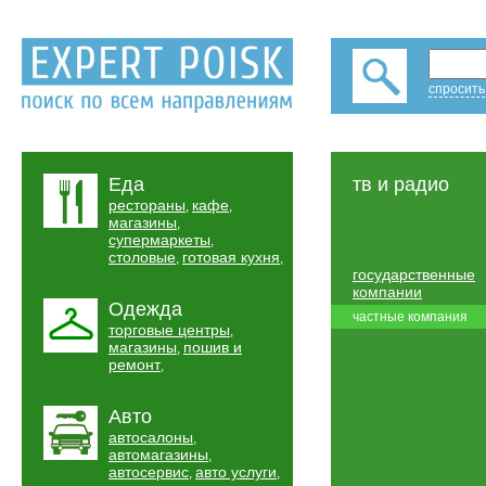
спросить
Еда
тв и радио
рестораны
кафе
,
,
магазины
,
супермаркеты
,
столовые
готовая кухня
,
,
государственные
компании
Одежда
частные компания
торговые центры
,
магазины
пошив и
,
ремонт
,
Авто
автосалоны
,
автомагазины
,
автосервис
авто услуги
,
,