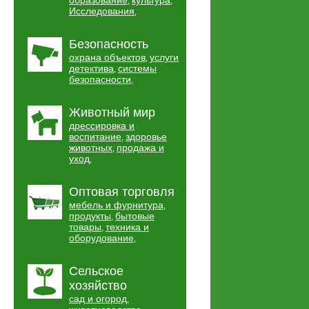
образование
культура
,
,
Исследования
,
Безопасность
охрана объектов
услуги
,
детектива
системы
,
безопасности
,
Животный мир
дрессировка и
воспитание
здоровье
,
животных
продажа и
,
уход
,
Оптовая торговля
мебель и фурнитура
,
продукты
бытовые
,
товары
техника и
,
оборудование
,
Сельское
хозяйство
сад и огород
,