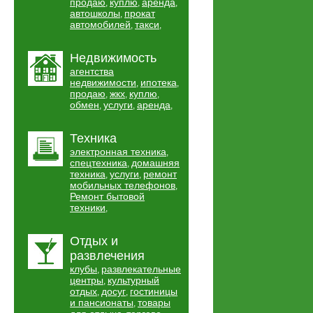
продаю
куплю
аренда
,
,
,
автошколы
прокат
,
автомобилей
такси
,
,
Недвижимость
агентства
недвижимости
ипотека
,
,
продаю
жкх
куплю
,
,
,
обмен
услуги
аренда
,
,
,
Техника
электронная техника
,
спецтехника
домашняя
,
техника
услуги
ремонт
,
,
мобильных телефонов
,
Ремонт бытовой
техники
,
Отдых и
развлечения
клубы
развлекательные
,
центры
культурный
,
отдых
досуг
гостиницы
,
,
и пансионаты
товары
,