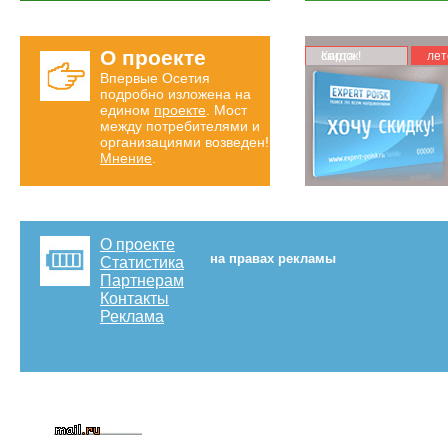
О проекте
Карта скидок!
лет
Впервые Осетия
подробно изложена на
едином
проекте
. Мост
между потребителями и
организациями возведен!
Мнение
.
О проекте
на правах рекламы
Статистика
Партнерам
Контакты
Реклама