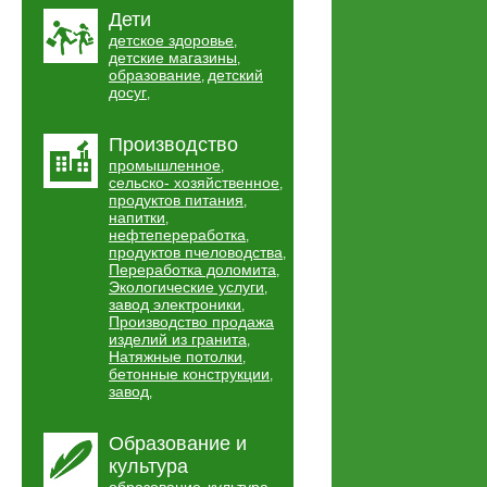
Дети
детское здоровье
,
детские магазины
,
образование
детский
,
досуг
,
Производство
промышленное
,
сельско- хозяйственное
,
продуктов питания
,
напитки
,
нефтепереработка
,
продуктов пчеловодства
,
Переработка доломита
,
Экологические услуги
,
завод электроники
,
Производство продажа
изделий из гранита
,
Натяжные потолки
,
бетонные конструкции
,
завод
,
Образование и
культура